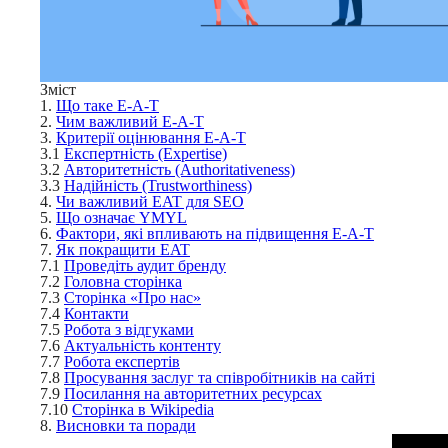
Зміст
1.
Що таке E‑A-T
2.
Чим важливий E‑A-T
3.
Критерії оцінювання E‑A-T
3.1
Експертність (Expertise)
3.2
Авторитетність (Authoritativeness)
3.3
Надійність (Trustworthiness)
4.
Чи важливий EAT для SEO
5.
Що означає YMYL
6.
Фактори, які впливають на підвищення E‑A-T
7.
Як покращити EAT
7.1
Проведіть аудит бренду
7.2
Головна сторінка
7.3
Сторінка «Про нас»
7.4
Контакти
7.5
Робота з відгуками
7.6
Актуальність контенту
7.7
Робота експертів
7.8
Просування заслуг та співробітників на сайті
7.9
Посилання на авторитетних ресурсах
7.10
Сторінка в Wikipedia
8.
Висновки та поради