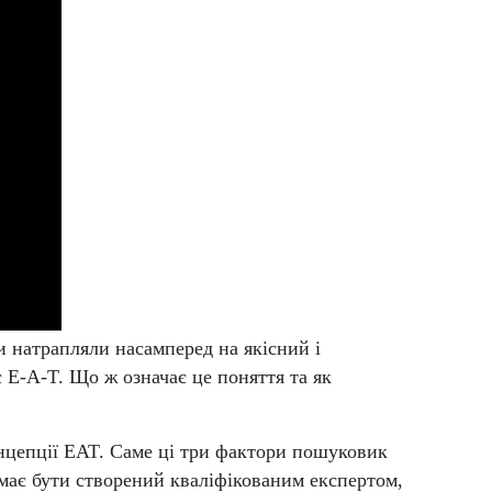
ми натрапляли насамперед на якісний і
є E‑A-T. Що ж означає це поняття та як
і концепції EAT. Саме ці три фактори пошуковик
, має бути створений кваліфікованим експертом,