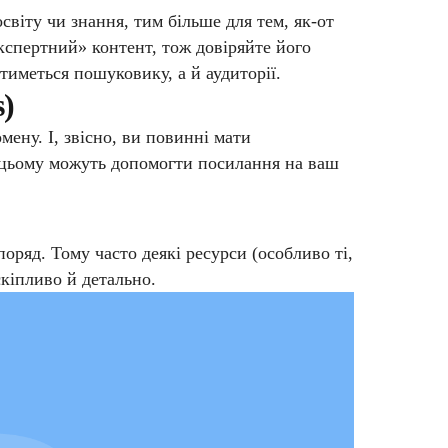
віту чи знання, тим більше для тем, як-от
кспертний» контент, тож довіряйте його
тиметься пошуковику, а й аудиторії.
s)
мену. І, звісно, ви повинні мати
У цьому можуть допомогти посилання на ваш
оряд. Тому часто деякі ресурси (особливо ті,
скіпливо й детально.