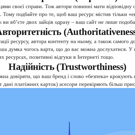
ми своєї справи. Тож автори повинні мати відповідну ос
. Тому подбайте про те, щоб ваш ресурс містив тільки «е
 ви вб’єте двох зайців одразу – ваш сайт не лише подоба
вторитетність (Authoritativenes
ції ресурсу, автора контенту на ньому, а також самого до
ваша думка чогось варта, що до вас можна дослухатися. 
х ресурсах, позитивні відгуки в Інтернеті тощо.
Надійність (Trustworthiness)
жна довіряти, що ваш бренд і слово «безпека» крокують п
от дані платіжних карток) асесори перевіряють більш при