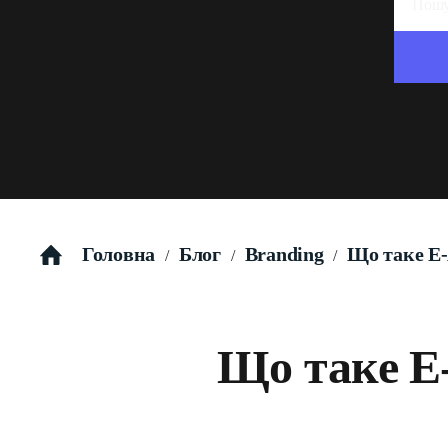
Головна
Блог
Branding
Що таке E-
/
/
/
Що таке E-