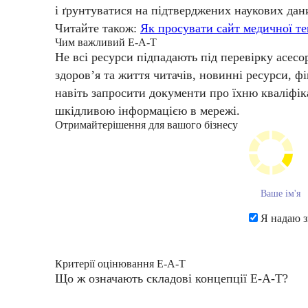
і ґрунтуватися на підтверджених наукових дан
Читайте також:
Як просувати сайт медичної те
Чим важливий E‑A-T
Не всі ресурси підпадають під перевірку асес
здоров’я та життя читачів, новинні ресурси, 
навіть запросити документи про їхню кваліфік
шкідливою інформацією в мережі.
Отримайте
рішення для вашого бізнесу
Я надаю з
Критерії оцінювання E‑A-T
Що ж означають складові концепції E‑A-T?