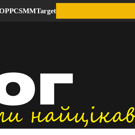
EO
PPC
SMM
Target