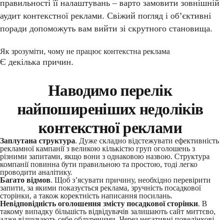
правильності її налаштувань – варто замовити зовнішній
аудит контекстної реклами. Свіжий погляд і об’єктивні
поради допоможуть вам вийти зі скрутного становища.
Як зрозуміти, чому не працює контекстна реклама
Є декілька причин.
Наводимо перелік
найпоширеніших недоліків
контекстної реклами
Заплутана структура
. Дуже складно відстежувати ефективність
рекламної кампанії з великою кількістю груп оголошень з
різними запитами, якщо вони з однаковою назвою. Структура
компанії повинна бути правильною та простою, тоді легко
проводити аналітику.
Багато відмов
. Щоб з’ясувати причину, необхідно перевірити
запити, за якими показується реклама, зручність посадкової
сторінки, а також коректність написання посилань.
Невідповідність оголошення змісту посадкової сторінки
. В
такому випадку більшість відвідувачів залишають сайт миттєво,
адже відчувають себе обдуреними. Через негативні поведінкові