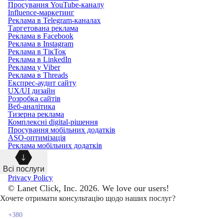
Просування YouTube-каналу
Influence-маркетинг
Реклама в Telegram-каналах
Таргетована реклама
Реклама в Facebook
Реклама в Instagram
Реклама в ТікТок
Реклама в LinkedIn
Реклама у Viber
Реклама в Threads
Експрес-аудит сайту
UX/UI дизайн
Розробка сайтів
Веб-аналітика
Тизерна реклама
Комплексні digital-рішення
Просування мобільних додатків
ASO-оптимізація
Реклама мобільних додатків
Всі послуги
Privacy Policy
© Lanet Click, Inc. 2026. We love our users!
Хочете отримати консультацію щодо наших послуг?