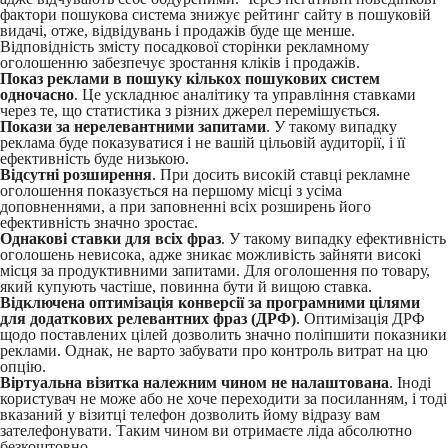
фактори пошукова система знижує рейтинг сайту в пошуковій
видачі, отже, відвідувань і продажів буде ще менше.
Відповідність змісту посадкової сторінки рекламному
оголошенню забезпечує зростання кліків і продажів.
Показ реклами в пошуку кількох пошукових систем
одночасно
. Це ускладнює аналітику та управління ставками
через те, що статистика з різних джерел перемішується.
Покази за нерелевантними запитами
. У такому випадку
реклама буде показуватися і не вашій цільовій аудиторії, і її
ефективність буде низькою.
Відсутні розширення
. При досить високій ставці рекламне
оголошення показується на першому місці з усіма
доповненнями, а при заповненні всіх розширень його
ефективність значно зростає.
Однакові ставки для всіх фраз
. У такому випадку ефективність
оголошень невисока, адже зникає можливість зайняти високі
місця за продуктивними запитами. Для оголошення по товару,
який купують частіше, повинна бути й вищою ставка.
Відключена оптимізація конверсії за програмними цілями
для додаткових релевантних фраз (ДРФ)
. Оптимізація ДРФ
щодо поставлених цілей дозволить значно поліпшити показники
реклами. Однак, не варто забувати про контроль витрат на цю
опцію.
Віртуальна візитка належним чином не налаштована
. Іноді
користувач не може або не хоче переходити за посиланням, і тоді
вказаний у візитці телефон дозволить йому відразу вам
зателефонувати. Таким чином ви отримаєте ліда абсолютно
безкоштовно.