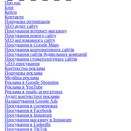
Про нас
Блог
Кейси
Контакти
Пошукова оптимізація
SEO аудит сайту
Просування інтернет-магазину
Просування нового сайту
SEO англомовного сайту
Просування в Google Maps
Просування корпоративних сайтів
Просування сайтів будівельних компаній
Просування стоматологічних сайтів
GEO-просування
Контекстна реклама
Пошукова реклама
Медійна реклама
Реклама в Google Shopping
Реклама в YouTube
Реклама в прайс-агрегаторах
Аудит контекстної реклами
Налаштування Google Ads
Просування в соцмережах
Просування в Facebook
Просування в Instagram
Просування магазину в Instagram
Просування в LinkedIn
Просування в TikTok