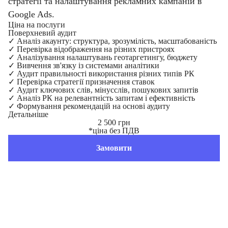
стратегії та налаштування рекламних кампаній в
Google Ads.
Ціна на послуги
Поверхневий аудит
✓
Аналіз акаунту: структура, зрозумілість, масштабованість
✓
Перевірка відображення на різних пристроях
✓
Аналізування налаштувань геотаргетингу, бюджету
✓
Вивчення зв'язку із системами аналітики
✓
Аудит правильності використання різних типів РК
✓
Перевірка стратегії призначення ставок
✓
Аудит ключових слів, мінусслів, пошукових запитів
✓
Аналіз РК на релевантність запитам і ефективність
✓
Формування рекомендацій на основі аудиту
Детальніше
2 500 грн
*ціна без ПДВ
Замовити