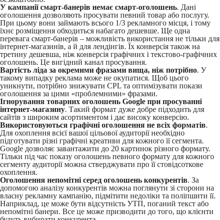
У кампанії смарт-банерів немає смарт-оголошень
. Дані
оголошення дозволяють просувати певний товар або послугу.
При цьому вони займають всього 1/3 рекламного місця, і тому
їхнє розміщення обходиться набагато дешевше. Ще одна
перевага смарт-банерів – можливість використання не тільки для
інтернет-магазинів, а й для лендінгів. Їх конверсія також на
третину дешевша, ніж конверсія графічних і текстово-графічних
оголошень. Це вигідний канал просування.
Вартість ліда за окремими фразами вища, ніж потрібно
. У
такому випадку реклама може не окупатися. Щоб цього
уникнути, потрібно знижувати CPL та оптимізувати покази
оголошення за цими «проблемними» фразами.
Ігнорування товарних оголошень Google при просуванні
інтернет-магазину
. Такий формат дуже добре підходить для
сайтів з широким асортиментом і дає високу конверсію.
Використовуються графічні оголошення не всіх форматів
.
Для охоплення всієї вашої цільової аудиторії необхідно
підготувати різні графічні креативи для кожного її сегмента.
Google дозволяє завантажити до 20 картинок різного формату.
Тільки під час показу оголошень певного формату для кожного
сегменту аудиторії можна стверджувати про її стовідсоткове
охоплення.
Оголошення непомітні серед оголошень конкурентів
. За
допомогою аналізу конкурентів можна поглянути зі сторони на
власну рекламну кампанію, підмітити недоліки та поліпшити її.
Наприклад, це може бути відсутність УТП, поганий текст або
непомітні банери. Все це може призводити до того, що клієнти
будуть вибирати конкурента.