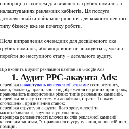
співпраці з фахівцем для виявлення грубих помилок в
налаштуваннях рекламних кабінетів. Ця послуга
дозволяє знайти найкраще рішення для кожного певного
типу бізнесу вже на початку роботи.
Після виправлення очевидних для досвідченого ока
грубих помилок, або якщо вони не знаходяться, можна
перейти до наступного етапу – детального аудиту.
Що входить в аудит рекламної кампанії в Google Ads
1. Аудит PPC-акаунта Ads:
перевірка
налаштувань контекстної реклами
: геотаргетингу,
мови, бюджету, правильного відображення на різних пристроях,
правильність використання різних типів рекламних кампаній,
перевірка зв’язку з системами аналітики, стратегії показу
оголошень і призначення ставок;
перевірка структури акаунта, його зрозумілості та
масштабованості, зручності управління;
перевірка релевантності ключових слів рекламної кампанії
ключовим запитам, їх правильного угрупування, конверсійності,
позицій;