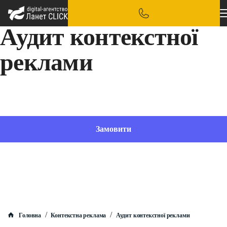
Аудит контекстної
реклами
Ретельно проаналізуємо вашу контекстну рекламу, щоб виявити її слабкі сторони
Замовити
/
/
Головна
Контекстна реклама
Аудит контекстної реклами