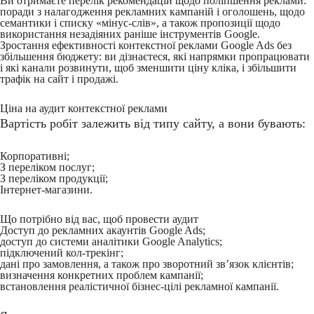
Ви отримаєте перелік рекомендацій щодо поліпшення реклами:
поради з налагодження рекламних кампаній і оголошень, щодо
семантики і списку «мінус-слів», а також пропозиції щодо
використання незадіяних раніше інструментів Google.
Зростання ефективності контекстної реклами Google Ads без
збільшення бюджету: ви дізнаєтеся, які напрямки пропрацювати
і які канали розвинути, щоб зменшити ціну кліка, і збільшити
трафік на сайт і продажі.
Ціна на аудит контекстної реклами
Вартість робіт залежить від типу сайту, а вони бувають:
Корпоративні;
З переліком послуг;
З переліком продукції;
Інтернет-магазини.
Що потрібно від вас, щоб провести аудит
Доступ до рекламних акаунтів Google Ads;
доступ до системи аналітики Google Analytics;
підключений кол-трекінг;
дані про замовлення, а також про зворотний зв’язок клієнтів;
визначення конкретних проблем кампанії;
встановлення реалістичної бізнес-цілі рекламної кампанії.