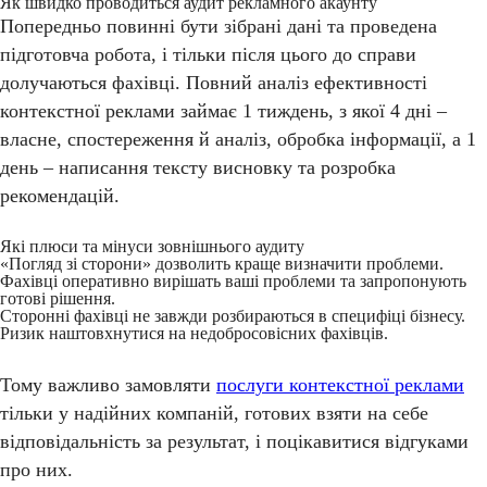
Як швидко проводиться аудит рекламного акаунту
Попередньо повинні бути зібрані дані та проведена
підготовча робота, і тільки після цього до справи
долучаються фахівці. Повний аналіз ефективності
контекстної реклами займає 1 тиждень, з якої 4 дні –
власне, спостереження й аналіз, обробка інформації, а 1
день – написання тексту висновку та розробка
рекомендацій.
Які плюси та мінуси зовнішнього аудиту
«Погляд зі сторони» дозволить краще визначити проблеми.
Фахівці оперативно вирішать ваші проблеми та запропонують
готові рішення.
Сторонні фахівці не завжди розбираються в специфіці бізнесу.
Ризик наштовхнутися на недобросовісних фахівців.
Тому важливо замовляти
послуги контекстної реклами
тільки у надійних компаній, готових взяти на себе
відповідальність за результат, і поцікавитися відгуками
про них.