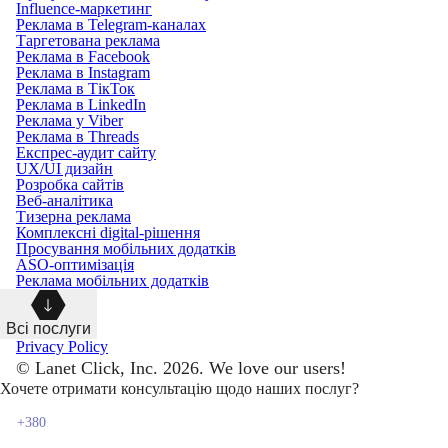
Influence-маркетинг
Реклама в Telegram-каналах
Таргетована реклама
Реклама в Facebook
Реклама в Instagram
Реклама в ТікТок
Реклама в LinkedIn
Реклама у Viber
Реклама в Threads
Експрес-аудит сайту
UX/UI дизайн
Розробка сайтів
Веб-аналітика
Тизерна реклама
Комплексні digital-рішення
Просування мобільних додатків
ASO-оптимізація
Реклама мобільних додатків
Всі послуги
Privacy Policy
© Lanet Click, Inc. 2026. We love our users!
Хочете отримати консультацію щодо наших послуг?