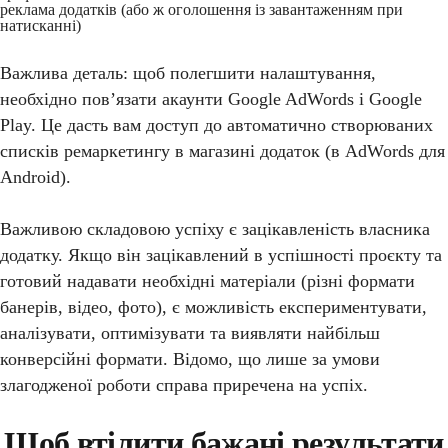
реклама додатків (або ж оголошення із завантаженням при
натисканні)
Важлива деталь: щоб полегшити налаштування,
необхідно пов’язати акаунти Google AdWords і Google
Play. Це дасть вам доступ до автоматично створюваних
списків ремаркетингу в магазині додаток (в AdWords для
Android).
Важливою складовою успіху є зацікавленість власника
додатку. Якщо він зацікавлений в успішності проєкту та
готовий надавати необхідні матеріали (різні формати
банерів, відео, фото), є можливість експериментувати,
аналізувати, оптимізувати та виявляти найбільш
конверсійні формати. Відомо, що лише за умови
злагодженої роботи справа приречена на успіх.
Щоб втілити бажані результати