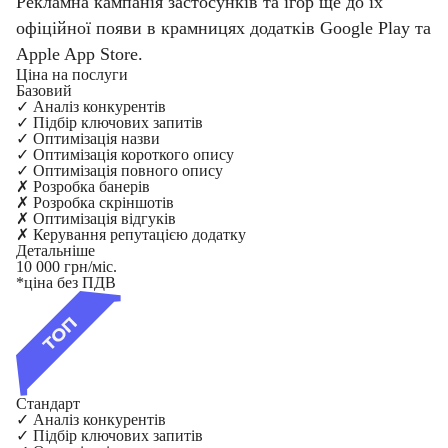
Рекламна кампанія застосунків та ігор ще до їх
офіційної появи в крамницях додатків Google Play та
Apple App Store.
Ціна на послуги
Базовий
✓
Аналіз конкурентів
✓
Підбір ключових запитів
✓
Оптимізація назви
✓
Оптимізація короткого опису
✓
Оптимізація повного опису
✗
Розробка банерів
✗
Розробка скріншотів
✗
Оптимізація відгуків
✗
Керування репутацією додатку
Детальніше
10 000 грн/міс.
*ціна без ПДВ
Стандарт
✓
Аналіз конкурентів
✓
Підбір ключових запитів