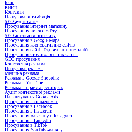
Блог
Кейси
Контакти
Пошукова оптимізація
SEO аудит сайту
Просування інтернет-магазину
Просування нового сайту
SEO англомовного сайту
Просування в Google Maps
Просування корпоративних сайтів
Просування сайтів будівельних компаній
Просування стоматологічних сайтів
GEO-просування
Контекстна реклама
Пошукова реклама
Медійна реклама
Реклама в Google Shopping
Реклама в YouTube
Реклама в прайс-агрегаторах
Аудит контекстної реклами
Налаштування Google Ads
Просування в соцмережах
Просування в Facebook
Просування в Instagram
Просування магазину в Instagram
Просування в LinkedIn
Просування в TikTok
Просування YouTube-каналу