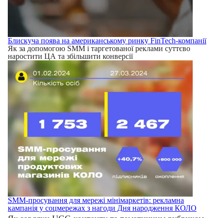
Блискуча поява на американському ринку FinTech-компанії
Як за допомогою SMM і таргетованої реклами суттєво
наростити ЦА та збільшити конверсії
SMM-просування для мережі мінімаркетів: рекламна
кампанія у соцмережах з нагоди Дня народження КОЛО