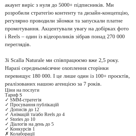
акаунт виріс з нуля до 5000+ підписників. Ми
розробили стратегію контенту та дизайн-концепцію,
регулярно проводили зйомки та запускали платне
промотування. Акцентували увагу на добірках фото
і Reels – один із відеороликів зібрав понад 270 000
переглядів.
Зі Scalla Naturale ми співпрацюємо вже 2,5 року.
Наразі середньомісячне охоплення сторінки
перевищує 180 000. І це лише один із 100+ проєктів,
реалізованих нашою агенцією за 7 років.
Ціни на послуги
Тариф S
✓
SMM-стратегія
✓
Просування публікацій
✓
Дописів до 12
✓
Анімацій та/або Reels до 4
✓
Stories до 10
✓
Діалогів на день до 5
✓
Конкурсів 1
✗
Колаборації