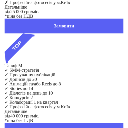
✗
Професійна фотосесія у м.Київ
Детальніше
від
25 000 грн/міс.
*ціна без ПДВ
Замовити
Тариф M
✓
SMM-стратегія
✓
Просування публікацій
✓
Дописів до 20
✓
Анімацій та/або Reels до 8
✓
Stories до 14
✓
Діалогів на день до 10
✓
Конкурсів 2
✓
Колаборації 1 на квартал
✓
Професійна фотосесія у м.Київ
Детальніше
від
40 000 грн/міс.
*ціна без ПДВ