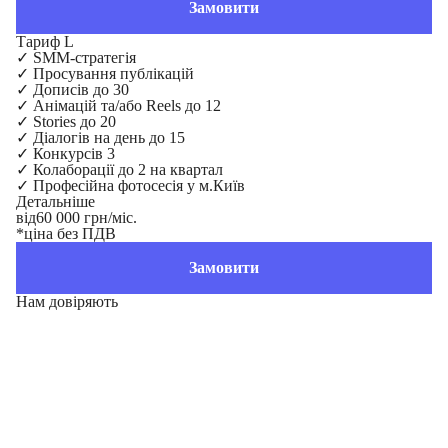
Замовити
Тариф L
✓
SMM-стратегія
✓
Просування публікацій
✓
Дописів до 30
✓
Анімацій та/або Reels до 12
✓
Stories до 20
✓
Діалогів на день до 15
✓
Конкурсів 3
✓
Колаборації до 2 на квартал
✓
Професійна фотосесія у м.Київ
Детальніше
від
60 000 грн/міс.
*ціна без ПДВ
Замовити
Нам довіряють