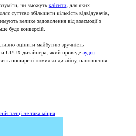
розуміти, чи зможуть
клієнти
, для яких
ляє суттєво збільшити кількість відвідувачів,
римують велике задоволення від взаємодії з
ьше буде конверсій.
єктивно оцінити майбутню зручність
ити UI/UX дизайнера, який проведе
аудит
виявить поширені помилки дизайну, наповнення
ній пачці не така міцна