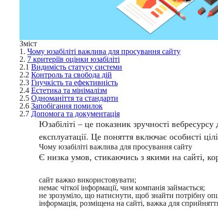
Зміст
1.
Чому юзабіліті важлива для просування сайту
2.
7 критеріїв оцінки юзабіліті
2.1
Видимість статусу системи
2.2
Контроль та свобода дій
2.3
Гнучкість та ефективність
2.4
Естетика та мінімалізм
2.5
Одноманіття та стандарти
2.6
Запобігання помилок
2.7
Допомога та документація
Юзабіліті – це показник зручності вебресурсу 
експлуатації. Це поняття включає особисті цілі
Чому юзабіліті важлива для просування сайту
Є низка умов, стикаючись з якими на сайті, ко
сайт важко використовувати;
немає чіткої інформації, чим компанія займається;
не зрозуміло, що натиснути, щоб знайти потрібну оп
інформація, розміщена на сайті, важка для сприйняття