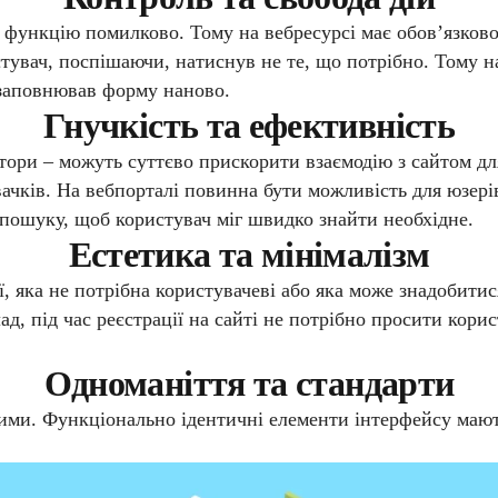
 функцію помилково. Тому на вебресурсі має обов’язково
увач, поспішаючи, натиснув не те, що потрібно. Тому н
 заповнював форму наново.
Гнучкість та ефективність
ори – можуть суттєво прискорити взаємодію з сайтом для
вачків. На вебпорталі повинна бути можливість для юзер
 пошуку, щоб користувач міг швидко знайти необхідне.
Естетика та мінімалізм
ї, яка не потрібна користувачеві або яка може знадобит
д, під час реєстрації на сайті не потрібно просити корис
Одноманіття та стандарти
ми. Функціонально ідентичні елементи інтерфейсу мають