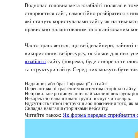
Водночас головна мета юзабіліті полягає в то
створюється сайт, самостійно розібратися з ни
які стануть користувачами сайту як на тимчасов
правильно налаштованим та організованим конт
Часто трапляється, що вебдизайнери, зайняті 
використання вебресурсу, оскільки для них ус
юзабіліті
сайту (зокрема, буде створена теплов
та структури сайту. Серед них можуть бути та
Надлишок або брак інформації на сайті.
Перевантажені графічним контентом сторінки сайту.
Неправильне розташування найважливіших функціон
Некоректно налаштовані групи послуг чи товарів.
Відсутність чіткої інструкції або пояснення того, як
Складна навігація сторінками вебсайту.
Читайте також:
Як форма передає сприйняття с