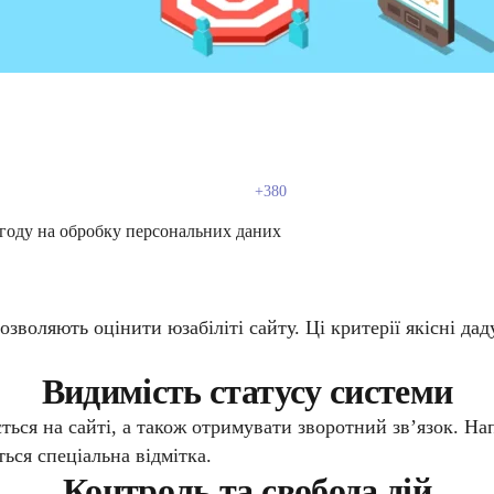
году на обробку персональних даних
воляють оцінити юзабіліті сайту. Ці критерії якісні даду
Видимість статусу системи
ься на сайті, а також отримувати зворотний зв’язок. Нап
ься спеціальна відмітка.
Контроль та свобода дій