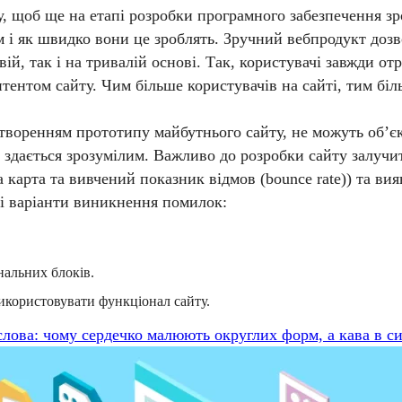
му, щоб ще на етапі розробки програмного забезпечення з
м і як швидко вони це зроблять. Зручний вебпродукт дозво
ій, так і на тривалій основі. Так, користувачі завжди от
ентом сайту. Чим більше користувачів на сайті, тим біл
створенням прототипу майбутнього сайту, не можуть об’
е здається зрозумілим. Важливо до розробки сайту залуч
а карта та вивчений показник відмов (bounce rate)) та 
кі варіанти виникнення помилок:
альних блоків.
 використовувати функціонал сайту.
лова: чому сердечко малюють округлих форм, а кава в си