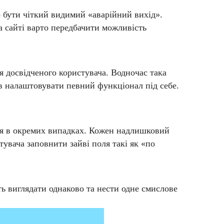
 бути чіткий видимий «аварійний вихід».
а сайті варто передбачити можливість
 досвідченого користувача. Водночас така
ів налаштовувати певний функціонал під себе.
ися в окремих випадках. Кожен надлишковий
тувача заповнити зайві поля такі як «по
 виглядати однаково та нести одне смислове