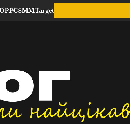
EO
PPC
SMM
Target