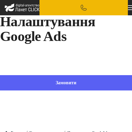
Налаштування
Google Ads
Розумне використання наявного бюджету та потік нових клієнтів до вашого бізнесу –
базиси, на які ми орієнтуємося під час налаштування Google Ads
Замовити