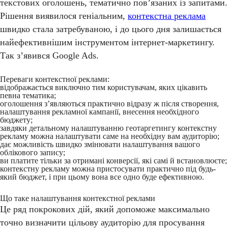
текстових оголошень, тематично пов’язаних із запитами.
Рішення виявилося геніальним,
контекстна реклама
швидко стала затребуваною, і до цього дня залишається
найефективнішим інструментом інтернет-маркетингу.
Так з’явився Google Ads.
Переваги контекстної реклами:
відображається виключно тим користувачам, яких цікавить
певна тематика;
оголошення з’являються практично відразу ж після створення,
налаштування рекламної кампанії, внесення необхідного
бюджету;
завдяки детальному налаштуванню геотаргетингу контекстну
рекламу можна налаштувати саме на необхідну вам аудиторію;
дає можливість швидко змінювати налаштування вашого
облікового запису;
ви платите тільки за отримані конверсії, які самі й встановлюєте;
контекстну рекламу можна пристосувати практично під будь-
який бюджет, і при цьому вона все одно буде ефективною.
Що таке налаштування контекстної реклами
Це ряд покрокових дій, який допоможе максимально
точно визначити цільову аудиторію для просування