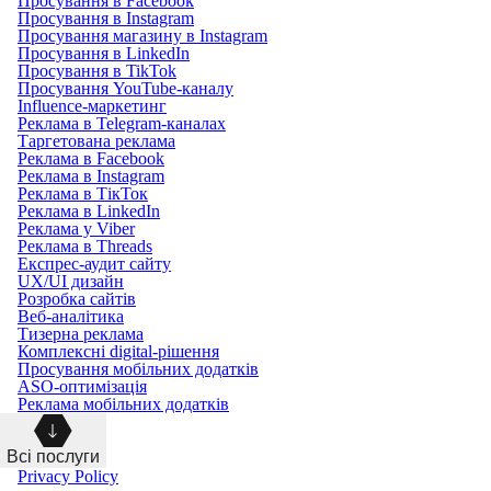
Просування в Facebook
Просування в Instagram
Просування магазину в Instagram
Просування в LinkedIn
Просування в TikTok
Просування YouTube-каналу
Influence-маркетинг
Реклама в Telegram-каналах
Таргетована реклама
Реклама в Facebook
Реклама в Instagram
Реклама в ТікТок
Реклама в LinkedIn
Реклама у Viber
Реклама в Threads
Експрес-аудит сайту
UX/UI дизайн
Розробка сайтів
Веб-аналітика
Тизерна реклама
Комплексні digital-рішення
Просування мобільних додатків
ASO-оптимізація
Реклама мобільних додатків
Всі послуги
Privacy Policy