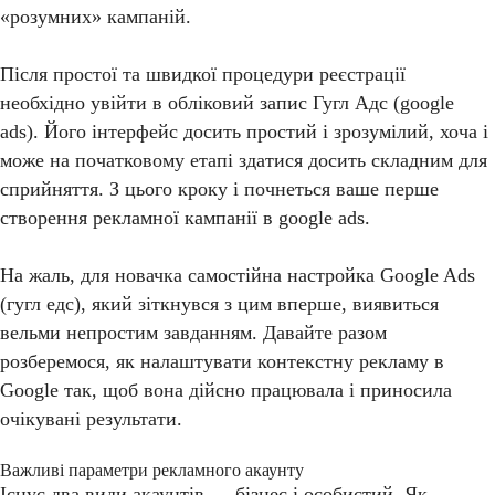
«розумних» кампаній.
Після простої та швидкої процедури реєстрації
необхідно увійти в обліковий запис Гугл Адс (google
ads). Його інтерфейс досить простий і зрозумілий, хоча і
може на початковому етапі здатися досить складним для
сприйняття. З цього кроку і почнеться ваше перше
створення рекламної кампанії в google ads.
На жаль, для новачка самостійна настройка Google Ads
(гугл едс), який зіткнувся з цим вперше, виявиться
вельми непростим завданням. Давайте разом
розберемося, як налаштувати контекстну рекламу в
Google так, щоб вона дійсно працювала і приносила
очікувані результати.
Важливі параметри рекламного акаунту
Існує два види акаунтів — бізнес і особистий. Як