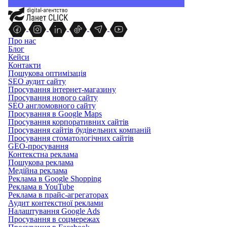
Про нас
Блог
Кейси
Контакти
Пошукова оптимізація
SEO аудит сайту
Просування інтернет-магазину
Просування нового сайту
SEO англомовного сайту
Просування в Google Maps
Просування корпоративних сайтів
Просування сайтів будівельних компаній
Просування стоматологічних сайтів
GEO-просування
Контекстна реклама
Пошукова реклама
Медійна реклама
Реклама в Google Shopping
Реклама в YouTube
Реклама в прайс-агрегаторах
Аудит контекстної реклами
Налаштування Google Ads
Просування в соцмережах