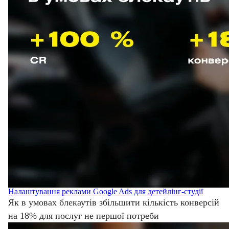
Налаштування реклами Google Ads для детейлінг-студії
Як в умовах блекаутів збільшити кількість конверсій
на 18% для послуг не першої потреби