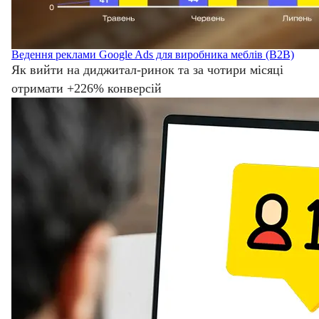
Ведення реклами Google Ads для виробника меблів (B2B)
Як вийти на диджитал-ринок та за чотири місяці
отримати +226% конверсій