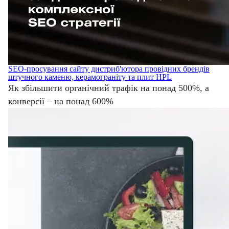
SEO-просування сайту дистриб'ютора провідних брендів
штучного каменю, керамограніту та плит HPL
Як збільшити органічний трафік на понад 500%, а
конверсії – на понад 600%