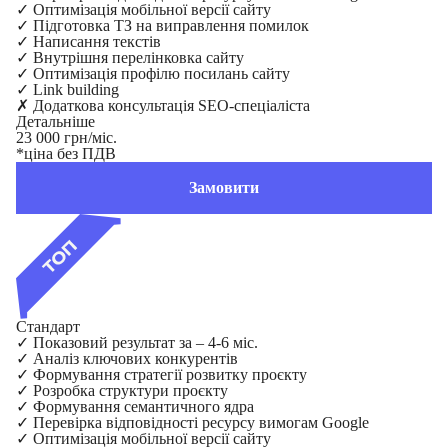
✓
Оптимізація мобільної версії сайту
✓
Підготовка ТЗ на виправлення помилок
✓
Написання текстів
✓
Внутрішня перелінковка сайту
✓
Оптимізація профілю посилань сайту
✓
Link building
✗
Додаткова консультація SEO-спеціаліста
Детальніше
23 000 грн/міс.
*ціна без ПДВ
Замовити
Стандарт
✓
Показовий результат за – 4-6 міс.
✓
Аналіз ключових конкурентів
✓
Формування стратегії розвитку проєкту
✓
Розробка структури проєкту
✓
Формування семантичного ядра
✓
Перевірка відповідності ресурсу вимогам Google
✓
Оптимізація мобільної версії сайту