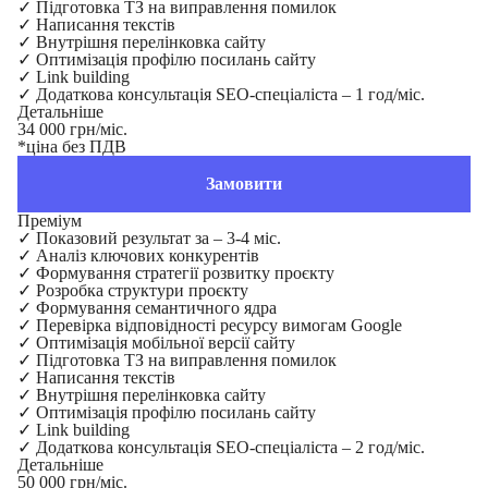
✓
Підготовка ТЗ на виправлення помилок
✓
Написання текстів
✓
Внутрішня перелінковка сайту
✓
Оптимізація профілю посилань сайту
✓
Link building
✓
Додаткова консультація SEO-спеціаліста – 1 год/міс.
Детальніше
34 000 грн/міс.
*ціна без ПДВ
Замовити
Преміум
✓
Показовий результат за – 3-4 міс.
✓
Аналіз ключових конкурентів
✓
Формування стратегії розвитку проєкту
✓
Розробка структури проєкту
✓
Формування семантичного ядра
✓
Перевірка відповідності ресурсу вимогам Google
✓
Оптимізація мобільної версії сайту
✓
Підготовка ТЗ на виправлення помилок
✓
Написання текстів
✓
Внутрішня перелінковка сайту
✓
Оптимізація профілю посилань сайту
✓
Link building
✓
Додаткова консультація SEO-спеціаліста – 2 год/міс.
Детальніше
50 000 грн/міс.