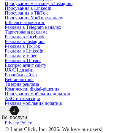
Просування магазину в Instagram
Просування в LinkedIn
Просування в TikTok
Просування YouTube-каналу
Influence-маркетинг
Реклама в Telegram-каналах
Таргетована реклама
Реклама в Facebook
Реклама в Instagram
Реклама в ТікТок
Реклама в LinkedIn
Реклама у Viber
Реклама в Threads
Експрес-аудит сайту
UX/UI дизайн
Розробка сайтів
Веб-аналітика
Тизерна реклама
Комплексні digital-рішення
Просування мобільних додатків
ASO-оптимізація
Реклама мобільних додатків
Всі послуги
Privacy Policy
© Lanet Click, Inc. 2026. We love our users!