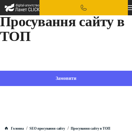
Просування сайту в
ТОП
Розкрутка сайту на перші позиції видачі необхідна кожному, хто прагне високих
показників та тривалих результатів
Замовити
/
/
Головна
SEO просування сайту
Просування сайту в ТОП