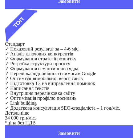
Замовити
Стандарт
✓
Показовий результат за – 4-6 міс.
✓
Аналіз ключових конкурентів
✓
Формування стратегії розвитку
✓
Розробка структури проєкту
✓
Формування семантичного ядра
✓
Перевірка відповідності вимогам Google
✓
Оптимізація мобільної версії сайту
✓
Підготовка ТЗ на виправлення помилок
✓
Написання текстів
✓
Внутрішня перелінковка сайту
✓
Оптимізація профілю посилань
✓
Link building
✓
Додаткова консультація SEO-спеціаліста – 1 год/міс.
Детальніше
34 000 грн/міс.
*ціна без ПДВ
Замовити