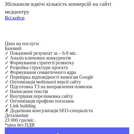
Збільшили вдвічі кількість конверсій на сайті
медцентру
Всі кейси
Ціни на послуги
Базовий
✓
Показовий результат за – 6-9 міс.
✓
Аналіз ключових конкурентів
✓
Формування стратегії розвитку
✓
Розробка структури проєкту
✓
Формування семантичного ядра
✓
Перевірка відповідності вимогам Google
✓
Оптимізація мобільної версії сайту
✓
Підготовка ТЗ на виправлення помилок
✓
Написання текстів
✓
Внутрішня перелінковка сайту
✓
Оптимізація профілю посилань
✓
Link building
✗
Додаткова консультація SEO-спеціаліста
Детальніше
23 000 грн/міс.
*ціна без ПДВ