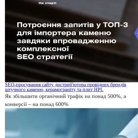
SEO-просування сайту дистриб'ютора провідних брендів
штучного каменю, керамограніту та плит HPL
Як збільшити органічний трафік на понад 500%, а
конверсії – на понад 600%