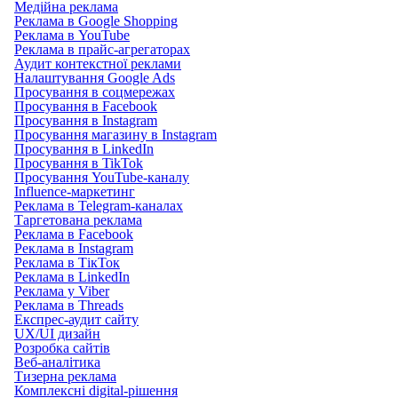
Медійна реклама
Реклама в Google Shopping
Реклама в YouTube
Реклама в прайс-агрегаторах
Аудит контекстної реклами
Налаштування Google Ads
Просування в соцмережах
Просування в Facebook
Просування в Instagram
Просування магазину в Instagram
Просування в LinkedIn
Просування в TikTok
Просування YouTube-каналу
Influence-маркетинг
Реклама в Telegram-каналах
Таргетована реклама
Реклама в Facebook
Реклама в Instagram
Реклама в ТікТок
Реклама в LinkedIn
Реклама у Viber
Реклама в Threads
Експрес-аудит сайту
UX/UI дизайн
Розробка сайтів
Веб-аналітика
Тизерна реклама
Комплексні digital-рішення