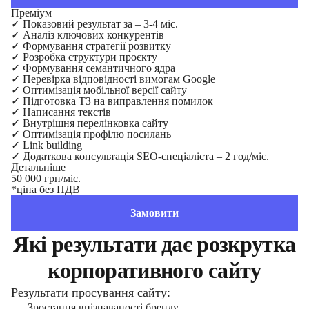
Преміум
✓
Показовий результат за – 3-4 міс.
✓
Аналіз ключових конкурентів
✓
Формування стратегії розвитку
✓
Розробка структури проєкту
✓
Формування семантичного ядра
✓
Перевірка відповідності вимогам Google
✓
Оптимізація мобільної версії сайту
✓
Підготовка ТЗ на виправлення помилок
✓
Написання текстів
✓
Внутрішня перелінковка сайту
✓
Оптимізація профілю посилань
✓
Link building
✓
Додаткова консультація SEO-спеціаліста – 2 год/міс.
Детальніше
50 000 грн/міс.
*ціна без ПДВ
Замовити
Які результати дає розкрутка
корпоративного сайту
Результати просування сайту:
Зростання впізнаваності бренду.