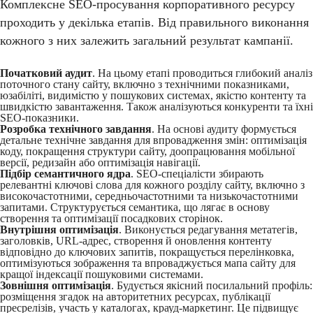
Комплексне SEO-просування корпоративного ресурсу
проходить у декілька етапів. Від правильного виконання
кожного з них залежить загальний результат кампанії.
Початковий аудит
. На цьому етапі проводиться глибокий аналіз
поточного стану сайту, включно з технічними показниками,
юзабіліті, видимістю у пошукових системах, якістю контенту та
швидкістю завантаження. Також аналізуються конкуренти та їхні
SEO-показники.
Розробка технічного завдання
. На основі аудиту формується
детальне технічне завдання для впровадження змін: оптимізація
коду, покращення структури сайту, доопрацювання мобільної
версії, редизайн або оптимізація навігації.
Підбір семантичного ядра
. SEO-спеціалісти збирають
релевантні ключові слова для кожного розділу сайту, включно з
високочастотними, середньочастотними та низькочастотними
запитами. Структурується семантика, що лягає в основу
створення та оптимізації посадкових сторінок.
Внутрішня оптимізація
. Виконується редагування метатегів,
заголовків, URL-адрес, створення й оновлення контенту
відповідно до ключових запитів, покращується перелінковка,
оптимізуються зображення та впроваджується мапа сайту для
кращої індексації пошуковими системами.
Зовнішня оптимізація
. Будується якісний посилальний профіль:
розміщення згадок на авторитетних ресурсах, публікації
пресрелізів, участь у каталогах, крауд-маркетинг. Це підвищує