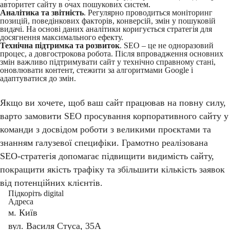
авторитет сайту в очах пошукових систем.
Аналітика та звітність
. Регулярно проводиться моніторинг
позицій, поведінкових факторів, конверсій, змін у пошуковій
видачі. На основі даних аналітики коригується стратегія для
досягнення максимального ефекту.
Технічна підтримка та розвиток
. SEO – це не одноразовий
процес, а довгострокова робота. Після впровадження основних
змін важливо підтримувати сайт у технічно справному стані,
оновлювати контент, стежити за алгоритмами Google і
адаптуватися до змін.
Якщо ви хочете, щоб ваш сайт працював на повну силу,
варто замовити SEO просування корпоративного сайту у
команди з досвідом роботи з великими проєктами та
знанням галузевої специфіки. Грамотно реалізована
SEO-стратегія допомагає підвищити видимість сайту,
покращити якість трафіку та збільшити кількість заявок
від потенційних клієнтів.
Підкоріть digital
Адреса
м. Київ
вул. Василя Стуса, 35А