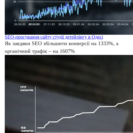
SEO-просування сайту студії детейлінгу в Одесі
Як завдяки SEO збільшити конверсії на 1333%, а
органічний трафік – на
1607%