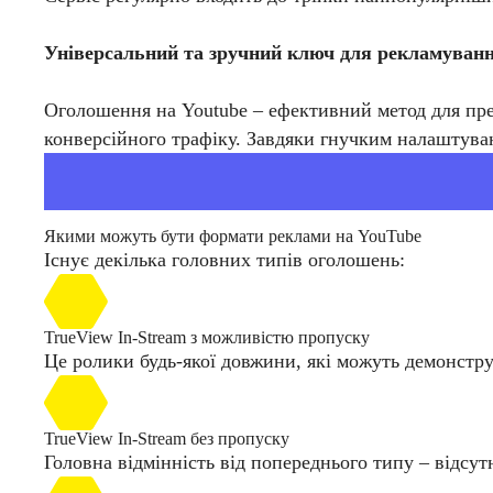
Універсальний та зручний ключ для рекламуван
Оголошення на Youtube – ефективний метод для през
конверсійного трафіку. Завдяки гнучким налаштува
Якими можуть бути формати реклами на YouTube
Існує декілька головних типів оголошень:
TrueView In-Stream з можливістю пропуску
Це ролики будь-якої довжини, які можуть демонструва
TrueView In-Stream без пропуску
Головна відмінність від попереднього типу – відсут