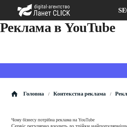
S
Реклама в YouTube
Налаштовуємо відеорекламу, яка приводить клієнтів.
Головна
Контекстна реклама
Рекл
/
/
Чому бізнесу потрібна реклама на YouTube
Сервіс регулярно входить до трійки найпопулярніши