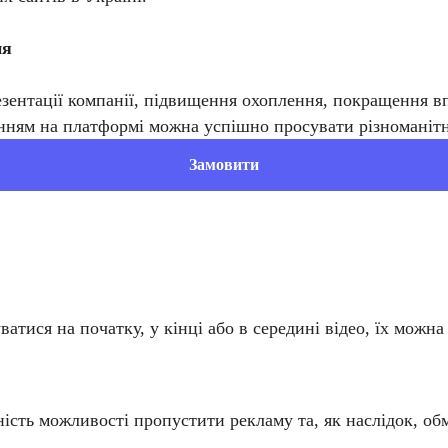
ня
ентації компанії, підвищення охоплення, покращення впі
нням на платформі можна успішно просувати різноманітні
Замовити
тися на початку, у кінці або в середині відео, їх можна 
ність можливості пропустити рекламу та, як наслідок, об