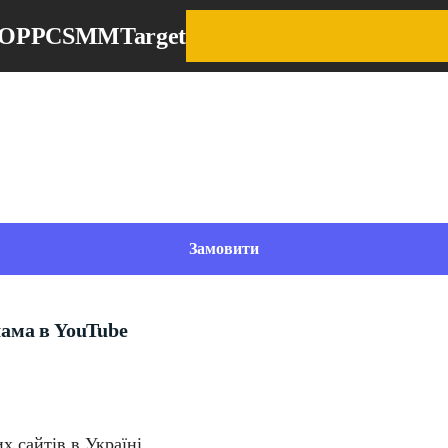
EO
PPC
SMM
Target
Замовити
ама в YouTube
х сайтів в Україні.