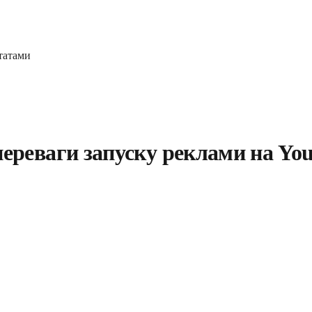
татами
переваги запуску реклами на Yo