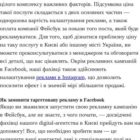
цілого комплексу важливих факторів. Підсумкова ціна
такої послуги складається з двох основних частин —
одноразова вартість налаштування реклами, а також
оплата компанії Фейсбук за покази того поста, який буде
рекламуватися. Для того, щоб дізнатися приблизну ціну
на таку послугу в Києві або іншому місті України, ви
можете проконсультуватися з менеджером та обговорити
всі деталі, що вас цікавлять. Окрім рекламних кампаній
в Facebook, наші фахівці також здійснюють
налаштування
реклами в Instagram,
що дозволить
посилити ефект і в значній мірі збільшити продажі.
Як замовити таргетовану рекламу в Facebook
Якщо ви зважилися запустити свою рекламну кампанію
в Фейсбук, але не знаєте, з чого почати, — досвідчені
фахівці нашого digital-агентства в Києві прийдуть вам на
допомогу! Все, що необхідно зробити вам — це
залишити ваші контактні дані у спеціальному полі на