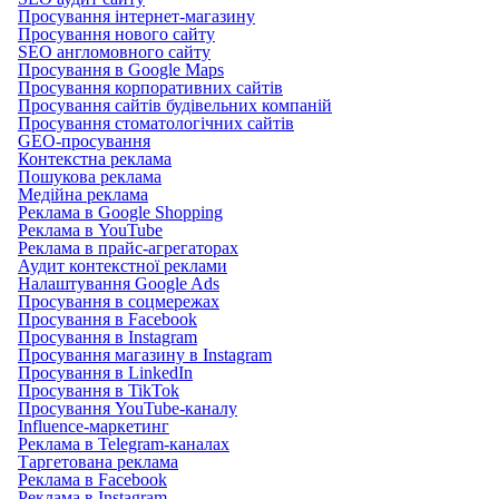
Просування інтернет-магазину
Просування нового сайту
SEO англомовного сайту
Просування в Google Maps
Просування корпоративних сайтів
Просування сайтів будівельних компаній
Просування стоматологічних сайтів
GEO-просування
Контекстна реклама
Пошукова реклама
Медійна реклама
Реклама в Google Shopping
Реклама в YouTube
Реклама в прайс-агрегаторах
Аудит контекстної реклами
Налаштування Google Ads
Просування в соцмережах
Просування в Facebook
Просування в Instagram
Просування магазину в Instagram
Просування в LinkedIn
Просування в TikTok
Просування YouTube-каналу
Influence-маркетинг
Реклама в Telegram-каналах
Таргетована реклама
Реклама в Facebook
Реклама в Instagram