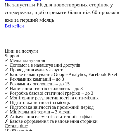
Як запустити РК для новостворених сторінок у
соцмережах, щоб отримати більш ніж 60 продажів
вже за перший місяць
Всі кейси
Ціни на послуги
Support
✓
Медіапланування
✓
Допомога в налаштуванні доступів
✓
Проведення аудиту акаунта
✓
Базове налаштування Google Analytics, Facebook Pixel
✓
Рекламних кампаній – до 3
✓
Рекламних оголошень – до 15
✓
Написання текстів оголошень – до 3
✓
Розробка базової статичної графіки – до 3
✓
Моніторинг результативності та оптимізація
✓
Підготовка звітності за місяць
✓
Підготовка звітності за проміжний період
✓
Мінімальний термін – 3 місяці
✗
Анімування елементів статичної графіки
✗
Базове оформлення та наповнення сторінки
Детальніше
10 000 грн/міс.