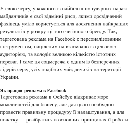
У свою чергу, у кожного із найбільш популярних наразі
майданчиків є свої відмінні риси, якими досвідчений
фахівець уміло користується для досягнення найкращих
результатів у розкрутці того чи іншого бренду. Так,
таргетована реклама на Facebook є персоналізованим
інструментом, націленим на взаємодію із цільовою
аудиторією, та володіє великою кількістю істотних
переваг. І саме ця соцмережа є одним із безперечних
лідерів серед усіх подібних майданчиків на території
України.
Як працює реклама в Facebook
Таргетована реклама в Фейсбук відкриває море
можливостей для бізнесу, але для цього необхідно
провести правильну процедуру її налаштування, а для
початку — розібратися в основних принципах її роботи.