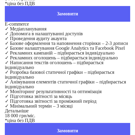
*ціна без ПДВ
Замовити
E-commerce
✓
Медіапланування
✓
Допомога в налаштуванні доступів
✓
Проведення аудиту акаунта
✓
Базове оформлення та наповнення сторінки – 2-3 дописи
✓
Базове налаштування Google Analytics та Facebook Pixel
✓
Рекламних кампаній – підбирається індивідуально
✓
Рекламних оголошень – підбирається індивідуально
✓
Написання текстів оголошень – підбирається
індивідуально
✓
Розробка базової статичної графіки – підбирається
індивідуально
✓
Анімування елементів статичної графіки – підбирається
індивідуально
✓
Моніторинг результативності та оптимізація
✓
Підготовка звітності за місяць
✓
Підготовка звітності за проміжний період
✓
Мінімальний термін – 3 місяці
Детальніше
18 000 грн/міс.
*ціна без ПДВ
Замовити