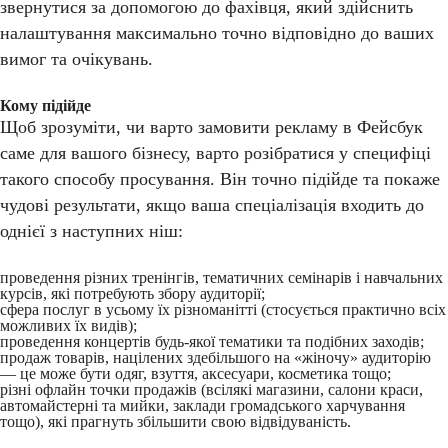
звернутися за допомогою до фахівця, який здійснить
налаштування максимально точно відповідно до ваших
вимог та очікувань.
Кому підійде
Щоб зрозуміти, чи варто замовити рекламу в Фейсбук
саме для вашого бізнесу, варто розібратися у специфіці
такого способу просування. Він точно підійде та покаже
чудові результати, якщо ваша спеціалізація входить до
однієї з наступних ніш:
проведення різних тренінгів, тематичних семінарів і навчальних
курсів, які потребують збору аудиторії;
сфера послуг в усьому їх різноманітті (стосується практично всіх
можливих їх видів);
проведення концертів будь-якої тематики та подібних заходів;
продаж товарів, націлених здебільшого на «жіночу» аудиторію
— це може бути одяг, взуття, аксесуари, косметика тощо;
різні офлайн точки продажів (всілякі магазини, салони краси,
автомайстерні та мийки, заклади громадського харчування
тощо), які прагнуть збільшити свою відвідуваність.