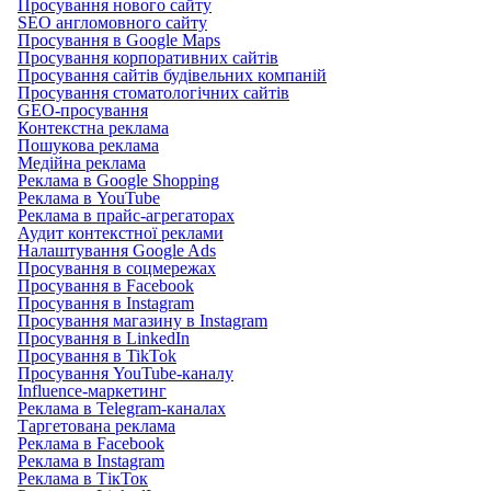
Просування нового сайту
SEO англомовного сайту
Просування в Google Maps
Просування корпоративних сайтів
Просування сайтів будівельних компаній
Просування стоматологічних сайтів
GEO-просування
Контекстна реклама
Пошукова реклама
Медійна реклама
Реклама в Google Shopping
Реклама в YouTube
Реклама в прайс-агрегаторах
Аудит контекстної реклами
Налаштування Google Ads
Просування в соцмережах
Просування в Facebook
Просування в Instagram
Просування магазину в Instagram
Просування в LinkedIn
Просування в TikTok
Просування YouTube-каналу
Influence-маркетинг
Реклама в Telegram-каналах
Таргетована реклама
Реклама в Facebook
Реклама в Instagram
Реклама в ТікТок