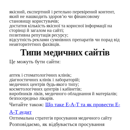
якісний, експертний і ретельно перевірений контент,
який не нашкодить здоров’ю чи фінансовому
становищу користувачів;
достатня кількість якісної та корисної інформації на
сторінці й загалом на сайті;
позитивна репутація ресурсу;
відсутність реклами сумнівних препаратів чи порад від
неавторитетних фахівців.
Типи медичних сайтів
Це можуть бути сайти:
аптек і стоматологічних клінік;
діагностичних клінік і лабораторій;
медичних центрів будь-якого типу;
косметологічних центрів і кабінетів;
виробників ліків, медичного обладнання й матеріалів;
безпосередньо лікарів.
Читайте також:
Що таке E-A-T та як провести E-
A-T аудит
Оптимальна стратегія просування медичного сайту
Розповідаємо, як відбувається
просування