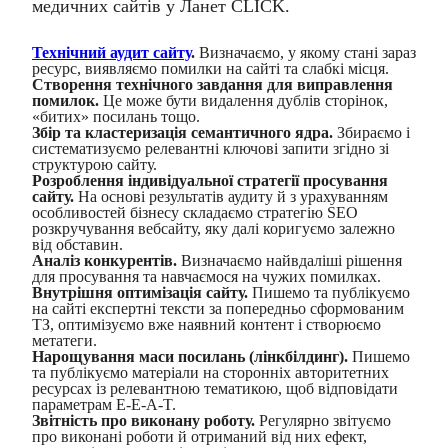
медичних сайтів
у Ланет CLICK.
Технічний аудит сайту
.
Визначаємо, у якому стані зараз
ресурс, виявляємо помилки на сайті та слабкі місця.
Створення технічного завдання для виправлення
помилок.
Це може бути видалення дублів сторінок,
«битих» посилань тощо.
Збір та кластеризація семантичного ядра.
Збираємо і
систематизуємо релевантні ключові запити згідно зі
структурою сайту.
Розроблення індивідуальної стратегії просування
сайту.
На основі результатів аудиту й з урахуванням
особливостей бізнесу складаємо стратегію
SEO
розкручування вебсайту
, яку далі коригуємо залежно
від обставин.
Аналіз конкурентів.
Визначаємо найвдаліші рішення
для просування та навчаємося на чужих помилках.
Внутрішня оптимізація сайту.
Пишемо та публікуємо
на сайті експертні тексти за попередньо сформованим
ТЗ, оптимізуємо вже наявний контент і створюємо
метатеги.
Нарощування маси посилань (лінкбілдинг).
Пишемо
та публікуємо матеріали на сторонніх авторитетних
ресурсах із релевантною тематикою, щоб відповідати
параметрам E-E-A-T.
Звітність про виконану роботу.
Регулярно звітуємо
про виконані роботи й отриманий від них ефект,