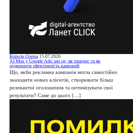
Король Олена
15.07.2026
AI Max у Google Ads: що це, як працює та як
підвищити ефективність кампаній
Що, якби рекламна кампанія могла самостійно
знаходити нових клієнтів, створювати більш
релевантні оголошення та оптимізувати свої
результати? Саме до цього […]