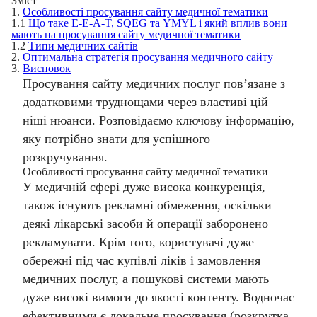
Зміст
1.
Особливості просування сайту медичної тематики
1.1
Що таке E-E-A-T, SQEG та YMYL і який вплив вони
мають на просування сайту медичної тематики
1.2
Типи медичних сайтів
2.
Оптимальна стратегія просування медичного сайту
3.
Висновок
Просування сайту медичних послуг
пов’язане з
додатковими труднощами через властиві цій
ніші нюанси. Розповідаємо ключову інформацію,
яку потрібно знати для успішного
розкручування.
Особливості просування сайту медичної тематики
У медичній сфері дуже висока конкуренція,
також існують рекламні обмеження, оскільки
деякі лікарські засоби й операції заборонено
рекламувати. Крім того, користувачі дуже
обережні під час купівлі ліків і замовлення
медичних послуг, а пошукові системи мають
дуже високі вимоги до якості контенту. Водночас
ефективними є локальне просування (р
озкрутка