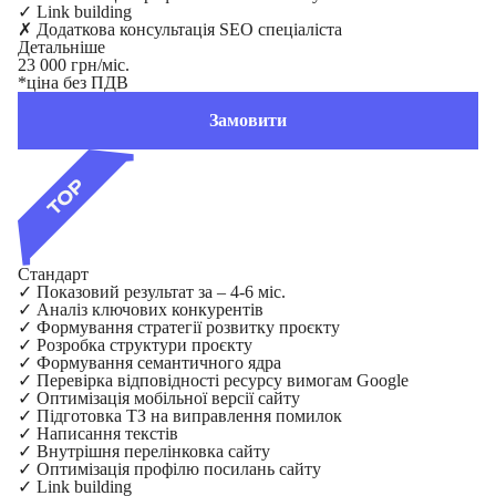
✓
Link building
✗
Додаткова консультація SEO спеціаліста
Детальніше
23 000 грн/міс.
*ціна без ПДВ
Замовити
Стандарт
✓
Показовий результат за – 4-6 міс.
✓
Аналіз ключових конкурентів
✓
Формування стратегії розвитку проєкту
✓
Розробка структури проєкту
✓
Формування семантичного ядра
✓
Перевірка відповідності ресурсу вимогам Google
✓
Оптимізація мобільної версії сайту
✓
Підготовка ТЗ на виправлення помилок
✓
Написання текстів
✓
Внутрішня перелінковка сайту
✓
Оптимізація профілю посилань сайту
✓
Link building