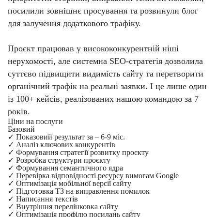
посилили зовнішнє просування та розвинули блог
для залучення додаткового трафіку.
Проєкт працював у висококонкурентній ніші
нерухомості, але системна SEO-стратегія дозволила
суттєво підвищити видимість сайту та перетворити
органічний трафік на реальні заявки. І це лише один
із 100+ кейсів, реалізованих нашою командою за 7
років.
Ціни на послуги
Базовий
✓
Показовий результат за – 6-9 міс.
✓
Аналіз ключових конкурентів
✓
Формування стратегії розвитку проєкту
✓
Розробка структури проєкту
✓
Формування семантичного ядра
✓
Перевірка відповідності ресурсу вимогам Google
✓
Оптимізація мобільної версії сайту
✓
Підготовка ТЗ на виправлення помилок
✓
Написання текстів
✓
Внутрішня перелінковка сайту
✓
Оптимізація профілю посилань сайту