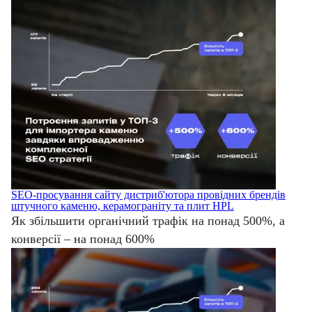
SEO-просування сайту дистриб'ютора провідних брендів
штучного каменю, керамограніту та плит HPL
Як збільшити органічний трафік на понад 500%, а
конверсії – на понад 600%