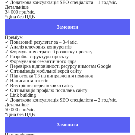
✓
Додаткова консультація SEO спеціаліста – 1 год/міс.
Детальніше
34 000 грн/міс.
*ціна без ПДВ
Замовити
Преміум
✓
Показовий результат за – 3-4 міс.
✓
Аналіз ключових конкурентів
✓
Формування стратегії розвитку проєкту
✓
Розробка структури проєкту
✓
Формування семантичного ядра
✓
Перевірка відповідності ресурсу вимогам Google
✓
Оптимізація мобільної версії сайту
✓
Підготовка ТЗ на виправлення помилок
✓
Написання текстів
✓
Внутрішня перелінковка сайту
✓
Оптимізація профілю посилань сайту
✓
Link building
✓
Додаткова консультація SEO спеціаліста – 2 год/міс.
Детальніше
50 000 грн/міс.
*ціна без ПДВ
Замовити
Нам довіряють