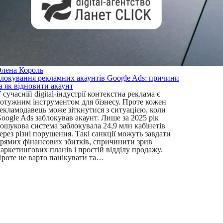
лена Король
локування рекламних акаунтів Google Ads: причини
а як відновити акаунт
 сучасній digital-індустрії контекстна реклама є
отужним інструментом для бізнесу. Проте кожен
екламодавець може зіткнутися з ситуацією, коли
oogle Ads заблокував акаунт. Лише за 2025 рік
ошукова система заблокувала 24,9 млн кабінетів
ерез різні порушення. Такі санкції можуть завдати
рямих фінансових збитків, спричинити зрив
аркетингових планів і простій відділу продажу.
роте не варто панікувати та…