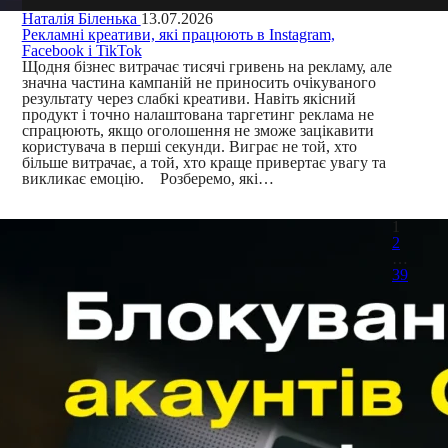
Наталія Біленька
13.07.2026
Рекламні креативи, які працюють в Instagram,
Facebook і TikTok
Щодня бізнес витрачає тисячі гривень на рекламу, але
значна частина кампаній не приносить очікуваного
результату через слабкі креативи. Навіть якісний
продукт і точно налаштована таргетинг реклама не
спрацюють, якщо оголошення не зможе зацікавити
користувача в перші секунди. Виграє не той, хто
більше витрачає, а той, хто краще привертає увагу та
викликає емоцію. Розберемо, які…
1
2
…
39