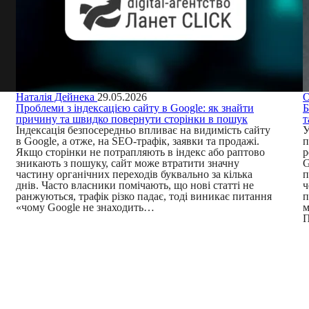
Наталія Дейнека
29.05.2026
О
Проблеми з індексацією сайту в Google: як знайти
Б
причину та швидко повернути сторінки в пошук
т
Індексація безпосередньо впливає на видимість сайту
У
в Google, а отже, на SEO-трафік, заявки та продажі.
п
Якщо сторінки не потрапляють в індекс або раптово
р
зникають з пошуку, сайт може втратити значну
G
частину органічних переходів буквально за кілька
п
днів. Часто власники помічають, що нові статті не
ч
ранжуються, трафік різко падає, тоді виникає питання
п
«чому Google не знаходить…
м
П