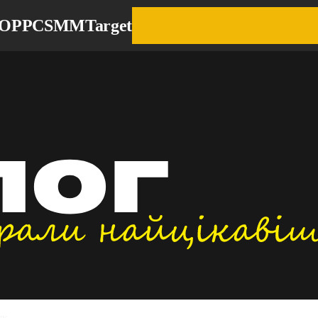
EO
PPC
SMM
Target