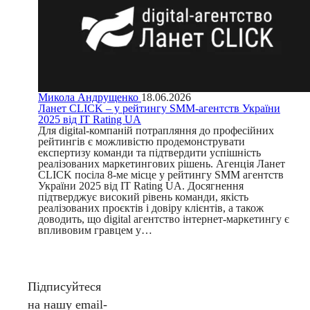
Микола Андрущенко
18.06.2026
Ланет CLICK – у рейтингу SMM-агентств України
2025 від IT Rating UA
Для digital-компаній потрапляння до професійних
рейтингів є можливістю продемонструвати
експертизу команди та підтвердити успішність
реалізованих маркетингових рішень. Агенція Ланет
CLICK посіла 8-ме місце у рейтингу SMM агентств
України 2025 від IT Rating UA. Досягнення
підтверджує високий рівень команди, якість
реалізованих проєктів і довіру клієнтів, а також
доводить, що digital агентство інтернет-маркетингу є
впливовим гравцем у…
Підписуйтеся
на нашу email-