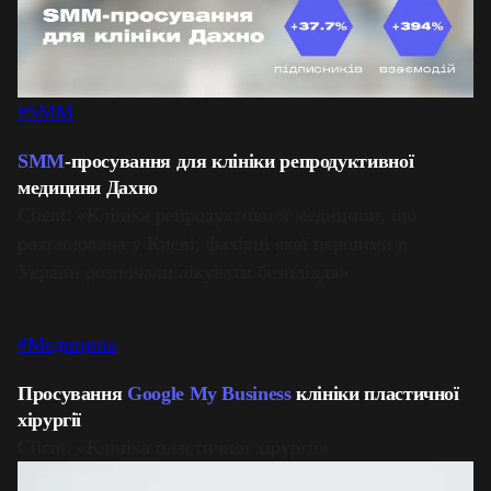
#SMM
SMM
-просування для клініки репродуктивної
медицини Дахно
Client: «Клініка репродуктивної медицини, що
розташована у Києві, фахівці якої першими в
Україні розпочали лікувати безпліддя»
#Медицина
Просування
Google My Business
клініки пластичної
хірургії
Client: «Клініка пластичної хірургії»