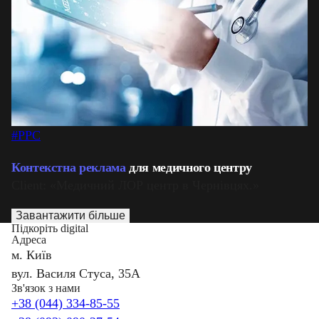
#PPC
Контекстна реклама
для медичного центру
Client: «Медичний ЛОР центр в Чернівцях.»
Завантажити більше
Підкоріть digital
Адреса
м. Київ
вул. Василя Стуса, 35А
Зв'язок з нами
+38 (044) 334-85-55