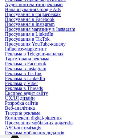
Аудит контекстної реклами
Налаштування Google Ads
Просування в соцмережах
Просування в Facebook
Просування в Instagram
Просування магазину в Instagram
Просування в LinkedIn
Просування в TikTok
Просування YouTube-каналу
Influence-маркетинг
Реклама в Telegram-каналах
Таргетована реклама
Реклама в Facebook
Реклама в Instagram
Реклама в ТікТок
Реклама в LinkedIn
Реклама у Viber
Реклама в Threads
Експрес-аудит сайту
UX/UI дизайн
Розробка сайтів
Веб-аналітика
Тизерна реклама
Комплексні digital-рішення
Просування мобільних додатків
ASO-оптимізація
Реклама мобільних додатків