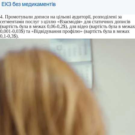
4. Промотували дописи на цільові аудиторії, розподілені за
сегментами послуг з ціллю «Взаємодія» для статичних дописів
(вартість була в межах 0,06-0,2$), для відео (вартість була в межах
0,001-0,03$) та «Відвідування профілю» (вартість була в межах
0,1-0,3$).