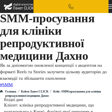
SMM-просування
для клініки
репродуктивної
медицини Дахно
Як за допомогою оновленої концепції з акцентом на
форматі Reels та Stories залучити цільову аудиторію до
взаємодії та збільшити охоплення
#SMM
/
/
Головна
Кейси Ланет CLICK
Кейс: SMM-просування для клініки
репродуктивної медицини Дахно
Вхідні дані
Клієнт: клініка репродуктивної медицини, що
розташована у Києві, фахівці якої першими в