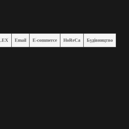
LEX
Email
E-commerce
HoReCa
Будівництво