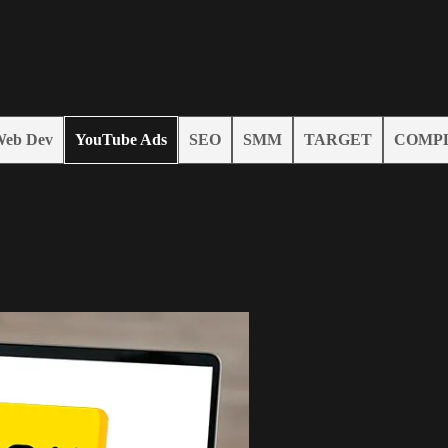
eb Dev
YouTube Ads
SEO
SMM
TARGET
COMP