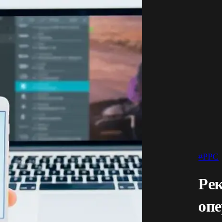
#PPC
Ре
опе