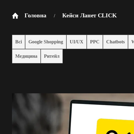
Головна
Кейси Ланет CLICK
/
Всі
Google Shopping
UI/UX
PPC
Chatbots
W
Медицина
Ритейл