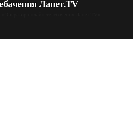
ебачення Ланет.TV
t: «Оператор онлайн-телебачення Ланет.TV»