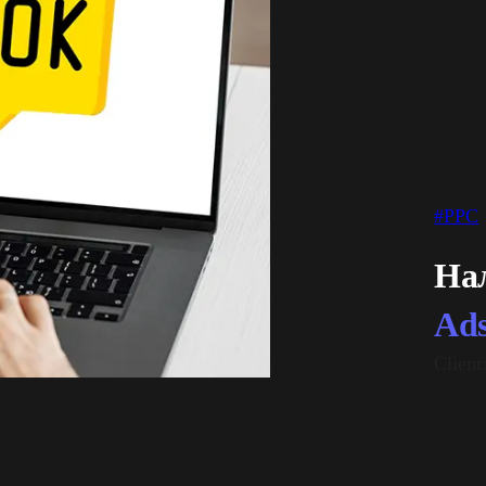
#PPC
На
Ad
Clien