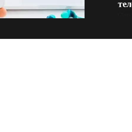
тел
Clien