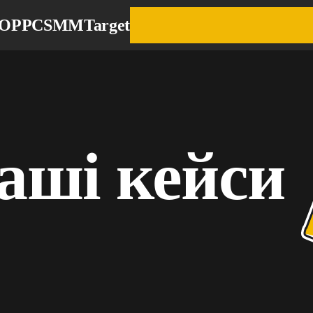
EO
PPC
SMM
Target
аші кейси