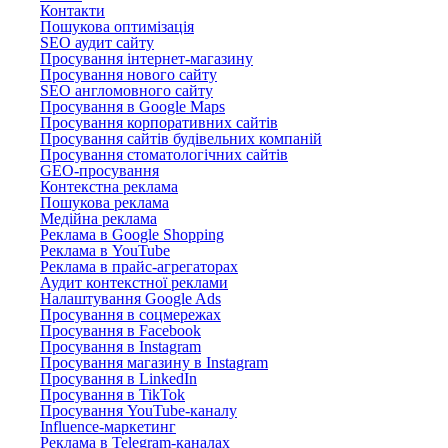
Контакти
Пошукова оптимізація
SEO аудит сайту
Просування інтернет-магазину
Просування нового сайту
SEO англомовного сайту
Просування в Google Maps
Просування корпоративних сайтів
Просування сайтів будівельних компаній
Просування стоматологічних сайтів
GEO-просування
Контекстна реклама
Пошукова реклама
Медійна реклама
Реклама в Google Shopping
Реклама в YouTube
Реклама в прайс-агрегаторах
Аудит контекстної реклами
Налаштування Google Ads
Просування в соцмережах
Просування в Facebook
Просування в Instagram
Просування магазину в Instagram
Просування в LinkedIn
Просування в TikTok
Просування YouTube-каналу
Influence-маркетинг
Реклама в Telegram-каналах