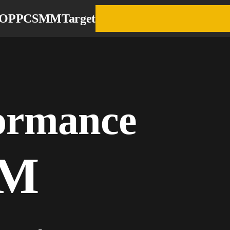
EO
PPC
SMM
Target
ormance
M