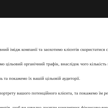
вний імідж компанії та заохотимо клієнтів скористатися
о цільовий органічний трафік, внаслідок чого кількість 
та покажемо їх вашій цільовій аудиторії.
 портрету вашого потенційного клієнта, та покажемо їм р
ентів, щоб ви швидко досягли конкретних фінансово-вим