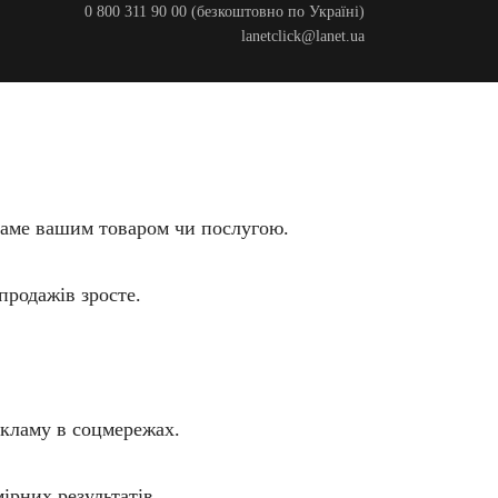
0 800 311 90 00
(безкоштовно по Україні)
lanetclick@lanet.ua
 саме вашим товаром чи послугою.
продажів зросте.
екламу в соцмережах.
ірних результатів.