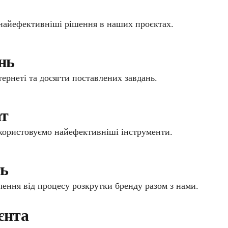
и найефективніші рішення в наших проєктах.
ань
тернеті та досягти поставлених завдань.
ат
икористовуємо найефективніші інструменти.
ть
ення від процесу розкрутки бренду разом з нами.
єнта