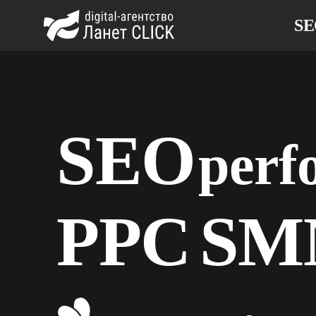
S
SEO
perf
PPC
SM