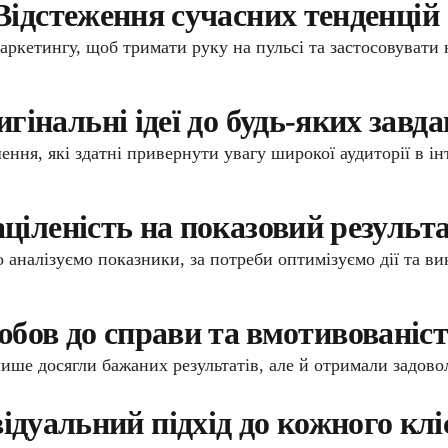
Відстеження сучасних тенденцій
маркетингу, щоб тримати руку на пульсі та застосовуват
гінальні ідеї до будь-яких завд
ння, які здатні привернути увагу широкої аудиторії в ін
ціленість на показовий результ
 аналізуємо показники, за потреби оптимізуємо дії та в
бов до справи та вмотивованіс
ше досягли бажаних результатів, але й отримали задовол
ідуальний підхід до кожного клі