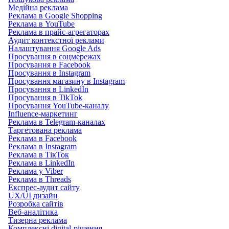
Медійна реклама
Реклама в Google Shopping
Реклама в YouTube
Реклама в прайс-агрегаторах
Аудит контекстної реклами
Налаштування Google Ads
Просування в соцмережах
Просування в Facebook
Просування в Instagram
Просування магазину в Instagram
Просування в LinkedIn
Просування в TikTok
Просування YouTube-каналу
Influence-маркетинг
Реклама в Telegram-каналах
Таргетована реклама
Реклама в Facebook
Реклама в Instagram
Реклама в ТікТок
Реклама в LinkedIn
Реклама у Viber
Реклама в Threads
Експрес-аудит сайту
UX/UI дизайн
Розробка сайтів
Веб-аналітика
Тизерна реклама
Комплексні digital-рішення