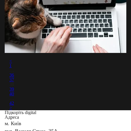
<
1
…
36
37
38
39
40
…
42
>
Підкоріть digital
Адреса
м. Київ
вул. Василя Стуса, 35А