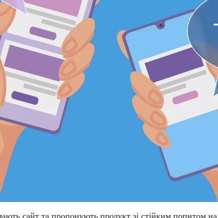
 мають сайт та пропонують продукт зі стійким попитом на