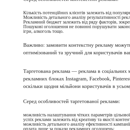
Кількість потенційних клієнтів залежить від популяр
Можливість детального аналізу результативності рекла
Рекламний бюджет залежить від ряду факторів, зокрема 
Пошукові оголошення не повинні порушувати законодав
ігри, алкоголь тощо.
Важливо: замовити контекстну рекламу можуть л
оптимізований та зручний для користувачів в
Таргетована реклама — реклама в соціальних м
рекламних блоках Instagram, Facebook, Pinteres
оскільки щодня мільйони користувачів в усьом
Серед особливостей таргетованої реклами:
можливість налаштування чітких параметрів цільової 
успіх реклами залежить від креативу та якості контен
можливість детального аналізу ефективності кампанії
оплата лише за покази рекламних оголошень;