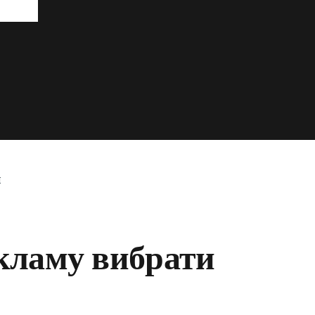
и
екламу вибрати