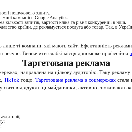
ності пошукового запиту.
мної кампанії в Google Analytics.
кількості запитів, вартості кліка та рівня конкуренції в ніші.
ство країни, де рекламується послуга або товар. Так, в Україні
ише ті компанії, які мають сайт. Ефективність рекламно
аш ресурс. Визначити слабкі місця допоможе професійна
Таргетована реклама
ережах, направлена на цільову аудиторію. Таку рекламу к
t,
TikTok
тощо.
Таргетована реклама в соцмережах
стала 
у світі відвідують ці майданчики, активно споживають к
аудиторії;
ту;
;