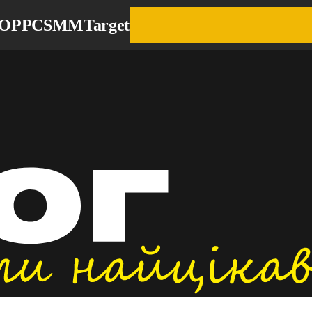
EO
PPC
SMM
Target