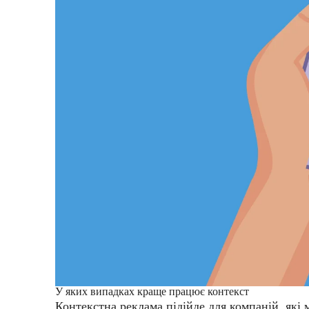
У яких випадках краще працює контекст
Контекстна реклама підійде для компаній, які