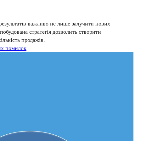
 результатів важливо не лише залучити нових
побудована стратегія дозволить створити
ількість продажів.
их помилок