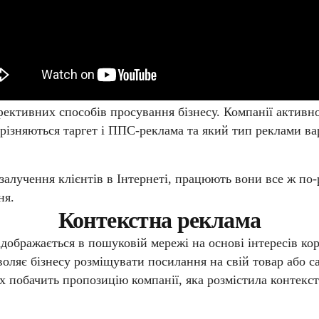
ефективних способів просування бізнесу. Компанії актив
дрізняються таргет і ППС-реклама та який тип реклами в
алучення клієнтів в Інтернеті, працюють вони все ж по
ня.
Контекстна реклама
дображається в пошуковій мережі на основі інтересів кор
воляє бізнесу розміщувати посилання на свій товар або с
их побачить пропозицію компанії, яка розмістила контек