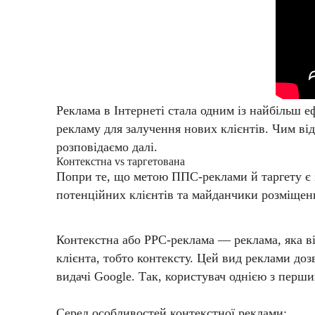
Реклама в Інтернеті стала одним із найбільш 
рекламу для залучення нових клієнтів. Чим ві
розповідаємо далі.
Контекстна vs таргетована
Попри те, що метою ППС-реклами й таргету є з
потенційних клієнтів та майданчики розміщен
Контекстна або PPC-реклама — реклама, яка ві
клієнта, тобто контексту. Цей вид реклами доз
видачі Google. Так, користувач однією з перш
Серед особливостей контекстної реклами: