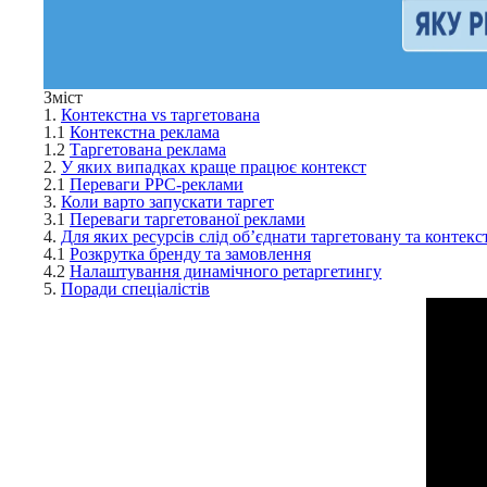
Зміст
1.
Контекстна vs таргетована
1.1
Контекстна реклама
1.2
Таргетована реклама
2.
У яких випадках краще працює контекст
2.1
Переваги PPC-реклами
3.
Коли варто запускати таргет
3.1
Переваги таргетованої реклами
4.
Для яких ресурсів слід об’єднати таргетовану та контек
4.1
Розкрутка бренду та замовлення
4.2
Налаштування динамічного ретаргетингу
5.
Поради спеціалістів