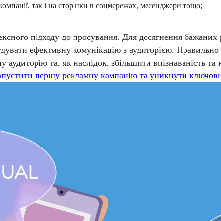
омпанії, так і на сторінки в соцмережах, месенджери тощо;
ексного підходу до просування. Для досягнення бажаних
удувати ефективну комунікацію з аудиторією. Правильно 
 аудиторію та, як наслідок, збільшити впізнаваність та к
 запустити першу рекламну кампанію та уникнути ключов