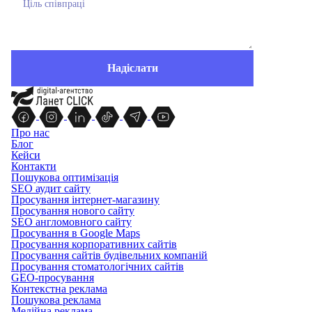
Про нас
Блог
Кейси
Контакти
Пошукова оптимізація
SEO аудит сайту
Просування інтернет-магазину
Просування нового сайту
SEO англомовного сайту
Просування в Google Maps
Просування корпоративних сайтів
Просування сайтів будівельних компаній
Просування стоматологічних сайтів
GEO-просування
Контекстна реклама
Пошукова реклама
Медійна реклама