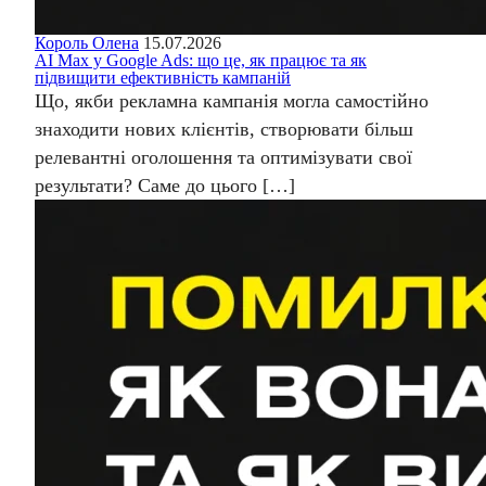
Король Олена
15.07.2026
AI Max у Google Ads: що це, як працює та як
підвищити ефективність кампаній
Що, якби рекламна кампанія могла самостійно
знаходити нових клієнтів, створювати більш
релевантні оголошення та оптимізувати свої
результати? Саме до цього […]