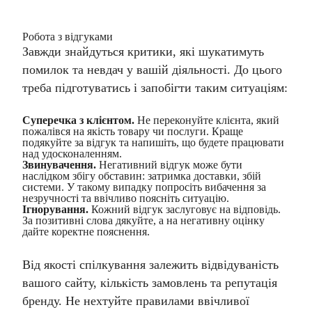
Робота з відгуками
Завжди знайдуться критики, які шукатимуть
помилок та невдач у вашій діяльності. До цього
треба підготуватись і запобігти таким ситуаціям:
Суперечка з клієнтом.
Не переконуйте клієнта, який
пожалівся на якість товару чи послуги. Краще
подякуйте за відгук та напишіть, що будете працювати
над удосконаленням.
Звинувачення.
Негативний відгук може бути
наслідком збігу обставин: затримка доставки, збій
системи. У такому випадку попросіть вибачення за
незручності та ввічливо поясніть ситуацію.
Ігнорування.
Кожний відгук заслуговує на відповідь.
За позитивні слова дякуйте, а на негативну оцінку
дайте коректне пояснення.
Від якості спілкування залежить відвідуваність
вашого сайту, кількість замовлень та репутація
бренду. Не нехтуйте правилами ввічливої