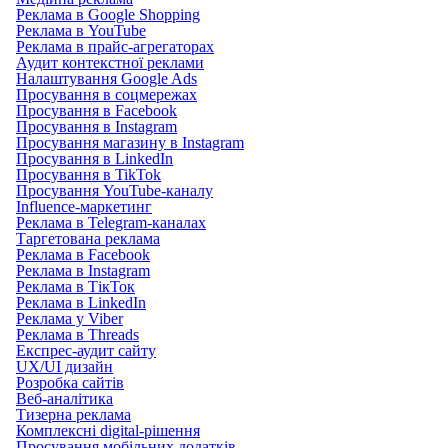
Реклама в Google Shopping
Реклама в YouTube
Реклама в прайс-агрегаторах
Аудит контекстної реклами
Налаштування Google Ads
Просування в соцмережах
Просування в Facebook
Просування в Instagram
Просування магазину в Instagram
Просування в LinkedIn
Просування в TikTok
Просування YouTube-каналу
Influence-маркетинг
Реклама в Telegram-каналах
Таргетована реклама
Реклама в Facebook
Реклама в Instagram
Реклама в ТікТок
Реклама в LinkedIn
Реклама у Viber
Реклама в Threads
Експрес-аудит сайту
UX/UI дизайн
Розробка сайтів
Веб-аналітика
Тизерна реклама
Комплексні digital-рішення
Просування мобільних додатків