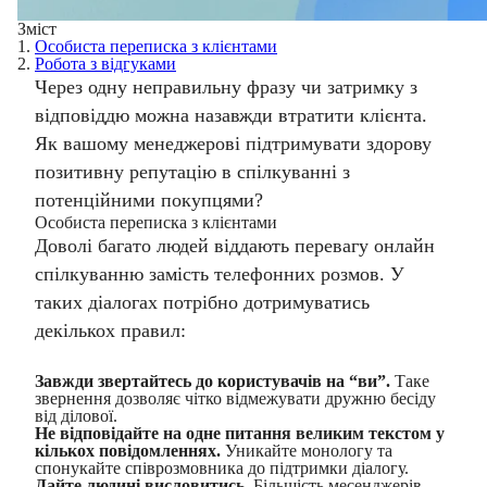
Зміст
1.
Особиста переписка з клієнтами
2.
Робота з відгуками
Через одну неправильну фразу чи затримку з
відповіддю можна назавжди втратити клієнта.
Як вашому менеджерові підтримувати здорову
позитивну репутацію в спілкуванні з
потенційними покупцями?
Особиста переписка з клієнтами
Доволі багато людей віддають перевагу онлайн
спілкуванню замість телефонних розмов. У
таких діалогах потрібно дотримуватись
декількох правил:
Завжди звертайтесь до користувачів на “ви”.
Таке
звернення дозволяє чітко відмежувати дружню бесіду
від ділової.
Не відповідайте на одне питання великим текстом у
кількох повідомленнях.
Уникайте монологу та
спонукайте співрозмовника до підтримки діалогу.
Дайте людині висловитись.
Більшість месенджерів