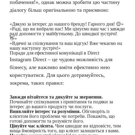
побачення!», однак можна зробити цю частину
діалогу більш оригінальною та приємною:
«Дякую за інтерес до нашого бренду! Гарного дня! 😌»
«Раді, що ви вибрали нас! Ми цінуємо ваш час і завжди
раді допомогти у майбутньому. До швидкої зустрічі!
👋»
«Вдячні за спілкування та ваш відгук! Вже чекаємо на
нашу наступну зустріч!»
Поради для ефективної комунікації в Direct
Instagram Direct – це чудова можливість для
бізнесу, але важливо вміти ефективно нею
користуватися. Для цього дотримуйтесь,
зокрема, таких правил:
Завжди вітайтеся та дякуйте за звернення.
Починайте спілкування з привітання та подяки за
інтерес до вашого продукту чи послуги.
Виявляйте інтерес та розуміння.
Обговоріть із
клієнтом його проблеми чи потреби. Покажіть, що
готові допомогти та розумієте його.
Цінуйте час клієнта.
Чим швидше ви відповісте, тим
вища ймовірність того, що клієнт залишиться з вами.