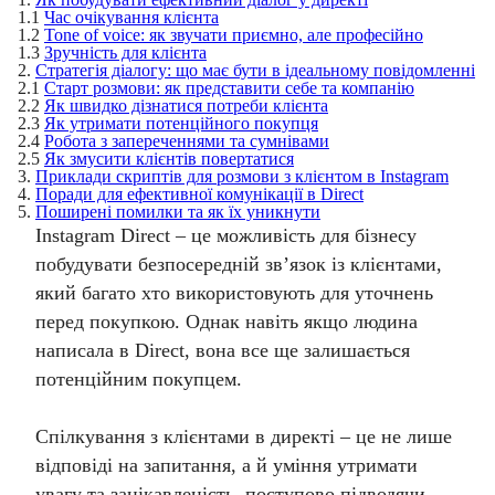
1.1
Час очікування клієнта
1.2
Tone of voice: як звучати приємно, але професійно
1.3
Зручність для клієнта
2.
Стратегія діалогу: що має бути в ідеальному повідомленні
2.1
Старт розмови: як представити себе та компанію
2.2
Як швидко дізнатися потреби клієнта
2.3
Як утримати потенційного покупця
2.4
Робота з запереченнями та сумнівами
2.5
Як змусити клієнтів повертатися
3.
Приклади скриптів для розмови з клієнтом в Instagram
4.
Поради для ефективної комунікації в Direct
5.
Поширені помилки та як їх уникнути
Instagram Direct – це можливість для бізнесу
побудувати безпосередній зв’язок із клієнтами,
який багато хто використовують для уточнень
перед покупкою. Однак навіть якщо людина
написала в Direct, вона все ще залишається
потенційним покупцем.
Спілкування з клієнтами в директі – це не лише
відповіді на запитання, а й уміння утримати
увагу та зацікавленість, поступово підводячи