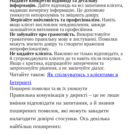
Надайте конкретні відповіді та детальну
інформацію.
Дайте відповідь на всі запитання клієнта,
надавши вичерпну інформацію. Це допоможе
уникнути непорозумінь та зміцнить довіру.
Зберігайте ввічливість та професіоналізм.
Навіть
якщо клієнт висловлює невдоволення, завжди
залишайтеся ввічливим та професійним.
Не забувайте про грамотність.
Використовуйте
граматично правильну мову в листуванні. Помилки
можуть знизити довіру та створити враження
непрофесіоналізму.
Не кидайте клієнта.
Важливо не тільки відповідати, а
й супроводжувати клієнта до та навіть після покупки.
Якщо є критика, відпрацюйте заперечення та
запропонуйте рішення, а не закінчуйте діалог.
Читайте також:
Як спілкуватись з клієнтами в
Інтернеті
Поширені помилки та як їх уникнути
Правильна комунікація у директі – це не лише
вміння відповідати на запитання, а й знання
поширених помилок, які можуть завадити
налагодити довірчі стосунки. Ось декілька
найбільш поширених: