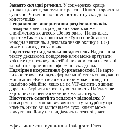
Занадто складні речення.
У соцмережах краще
уникати довгих, заплутаних речень. Пишіть коротко та
сутнісно. Читач не повинен потопати у складних
конструкціях.
Неправильне використання розділових знаків.
Надмірна кількість розділових знаків може
сприйматися як агресія або неповага. Наприклад,
просте «Так.» з крапкою може бути сприйнято як
холодна відповідь, а декілька знаків оклику («!!!»)
можуть виглядати як крик.
Поділ тексту на декілька повідомлень.
Надсилання
тексту декількома повідомленнями може дратувати
клієнта: це провокує постійні повідомлення на екрані
та робить сприйняття інформації складним.
Надмірне використання формальностей.
Не варто
використовувати надто формальний стиль спілкування.
Написання «Ви» з великої літери може виглядати
надмірно офіційно, якщо це не VIP-клієнти, з якими
доречно зберігати класичну ввічливість. Найчастіше
варто писати цей займенник з малої літери.
Відсутність емпатії та теплоти у відповідях.
У
соцмережах важливо виявляти увагу та турботу про
клієнта. Якщо ви відповідаєте сухо, клієнт може
відчути, що йому не приділяють належної уваги.
Ефективне спілкування в Instagram Direct