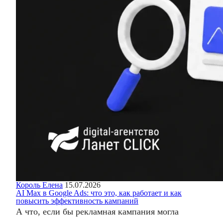
Король Елена
15.07.2026
AI Max в Google Ads: что это, как работает и как
повысить эффективность кампаний
А что, если бы рекламная кампания могла