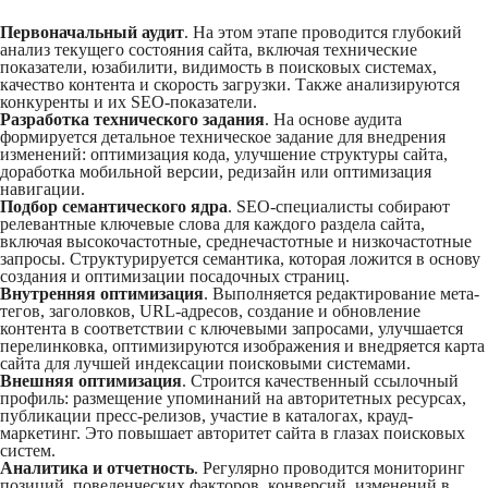
Первоначальный аудит
. На этом этапе проводится глубокий
анализ текущего состояния сайта, включая технические
показатели, юзабилити, видимость в поисковых системах,
качество контента и скорость загрузки. Также анализируются
конкуренты и их SEO-показатели.
Разработка технического задания
. На основе аудита
формируется детальное техническое задание для внедрения
изменений: оптимизация кода, улучшение структуры сайта,
доработка мобильной версии, редизайн или оптимизация
навигации.
Подбор семантического ядра
. SEO-специалисты собирают
релевантные ключевые слова для каждого раздела сайта,
включая высокочастотные, среднечастотные и низкочастотные
запросы. Структурируется семантика, которая ложится в основу
создания и оптимизации посадочных страниц.
Внутренняя оптимизация
. Выполняется редактирование мета-
тегов, заголовков, URL-адресов, создание и обновление
контента в соответствии с ключевыми запросами, улучшается
перелинковка, оптимизируются изображения и внедряется карта
сайта для лучшей индексации поисковыми системами.
Внешняя оптимизация
. Строится качественный ссылочный
профиль: размещение упоминаний на авторитетных ресурсах,
публикации пресс-релизов, участие в каталогах, крауд-
маркетинг. Это повышает авторитет сайта в глазах поисковых
систем.
Аналитика и отчетность
. Регулярно проводится мониторинг
позиций, поведенческих факторов, конверсий, изменений в