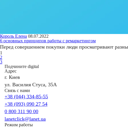
Король Елена
08.07.2022
6 основных принципов работы с ремаркетингом
Перед совершением покупки люди просматривают разные 
1
2
3
Подчините digital
Адрес
г. Киев
ул. Василия Стуса, 35А
Связь с нами
+38 (044) 334-85-55
+38 (093) 090 27 54
0 800 311 90 00
lanetclick@lanet.ua
Режим работы