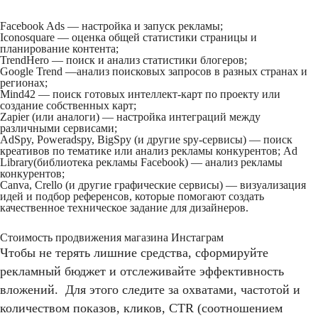
Facebook Ads — настройка и запуск рекламы;
Iconosquare — оценка общей статистики страницы и
планирование контента;
TrendHero — поиск и анализ статистики блогеров;
Google Trend —анализ поисковых запросов в разных странах и
регионах;
Mind42 — поиск готовых интеллект-карт по проекту или
создание собственных карт;
Zapier (или аналоги) — настройка интеграций между
различными сервисами;
AdSpy, Poweradspy, BigSpy (и другие spy-сервисы) — поиск
креативов по тематике или анализ рекламы конкурентов; Ad
Library(библиотека рекламы Facebook) — анализ рекламы
конкурентов;
Canva, Crello (и другие графические сервисы) — визуализация
идей и подбор референсов, которые помогают создать
качественное техническое задание для дизайнеров.
Стоимость продвижения магазина Инстаграм
Чтобы не терять лишние средства, сформируйте
рекламный бюджет и отслеживайте эффективность
вложений. Для этого следите за охватами, частотой и
количеством показов, кликов, CTR (соотношением