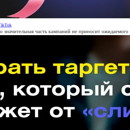
TikTok
о значительная часть кампаний не приносит ожидаемого 