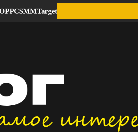
EO
PPC
SMM
Target