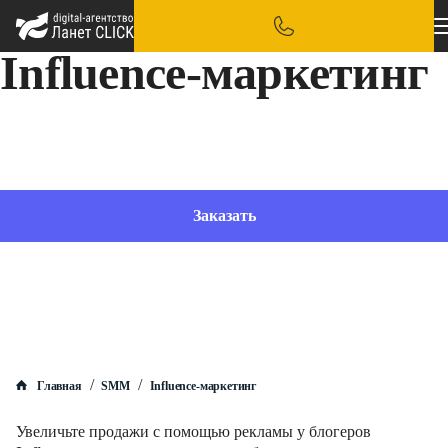
Influence-маркетинг
Привлекайте лояльных покупателей там, где обычная реклама не работает: превращаем
промо в искреннюю рекомендацию, которая приводит к продажам
Заказать
/
/
Главная
SMM
Influence-маркетинг
Увеличьте продажи с помощью рекламы у блогеров