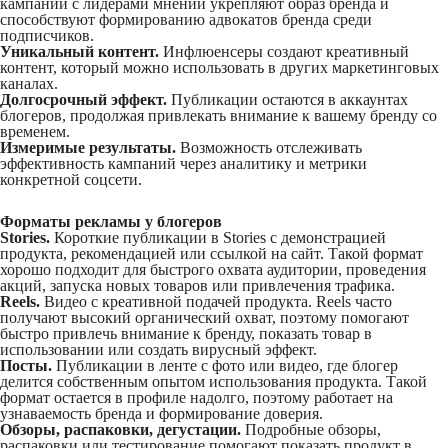
кампании с лидерами мнений укрепляют образ бренда и
способствуют формированию адвокатов бренда среди
подписчиков.
Уникальный контент.
Инфлюенсеры создают креативный
контент, который можно использовать в других маркетинговых
каналах.
Долгосрочный эффект.
Публикации остаются в аккаунтах
блогеров, продолжая привлекать внимание к вашему бренду со
временем.
Измеримые результаты.
Возможность отслеживать
эффективность кампаний через аналитику и метрики
конкретной соцсети.
Форматы рекламы у блогеров
Stories.
Короткие публикации в Stories с демонстрацией
продукта, рекомендацией или ссылкой на сайт. Такой формат
хорошо подходит для быстрого охвата аудитории, проведения
акций, запуска новых товаров или привлечения трафика.
Reels.
Видео с креативной подачей продукта. Reels часто
получают высокий органический охват, поэтому помогают
быстро привлечь внимание к бренду, показать товар в
использовании или создать вирусный эффект.
Посты.
Публикации в ленте с фото или видео, где блогер
делится собственным опытом использования продукта. Такой
формат остается в профиле надолго, поэтому работает на
узнаваемость бренда и формирование доверия.
Обзоры, распаковки, дегустации.
Подробные обзоры,
распаковки или тестирование помогают показать продукт в