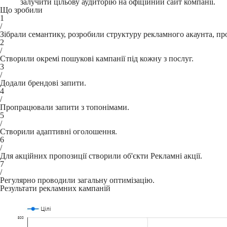
залучити цільову аудиторію на офіційний сайт компанії.
Що зробили
1
/
Зібрали семантику, розробили структуру рекламного акаунта, п
2
/
Створили окремі пошукові кампанії під кожну з послуг.
3
/
Додали брендові запити.
4
/
Пропрацювали запити з топонімами.
5
/
Створили адаптивні оголошення.
6
/
Для акційних пропозиції створили об'єкти Рекламні акції.
7
/
Регулярно проводили загальну оптимізацію.
Результати рекламних кампаній