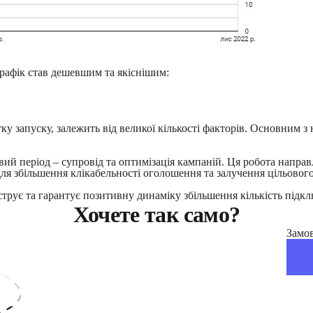
трафік став дешевшим та якіснішим:
у запуску, залежить від великої кількості факторів. Основним з 
вий період – супровід та оптимізація кампаній. Ця робота нап
для збільшення клікабельності оголошення та залучення цільового
трує та гарантує позитивну динаміку збільшення кількість підк
Хочете так само?
Замов