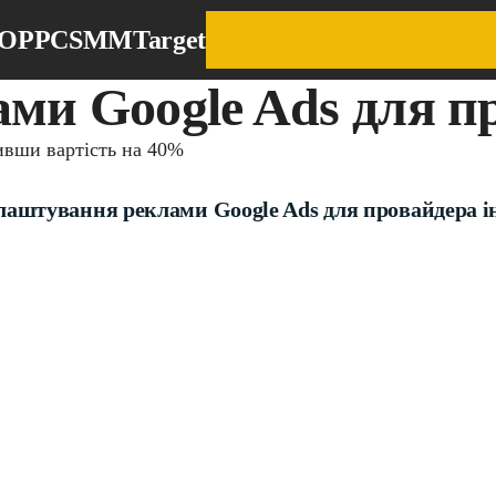
EO
PPC
SMM
Target
и Google Ads для пр
ивши вартість на 40%
аштування реклами Google Ads для провайдера і