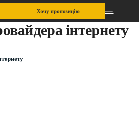
Хочу пропозицію
овайдера інтернету
нтернету