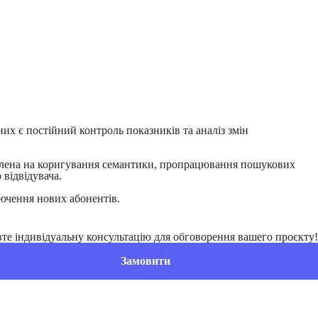
них є постійний контроль показників та аналіз змін
равлена на коригування семантики, пропрацювання пошукових
 відвідувача.
лючення нових абонентів.
те індивідуальну консультацію для обговорення вашего проєкту!
Замовити