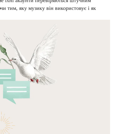
ме їхні акаунти перевіряються штучним
чи тим, яку музику він використовує і як