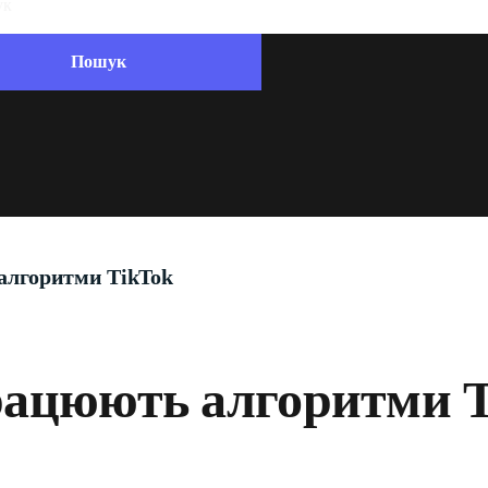
алгоритми TikTok
рацюють алгоритми T