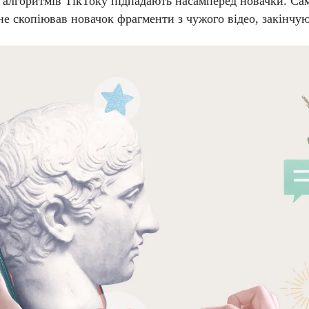
 алгоритмів ТікТоку підпадають насамперед новачки. Са
не скопіював новачок фрагменти з чужого відео, закінчую