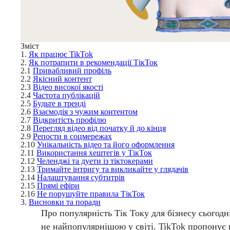
Зміст
1.
Як працює TikTok
2.
Як потрапити в рекомендації ТікТок
2.1
Привабливий профіль
2.2
Якісний контент
2.3
Відео високої якості
2.4
Частота публікацій
2.5
Будьте в тренді
2.6
Взаємодія з чужим контентом
2.7
Відкритість профілю
2.8
Перегляд відео від початку й до кінця
2.9
Репости в соцмережах
2.10
Унікальність відео та його оформлення
2.11
Використання хештегів у ТікТок
2.12
Челенджі та дуети із тіктокерами
2.13
Тримайте інтригу та викликайте у глядачів
2.14
Налаштування субтитрів
2.15
Прямі ефіри
2.16
Не порушуйте правила ТікТок
3.
Висновки та поради
Про популярність Тік Току для бізнесу сьогод
не найпопулярнішою у світі. TikTok пропонує 