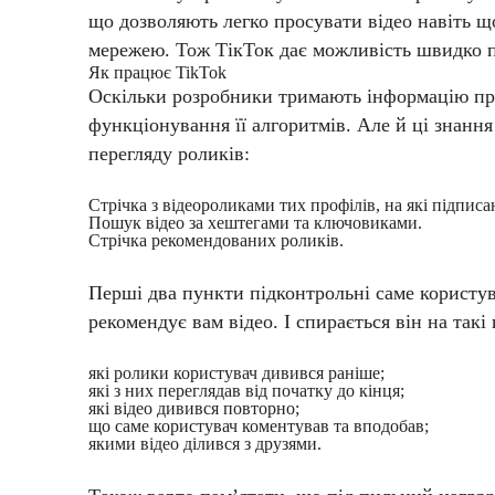
що дозволяють легко просувати відео навіть 
мережею. Тож ТікТок дає можливість швидко пр
Як працює TikTok
Оскільки розробники тримають інформацію про 
функціонування її алгоритмів. Але й ці знанн
перегляду роликів:
Стрічка з відеороликами тих профілів, на які підпис
Пошук відео за хештегами та ключовиками.
Стрічка рекомендованих роликів.
Перші два пункти підконтрольні саме користува
рекомендує вам відео. І спирається він на такі
які ролики користувач дивився раніше;
які з них переглядав від початку до кінця;
які відео дивився повторно;
що саме користувач коментував та вподобав;
якими відео ділився з друзями.