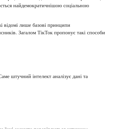
жається найдемократичнішою соціальною
жі відомі лише базові принципи
исників. Загалом ТікТок пропонує такі способи
Саме штучний інтелект аналізує дані та