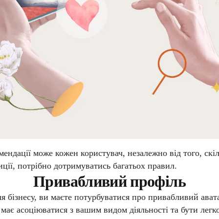
ендації може кожен користувач, незалежно від того, скіл
иції, потрібно дотримуватись багатьох правил.
Привабливий профіль
 бізнесу, ви маєте потурбуватися про привабливий аватар
 має асоціюватися з вашим видом діяльності та бути лег