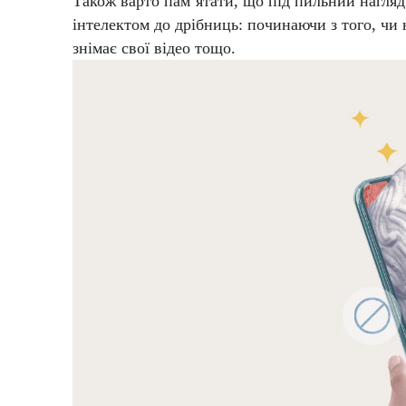
Також варто пам’ятати, що під пильний нагляд
інтелектом до дрібниць: починаючи з того, чи 
знімає свої відео тощо.