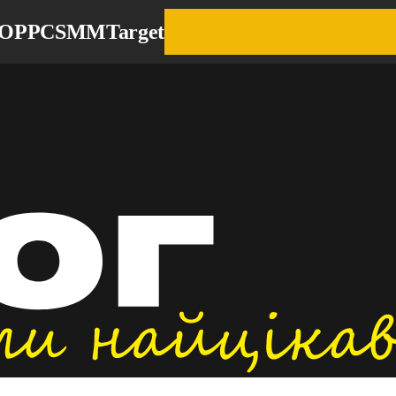
EO
PPC
SMM
Target