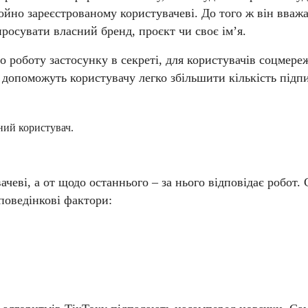
щойно зареєстрованому користувачеві. До того ж він вва
осувати власний бренд, проєкт чи своє ім’я.
роботу застосунку в секреті, для користувачів соцмере
я допоможуть користувачу легко збільшити кількість підп
аний користувач.
чеві, а от щодо останнього – за нього відповідає робот. 
 поведінкові фактори: