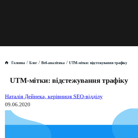
/
/
/
Головна
Блог
Веб-аналітика
UTM-мітки: відстежування трафіку
UTM-мітки: відстежування трафіку
Наталія Дейнека, керівниця SEO-відділу
09.06.2020