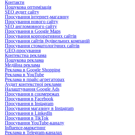
Контакти
Пошукова оптимізація
SEO аудит сайту
Просування інтернет-магазину
Просування нового сайту
SEO англомовного сайту
Просування в Google Maps
Просування корпоративних сайтів
Просування сайтів будівельних компаній
Просування стоматологічних сайтів
GEO-просування
Контекстна реклама
Пошукова реклама
Медійна реклама
Реклама в Google Shopping
Реклама в YouTube
Реклама в прайс-агрегаторах
Аудит контекстної реклами
Налаштування Google Ads
Просування в соцмережах
Просування в Facebook
Просування в Instagram
Просування магазину в Instagram
Просування в LinkedIn
Просування в TikTok
Просування YouTube-каналу
Influence-маркетинг
Реклама в Telegram-каналах