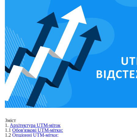
Зміст
1.
Архітектура UTM-міток
1.1
Обов'язкові UTM-мітки:
1.2
Опціонні UTM-мітки: