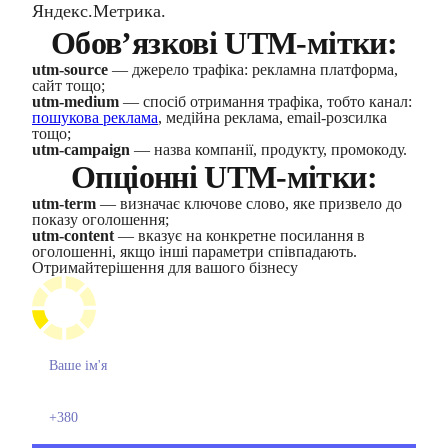
Яндекс.Метрика.
Обов’язкові UTM-мітки:
utm-source
— джерело трафіка: рекламна платформа,
сайт тощо;
utm-medium
— спосіб отримання трафіка, тобто канал:
пошукова реклама
, медійна реклама, email-розсилка
тощо;
utm-campaign
— назва компанії, продукту, промокоду.
Опціонні UTM-мітки:
utm-term
— визначає ключове слово, яке призвело до
показу оголошення;
utm-content
— вказує на конкретне посилання в
оголошенні, якщо інші параметри співпадають.
Отримайте
рішення для вашого бізнесу