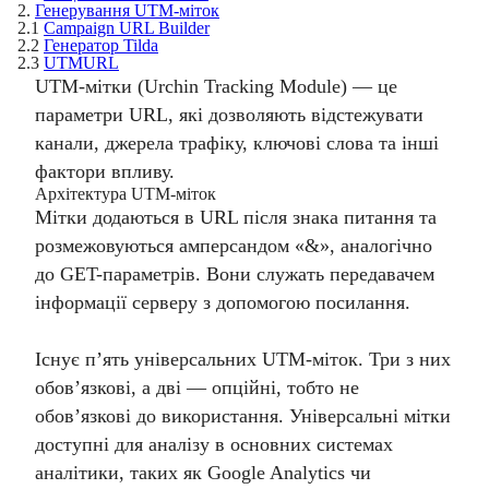
2.
Генерування UTM-міток
2.1
Campaign URL Builder
2.2
Генератор Tilda
2.3
UTMURL
UTM-мітки (Urchin Tracking Module) — це
параметри URL, які дозволяють відстежувати
канали, джерела трафіку, ключові слова та інші
фактори впливу.
Архітектура UTM-міток
Мітки додаються в URL після знака питання та
розмежовуються амперсандом «&», аналогічно
до GET-параметрів. Вони служать передавачем
інформації серверу з допомогою посилання.
Існує п’ять універсальних UTM-міток. Три з них
обов’язкові, а дві — опційні, тобто не
обов’язкові до використання. Універсальні мітки
доступні для аналізу в основних системах
аналітики, таких як Google Analytics чи