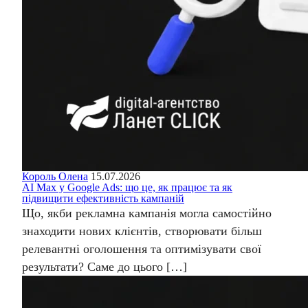
Король Олена
15.07.2026
AI Max у Google Ads: що це, як працює та як
підвищити ефективність кампаній
Що, якби рекламна кампанія могла самостійно
знаходити нових клієнтів, створювати більш
релевантні оголошення та оптимізувати свої
результати? Саме до цього […]