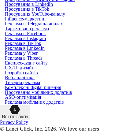
Просування в LinkedIn
Просування в TikTok
Просування YouTube-каналу
Influence-маркетинг
Реклама в Telegram-каналах
Таргетована реклама
Реклама в Facebook
Реклама в Instagram
Реклама в ТікТок
Реклама в LinkedIn
Реклама у Viber
Реклама в Threads
Експрес-аудит сайту
UX/UI дизайн
Розробка сайтів
Веб-аналітика
Тизерна реклама
Комплексні digital-рішення
Просування мобільних додатків
ASO-оптимізація
Реклама мобільних додатків
Всі послуги
Privacy Policy
© Lanet Click, Inc. 2026. We love our users!