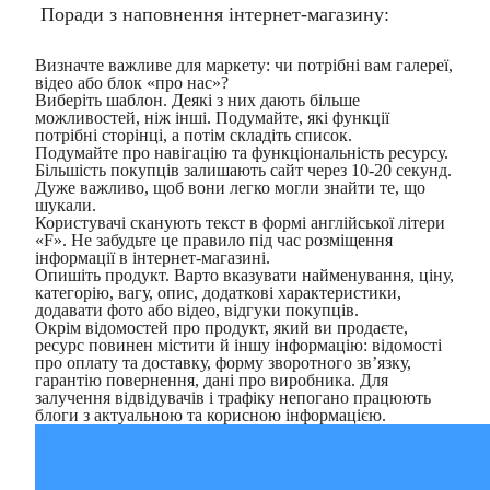
Поради з наповнення інтернет-магазину:
Визначте важливе для маркету: чи потрібні вам галереї,
відео або блок «про нас»?
Виберіть шаблон. Деякі з них дають більше
можливостей, ніж інші. Подумайте, які функції
потрібні сторінці, а потім складіть список.
Подумайте про навігацію та функціональність ресурсу.
Більшість покупців залишають сайт через 10-20 секунд.
Дуже важливо, щоб вони легко могли знайти те, що
шукали.
Користувачі сканують текст в формі англійської літери
«F». Не забудьте це правило під час розміщення
інформації в інтернет-магазині.
Опишіть продукт. Варто вказувати найменування, ціну,
категорію, вагу, опис, додаткові характеристики,
додавати фото або відео, відгуки покупців.
Окрім відомостей про продукт, який ви продаєте,
ресурс повинен містити й іншу інформацію: відомості
про оплату та доставку, форму зворотного зв’язку,
гарантію повернення, дані про виробника. Для
залучення відвідувачів і трафіку непогано працюють
блоги з актуальною та корисною інформацією.