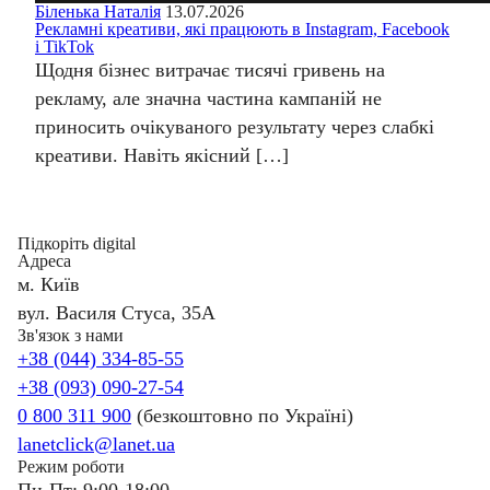
Біленька Наталія
13.07.2026
Рекламні креативи, які працюють в Instagram, Facebook
і TikTok
Щодня бізнес витрачає тисячі гривень на
рекламу, але значна частина кампаній не
приносить очікуваного результату через слабкі
креативи. Навіть якісний […]
Підкоріть digital
Адреса
м. Київ
вул. Василя Стуса, 35А
Зв'язок з нами
+38 (044) 334-85-55
+38 (093) 090-27-54
0 800 311 900
(безкоштовно по Україні)
lanetclick@lanet.ua
Режим роботи