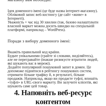
Ідея доменного імені (це буде назва інтернет-магазину).
Обліковий запис веб-хостингу (де сайт «живе» в
Інтернеті).
Уважність + час від 30 хвилин (так, базово налаштувати
власний маркет можна досить швидко на спеціальній
платформі, наприклад – WordPress).
Поради з вибору доменного імені:
Вкажіть правильний код країни.
Будьте унікальними (грайте зі словами, виділяйтесь),
але не перегравайте (інакше ризикуєте втратити людей,
які шукають вас в мережі).
Додайте популярний пошуковий запит в домен. Це
допоможе піднятися в рейтингу пошукових систем,
отримати більше трафіку й, в результаті, більше
продажів. Наприклад, якщо ви продаєте туфлі, впишіть
«туфлі» в URL-свого маркету. Ви залучите клієнтів, які
шукають саме цей товар.
4. Наповніть веб-ресурс
контентом