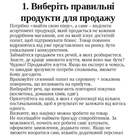
1. Виберіть правильні
продукти для продажу
Потрібно «знайти свою нішу», а саме – виділити
асортимент продукції, який продається не кожним
роздрібним магазинів, але на який існує достатній
попит, щоб підтримувати бізнес. Товар повинен
відрізнятись від уже представлених на ринку, бути
унікальним і конкурентним.
Займайтеся продажем тих речей, в яких розбираєтеся.
Знаєте, де краще замовити взуття, яким воно має бути?
Чудово! Продавайте взуття. Якщо ви експерт в чомусь,
то швидше зрозумієте потреби споживача, зможете
йому догодити.
Враховуйте сезонний попит на сировину + показник
повернень, що впливають на прибуток.
Вибирайте речі, що вимагають повторної покупки
(косметика, домашня хімія, одяг).
Орієнтуйтесь на ніші, в яких є пропозиції від кількох
постачальників, щоб в результаті не залежати від когось
одного.
Визначте, яку націнку можна зробити на товар.
Не поспішайте наймати бригаду співробітників. За
можливості, почніть все робити самі: купувати,
оформляти замовлення, додавати опис. Якщо не
зможете впоратися самі, візьміть додатковий персонал