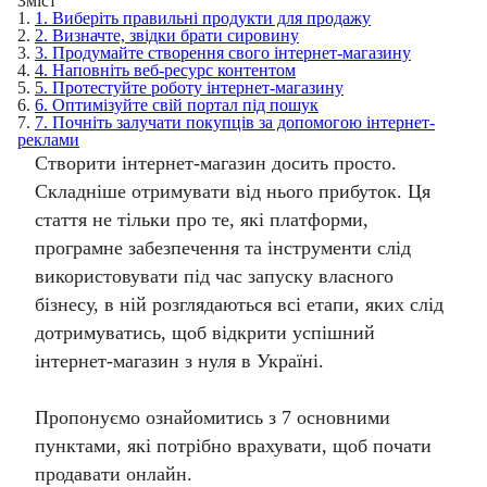
Зміст
1.
1. Виберіть правильні продукти для продажу
2.
2. Визначте, звідки брати сировину
3.
3. Продумайте створення свого інтернет-магазину
4.
4. Наповніть веб-ресурс контентом
5.
5. Протестуйте роботу інтернет-магазину
6.
6. Оптимізуйте свій портал під пошук
7.
7. Почніть залучати покупців за допомогою інтернет-
реклами
Створити інтернет-магазин досить просто.
Складніше отримувати від нього прибуток. Ця
стаття не тільки про те, які платформи,
програмне забезпечення та інструменти слід
використовувати під час запуску власного
бізнесу, в ній розглядаються всі етапи, яких слід
дотримуватись, щоб відкрити успішний
інтернет-магазин з нуля в Україні.
Пропонуємо ознайомитись з 7 основними
пунктами, які потрібно врахувати, щоб почати
продавати онлайн.