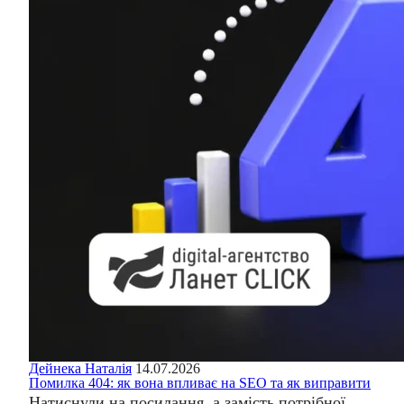
Дейнека Наталія
14.07.2026
Помилка 404: як вона впливає на SEO та як виправити
Натиснули на посилання, а замість потрібної