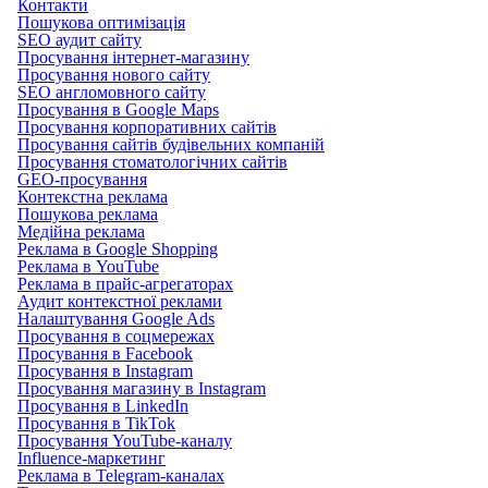
Контакти
Пошукова оптимізація
SEO аудит сайту
Просування інтернет-магазину
Просування нового сайту
SEO англомовного сайту
Просування в Google Maps
Просування корпоративних сайтів
Просування сайтів будівельних компаній
Просування стоматологічних сайтів
GEO-просування
Контекстна реклама
Пошукова реклама
Медійна реклама
Реклама в Google Shopping
Реклама в YouTube
Реклама в прайс-агрегаторах
Аудит контекстної реклами
Налаштування Google Ads
Просування в соцмережах
Просування в Facebook
Просування в Instagram
Просування магазину в Instagram
Просування в LinkedIn
Просування в TikTok
Просування YouTube-каналу
Influence-маркетинг
Реклама в Telegram-каналах