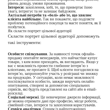
рівень доходу, умови проживання.
Інтереси:
захоплення, хобі, те, що привертає їхню
увагу, інтригує та не залишає байдужим.
Актуальні потреби та «болі» або те, що хвилює
клієнта найбільше.
Так ви покажете, що поділяєте
проблему потенційного покупця та маєте поняття, як її
позбутися.
Як скласти портрет цільової аудиторії
Скласти портрет цільової аудиторії допоможуть
такі інструменти:
Особисте спілкування
. За наявності точок офлайн-
продажу опитайте менеджерів, хто найчастіше купує
товари, з ким вони приходять, як виглядають. Якщо у
вас є можливість провести глибинне інтерв’ю з
клієнтами, не проґавте її. Щоб клієнти погодилися на
інтерв’ю, запропонуйте участь у розіграші чи знижку
на продукцію. У ситуаціях, коли немає можливості
поспілкуватися особисто, завжди виручать онлайн-
опитування, створені за допомогою спеціальних
сервісів, які будуть представлені на сайті або в email-
розсилці.
Соціальні мережі
. Це невичерпне джерело інформації,
де можна отримати дані про професію, місце роботи,
сімейний стан, інтереси та захоплення користувачів.
Сервіси аналітики
. Одним із найпотужніших