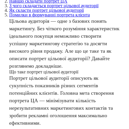
2.
Навіщо складати портрет ЦА
3.
З чого складається портрет цільової аудиторії
4.
Як скласти портрет цільової аудиторії
5.
Помилки в формуванні портрета клієнта
Цільова аудиторія — одне з базових понять
маркетингу. Без чіткого розуміння характеристик
ідеального покупця неможливо створити
успішну маркетингову стратегію та досягти
високого рівня продажу. Але що це таке та
як
описати портрет цільової аудиторії
? Давайте
розглянемо докладніше.
Що таке портрет цільової аудиторії
Портрет цільової аудиторії
описують як
сукупність показників різних сегментів
потенційних клієнтів. Головна мета створення
портрета ЦА — мінімізувати кількість
нерезультативних маркетингових контактів та
зробити рекламні оголошення максимально
ефективними.