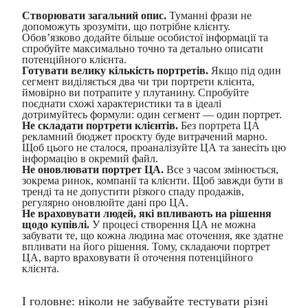
Створювати загальний опис.
Туманні фрази не
допоможуть зрозуміти, що потрібне клієнту.
Обов’язково додайте більше особистої інформації та
спробуйте максимально точно та детально описати
потенційного клієнта.
Готувати велику кількість портретів.
Якщо під один
сегмент виділяється два чи три портрети клієнта,
ймовірно ви потрапите у плутанину. Спробуйте
поєднати схожі характеристики та в ідеалі
дотримуйтесь формули: один сегмент — один портрет.
Не складати портрети клієнтів.
Без портрета ЦА
рекламний бюджет проєкту буде витрачений марно.
Щоб цього не сталося, проаналізуйте ЦА та занесіть цю
інформацію в окремий файл.
Не оновлювати портрет ЦА.
Все з часом змінюється,
зокрема ринок, компанії та клієнти. Щоб завжди бути в
тренді та не допустити різкого спаду продажів,
регулярно оновлюйте дані про ЦА.
Не враховувати людей, які впливають на рішення
щодо купівлі.
У процесі створення ЦА не можна
забувати те, що кожна людина має оточення, яке здатне
впливати на його рішення. Тому, складаючи портрет
ЦА, варто враховувати й оточення потенційного
клієнта.
І головне: ніколи не забувайте тестувати різні