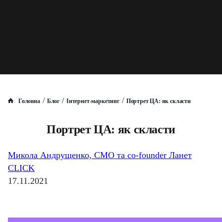
/
/
/
Головна
Блог
Інтернет-маркетинг
Портрет ЦА: як скласти
Портрет ЦА: як скласти
Микола Андрущенко, CMO та co-founder Ланет
CLICK
17.11.2021