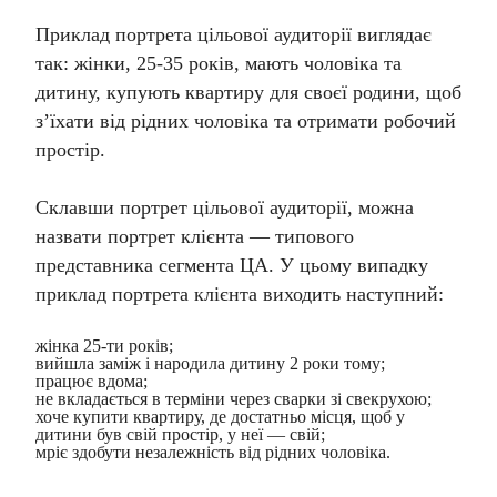
Приклад портрета цільової аудиторії
виглядає
так: жінки, 25-35 років, мають чоловіка та
дитину, купують квартиру для своєї родини, щоб
з’їхати від рідних чоловіка та отримати робочий
простір.
Склавши портрет цільової аудиторії, можна
назвати портрет клієнта — типового
представника сегмента ЦА. У цьому випадку
приклад портрета клієнта
виходить наступний:
жінка 25-ти років;
вийшла заміж і народила дитину 2 роки тому;
працює вдома;
не вкладається в терміни через сварки зі свекрухою;
хоче купити квартиру, де достатньо місця, щоб у
дитини був свій простір, у неї — свій;
мріє здобути незалежність від рідних чоловіка.