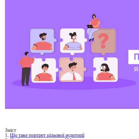
Зміст
1.
Що таке портрет цільової аудиторії