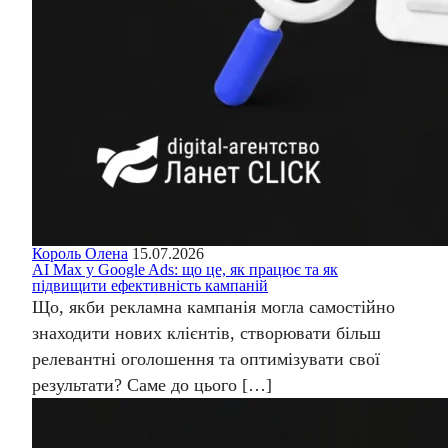
Король Олена
15.07.2026
AI Max у Google Ads: що це, як працює та як
підвищити ефективність кампаній
Що, якби рекламна кампанія могла самостійно
знаходити нових клієнтів, створювати більш
релевантні оголошення та оптимізувати свої
результати? Саме до цього […]