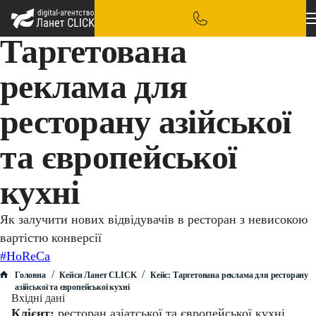
Таргетована
реклама для
ресторану азійської
та європейської
кухні
Як залучити нових відвідувачів в ресторан з невисокою
вартістю конверсії
#HoReCa
/
/
Головна
Кейси Ланет CLICK
Кейс: Таргетована реклама для ресторану
азійської та європейської кухні
Вхідні дані
Клієнт:
ресторан азіатської та європейської кухні.