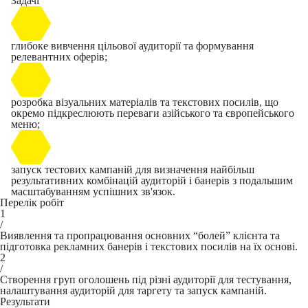
Задачі
глибоке вивчення цільової аудиторії та формування
релевантних оферів;
розробка візуальних матеріалів та текстових посилів, що
окремо підкреслюють переваги азійського та європейського
меню;
запуск тестових кампаній для визначення найбільш
результативних комбінацій аудиторій і банерів з подальшим
масштабуванням успішних зв'язок.
Перелік робіт
1
/
Виявлення та пропрацювання основних “болей” клієнта та
підготовка рекламних банерів і текстових посилів на їх основі.
2
/
Створення груп оголошень під різні аудиторії для тестування,
налаштування аудиторій для таргету та запуск кампаній.
Результати