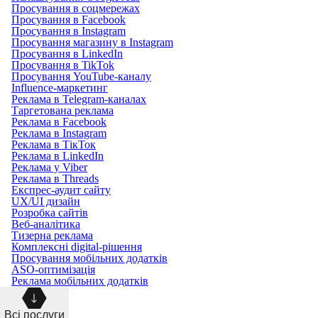
Просування в соцмережах
Просування в Facebook
Просування в Instagram
Просування магазину в Instagram
Просування в LinkedIn
Просування в TikTok
Просування YouTube-каналу
Influence-маркетинг
Реклама в Telegram-каналах
Таргетована реклама
Реклама в Facebook
Реклама в Instagram
Реклама в ТікТок
Реклама в LinkedIn
Реклама у Viber
Реклама в Threads
Експрес-аудит сайту
UX/UI дизайн
Розробка сайтів
Веб-аналітика
Тизерна реклама
Комплексні digital-рішення
Просування мобільних додатків
ASO-оптимізація
Реклама мобільних додатків
Всі послуги