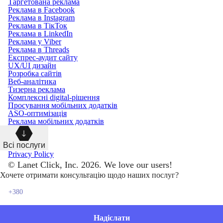
Таргетована реклама
Реклама в Facebook
Реклама в Instagram
Реклама в ТікТок
Реклама в LinkedIn
Реклама у Viber
Реклама в Threads
Експрес-аудит сайту
UX/UI дизайн
Розробка сайтів
Веб-аналітика
Тизерна реклама
Комплексні digital-рішення
Просування мобільних додатків
ASO-оптимізація
Реклама мобільних додатків
Всі послуги
Privacy Policy
© Lanet Click, Inc. 2026. We love our users!
Хочете отримати консультацію щодо наших послуг?
Надіслати