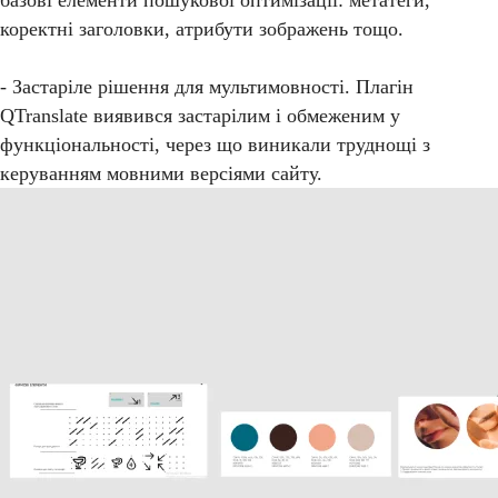
базові елементи пошукової оптимізації: метатеги,
коректні заголовки, атрибути зображень тощо.
- Застаріле рішення для мультимовності. Плагін
QTranslate виявився застарілим і обмеженим у
функціональності, через що виникали труднощі з
керуванням мовними версіями сайту.