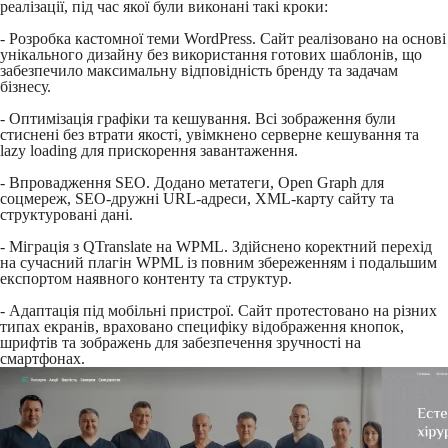
реалізації, під час якої були виконані такі кроки:
- Розробка кастомної теми WordPress. Сайт реалізовано на основі
унікального дизайну без використання готових шаблонів, що
забезпечило максимальну відповідність бренду та задачам
бізнесу.
- Оптимізація графіки та кешування. Всі зображення були
стиснені без втрати якості, увімкнено серверне кешування та
lazy loading для прискорення завантаження.
- Впровадження SEO. Додано метатеги, Open Graph для
соцмереж, SEO-дружні URL-адреси, XML-карту сайту та
структуровані дані.
- Міграція з QTranslate на WPML. Здійснено коректний перехід
на сучасний плагін WPML із повним збереженням і подальшим
експортом наявного контенту та структур.
- Адаптація під мобільні пристрої. Сайт протестовано на різних
типах екранів, враховано специфіку відображення кнопок,
шрифтів та зображень для забезпечення зручності на
смартфонах.