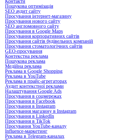
Контакти
Пошукова оптимізація
SEO аудит сайту
Просування інтернет-магазину
Просування нового сайту
SEO англомовного сайту
Просування в Google Maps
Просування корпоративних сайтів
Просування сайтів будівельних компаній
Просування стоматологічних сайтів
GEO-просування
Контекстна реклама
Пошукова реклама
Медійна реклама
Реклама в Google Shopping
Реклама в YouTube
Реклама в прайс-агрегаторах
Аудит контекстної реклами
Налаштування Google Ads
Просування в соцмережах
Просування в Facebook
Просування в Instagram
Просування магазину в Instagram
Просування в LinkedIn
Просування в TikTok
Просування YouTube-каналу
Influence-маркетинг
Реклама в Telegram-каналах