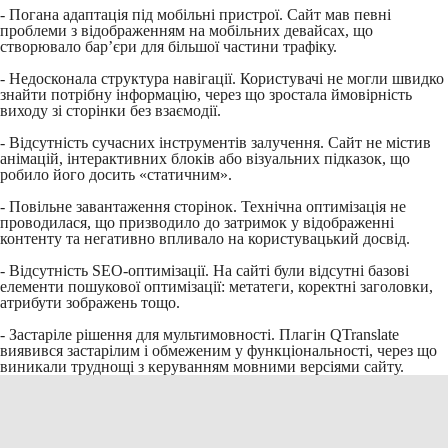
- Погана адаптація під мобільні пристрої. Сайт мав певні
проблеми з відображенням на мобільних девайсах, що
створювало бар’єри для більшої частини трафіку.
- Недосконала структура навігації. Користувачі не могли швидко
знайти потрібну інформацію, через що зростала ймовірність
виходу зі сторінки без взаємодії.
- Відсутність сучасних інструментів залучення. Сайт не містив
анімацій, інтерактивних блоків або візуальних підказок, що
робило його досить «статичним».
- Повільне завантаження сторінок. Технічна оптимізація не
проводилася, що призводило до затримок у відображенні
контенту та негативно впливало на користувацький досвід.
- Відсутність SEO-оптимізації. На сайті були відсутні базові
елементи пошукової оптимізації: метатеги, коректні заголовки,
атрибути зображень тощо.
- Застаріле рішення для мультимовності. Плагін QTranslate
виявився застарілим і обмеженим у функціональності, через що
виникали труднощі з керуванням мовними версіями сайту.