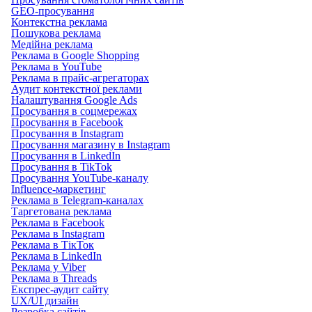
GEO-просування
Контекстна реклама
Пошукова реклама
Медійна реклама
Реклама в Google Shopping
Реклама в YouTube
Реклама в прайс-агрегаторах
Аудит контекстної реклами
Налаштування Google Ads
Просування в соцмережах
Просування в Facebook
Просування в Instagram
Просування магазину в Instagram
Просування в LinkedIn
Просування в TikTok
Просування YouTube-каналу
Influence-маркетинг
Реклама в Telegram-каналах
Таргетована реклама
Реклама в Facebook
Реклама в Instagram
Реклама в ТікТок
Реклама в LinkedIn
Реклама у Viber
Реклама в Threads
Експрес-аудит сайту
UX/UI дизайн
Розробка сайтів