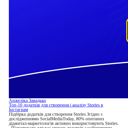
Анжеліка Завадько
Топ-10 додатків для створення і аналізу Stories в
Інстаграм
Підбірка додатків для створення Stories Згідно з
дослідженнями SocialMediaToday, 80% опитаних
діджитал-маркетологів активно використовують Stories.
Підготували для вас список додатків з найширшим