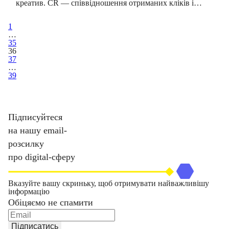
креатив. CR — співвідношення отриманих кліків і…
1
…
35
36
37
…
39
Підписуйтеся
на нашу email-
розсилку
про digital-сферу
Вказуйте вашу скриньку, щоб отримувати найважливішу
інформацію
Обіцяємо не спамити
Підписатись