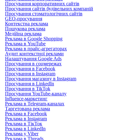
Просування корпоративних сайтів
Просування сайтів будівельних компаній
Просування стоматологічних сайтів
GEO-просування
Контекстна реклама
Пошукова реклама
Медійна реклама
Реклама в Google Shopping
Реклама в YouTube
Реклама в прайс-агрегаторах
Аудит контекстної реклами
Налаштування Google Ads
Просування в соцмережах
Просування в Facebook
Просування в Instagram
Просування магазину в Instagram
Просування в LinkedIn
Просування в TikTok
Просування YouTube-каналу
Influence-маркетинг
Реклама в Telegram-каналах
Таргетована реклама
Реклама в Facebook
Реклама в Instagram
Реклама в ТікТок
Реклама в LinkedIn
Реклама у Viber
Реклама в Threads