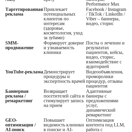
Performance Max
Таргетированная
Привлекает
Facebook / Instagram
реклама
потенциальных
/ TikTok / LinkedIn /
клиентов по
Viber – баннеры,
интересам
видео, сторис
(здоровье,
косметология, уход
за зубами)
SMM-
Формирует доверие
Посты о лечении и
продвижение
и узнаваемость
результатах
клиники
пациентов, кейсы,
видео, сторис,
взаимодействие с
аудиторией
YouTube-реклама
Демонстрирует
Видеообъявления,
процедуры и
проморолики
экспертность врачей
процедур, отзывы
пациентов
Баннерная
Возвращает
Адаптивные
реклама /
посетителей сайта и
баннеры с
ремаркетинг
стимулирует запись
предложениями
на прием
услуг,
динамический
ремаркетинг
GEO-
Повышает
Оптимизация
оптимизация /
видимость клиники
контента под LLM,
AI-поиск
в поиске и AI-
работа с