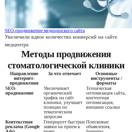
SEO-продвижение медицинского сайта
Увеличили вдвое количество конверсий на сайте
медцентра
Методы продвижения
стоматологической клиники
Направление
За что отвечает
Основные
интернет-
инструменты /
продвижения
форматы
SEO-
Увеличивает
Техническая
продвижение
органический
оптимизация сайта,
трафик на сайт
контентная
клиники, улучшает
оптимизация,
позиции по
внешние ссылки
тематическим
запросам
Контекстная
Генерирует быстрые
Поисковые
реклама (Google
заявки на прием к
объявления,
Ads)
врачу
баннеры,