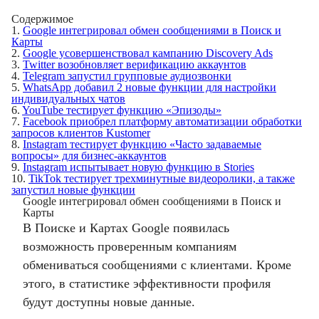
Содержимое
1.
Google интегрировал обмен сообщениями в Поиск и
Карты
2.
Google усовершенствовал кампанию Discovery Ads
3.
Twitter возобновляет верификацию аккаунтов
4.
Telegram запустил групповые аудиозвонки
5.
WhatsApp добавил 2 новые функции для настройки
индивидуальных чатов
6.
YouTube тестирует функцию «Эпизоды»
7.
Facebook приобрел платформу автоматизации обработки
запросов клиентов Kustomer
8.
Instagram тестирует функцию «Часто задаваемые
вопросы» для бизнес-аккаунтов
9.
Instagram испытывает новую функцию в Stories
10.
TikTok тестирует трехминутные видеоролики, а также
запустил новые функции
Google интегрировал обмен сообщениями в Поиск и
Карты
В Поиске и Картах Google появилась
возможность проверенным компаниям
обмениваться сообщениями с клиентами. Кроме
этого, в статистике эффективности профиля
будут доступны новые данные.