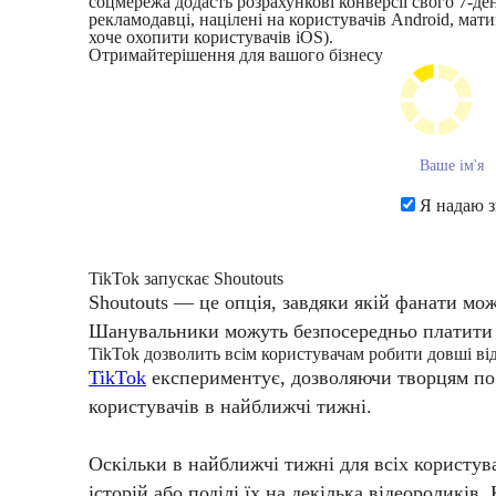
соцмережа додасть розрахункові конверсії свого 7-де
рекламодавці, націлені на користувачів Android, мат
хоче охопити користувачів iOS).
Отримайте
рішення для вашого бізнесу
Я надаю з
TikTok запускає Shoutouts
Shoutouts — це опція, завдяки якій фанати мо
Шанувальники можуть безпосередньо платити в
TikTok дозволить всім користувачам робити довші ві
TikTok
експериментує, дозволяючи творцям по в
користувачів в найближчі тижні.
Оскільки в найближчі тижні для всіх користув
історій або поділі їх на декілька відеороликів