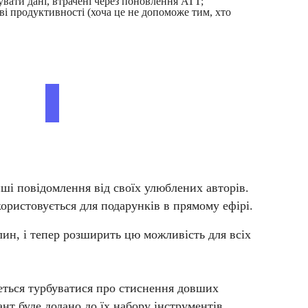
увати дані, втрачені через поновлення ATT;
ві продуктивності (хоча це не допоможе тим, хто
нші повідомлення від своїх улюблених авторів.
ристовується для подарунків в прямому ефірі.
ин, і тепер розширить цю можливість для всіх
деться турбуватися про стиснення довших
ант буде додано до їх набору інструментів.