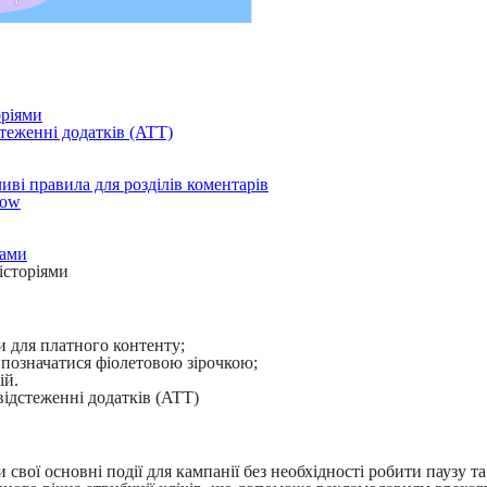
оріями
стеженні додатків (ATT)
ві правила для розділів коментарів
low
тами
історіями
и для платного контенту;
ь позначатися фіолетовою зірочкою;
ій.
відстеженні додатків (ATT)
вої основні події для кампанії без необхідності робити паузу та