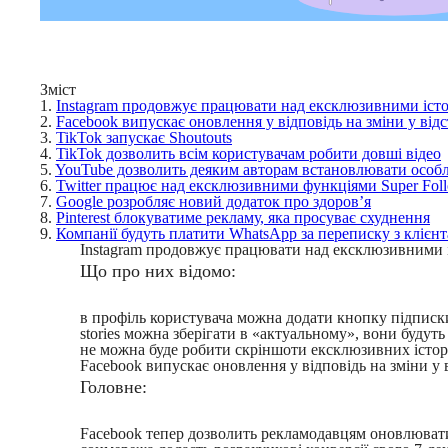
Зміст
1.
Instagram продовжує працювати над ексклюзивними іст
2.
Facebook випускає оновлення у відповідь на зміни у від
3.
TikTok запускає Shoutouts
4.
TikTok дозволить всім користувачам робити довші відео
5.
YouTube дозволить деяким авторам встановлювати особли
6.
Twitter працює над ексклюзивними функціями Super Fol
7.
Google розробляє новий додаток про здоров’я
8.
Pinterest блокуватиме рекламу, яка просуває схуднення
9.
Компанії будуть платити WhatsApp за переписку з клієн
Instagram продовжує працювати над ексклюзивними 
Що про них відомо:
в профіль користувача можна додати кнопку підписк
stories можна зберігати в «актуальному», вони будут
не можна буде робити скріншоти ексклюзивних істор
Facebook випускає оновлення у відповідь на зміни у 
Головне:
Facebook тепер дозволить рекламодавцям оновлювати с