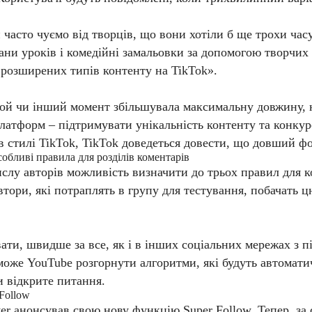
асто чуємо від творців, що вони хотіли б ще трохи часу
лани уроків і комедійні замальовки за допомогою творчих 
 розширених типів контенту на TikTok».
ой чи інший момент збільшувала максимальну довжину, н
платформ – підтримувати унікальність контенту та конку
 в стилі TikTok, TikTok доведеться довести, що довший 
бливі правила для розділів коментарів
слу авторів можливість визначити до трьох правил для 
тори, які потраплять в групу для тестування, побачать ц
ти, швидше за все, як і в інших соціальних мережах з пі
може YouTube розгорнути алгоритми, які будуть автомати
и відкрите питання.
Follow
itter анонсував свою нову функцію Super Follow. Тепер, 