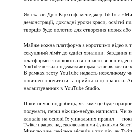
Як сказав Дрю Кірхгоф, менеджер TikTok: «Ми ч
демонстрації, докладні уроки краси, освітні п
творців буде полотно для створення нових або
Майже кожна платформа з короткими відео в т
секундний ліміт до однієї хвилини. Завдання 
платформи створюють свої власні версії відео
YouTube дозволить деяким авторам встановлювати осо
В рамках тесту YouTube надасть невеликому чи
повинен прочитати та прийняти ці правила. Ав
налаштуваннях в YouTube Studio.
Поки немає подробиць, як саме це буде працюва
подумати, перш ніж що-небудь написати. Чи з
каналів на основі їх унікальних правил — пок
Twitter працює над ексклюзивними функціями Super 
Минуло вже декілька місяців з тих пір, як Tw