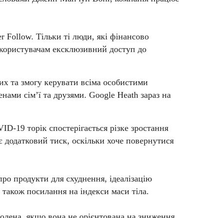
 Follow. Тільки ті люди, які фінансово
ь користувачам ексклюзивний доступ до
их та змогу керувати всіма особистими
нами сім’ї та друзями. Google Heath зараз на
ID-19 торік спостерігається різке зростання
ає додатковий тиск, оскільки хоче повернутися
про продукти для схуднення, ідеалізацію
 також посилання на індекси маси тіла.
волена, якщо вона не орієнтована на зниження