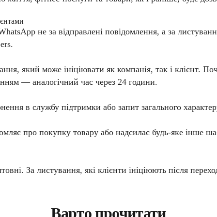
ієнтами
WhatsApp не за відправлені повідомлення, а за листуванн
ers.
ання, який може ініціювати як компанія, так і клієнт. П
енням — аналогічний час через 24 години.
рнення в службу підтримки або запит загального характер
омляє про покупку товару або надсилає будь-яке інше ш
овні. За листування, які клієнти ініціюють після перехо
Варто прочитати