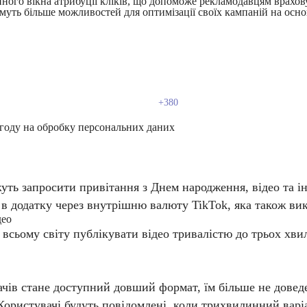
нного вікна атрибуції кліків, що допоможе рекламодавцям врахов
имуть більше можливостей для оптимізації своїх кампаній на осно
году на обробку персональних даних
жуть запросити привітання з Днем народження, відео та і
 додатку через внутрішню валюту TikTok, яка також вико
део
сьому світу публікувати відео тривалістю до трьох хвил
ачів стане доступний довший формат, їм більше не дове
. Користувачі будуть повідомлені, коли трихвилинний варі