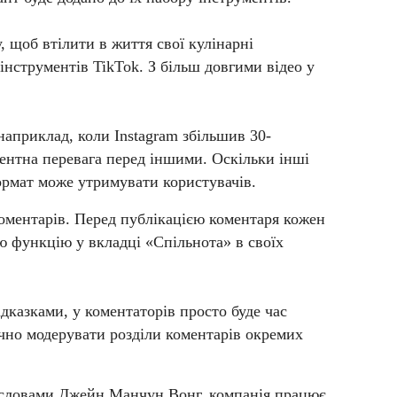
, щоб втілити в життя свої кулінарні
інструментів TikTok. З більш довгими відео у
априклад, коли Instagram збільшив 30-
рентна перевага перед іншими. Оскільки інші
формат може утримувати користувачів.
коментарів. Перед публікацією коментаря кожен
ю функцію у вкладці «Спільнота» в своїх
дказками, у коментаторів просто буде час
чно модерувати розділи коментарів окремих
за словами Джейн Манчун Вонг, компанія працює