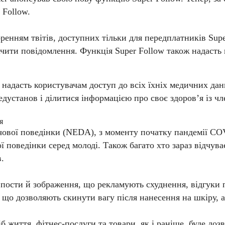
 Follow.
енням твітів, доступних тільки для передплатників Super
ачити повідомлення. Функція Super Follow також надаст
 надасть користувачам доступ до всіх їхніх медичних дан
станов і ділитися інформацією про своє здоров’я із чле
я
рчової поведінки (NEDA), з моменту початку пандемії COV
ї поведінки серед молоді. Також багато хто зараз відчув
.
 пости й зображення, що рекламують схуднення, відгуки 
, що дозволяють скинути вагу після нанесення на шкіру, а
 життя, фітнес-послуги та товари, як і раніше, буде доз