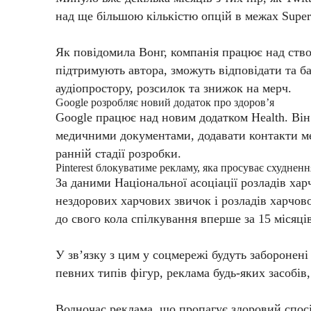
над ще більшою кількістю опцій в межах Super
Як повідомила Вонг, компанія працює над створ
підтримують автора, зможуть відповідати та б
аудіопростору, розсилок та знижок на мерч.
Google розробляє новий додаток про здоров’я
Google працює над новим додатком Health. Він
медичними документами, додавати контакти меду
ранній стадії розробки.
Pinterest блокуватиме рекламу, яка просуває схудненн
За даними Національної асоціації розладів ха
нездорових харчових звичок і розладів харчово
до свого кола спілкування вперше за 15 місяців
У зв’язку з цим у соцмережі будуть заборонені
певних типів фігур, реклама будь-яких засобів
Водночас реклама, що пропагує здоровий спосіб