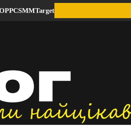
EO
PPC
SMM
Target