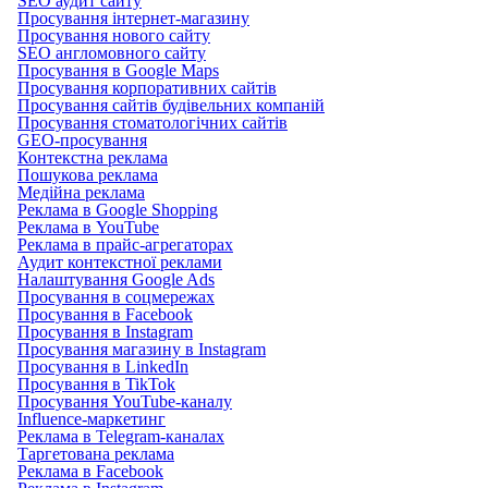
SEO аудит сайту
Просування інтернет-магазину
Просування нового сайту
SEO англомовного сайту
Просування в Google Maps
Просування корпоративних сайтів
Просування сайтів будівельних компаній
Просування стоматологічних сайтів
GEO-просування
Контекстна реклама
Пошукова реклама
Медійна реклама
Реклама в Google Shopping
Реклама в YouTube
Реклама в прайс-агрегаторах
Аудит контекстної реклами
Налаштування Google Ads
Просування в соцмережах
Просування в Facebook
Просування в Instagram
Просування магазину в Instagram
Просування в LinkedIn
Просування в TikTok
Просування YouTube-каналу
Influence-маркетинг
Реклама в Telegram-каналах
Таргетована реклама
Реклама в Facebook