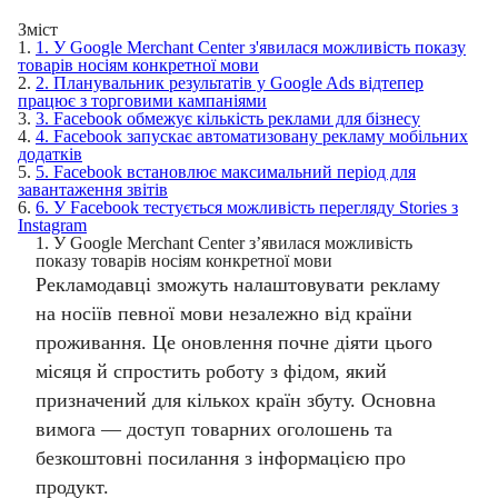
Зміст
1.
1. У Google Merchant Center з'явилася можливість показу
товарів носіям конкретної мови
2.
2. Планувальник результатів у Google Ads відтепер
працює з торговими кампаніями
3.
3. Facebook обмежує кількість реклами для бізнесу
4.
4. Facebook запускає автоматизовану рекламу мобільних
додатків
5.
5. Facebook встановлює максимальний період для
завантаження звітів
6.
6. У Facebook тестується можливість перегляду Stories з
Instagram
1. У Google Merchant Center з’явилася можливість
показу товарів носіям конкретної мови
Рекламодавці зможуть налаштовувати рекламу
на носіїв певної мови незалежно від країни
проживання. Це оновлення почне діяти цього
місяця й спростить роботу з фідом, який
призначений для кількох країн збуту. Основна
вимога — доступ товарних оголошень та
безкоштовні посилання з інформацією про
продукт.