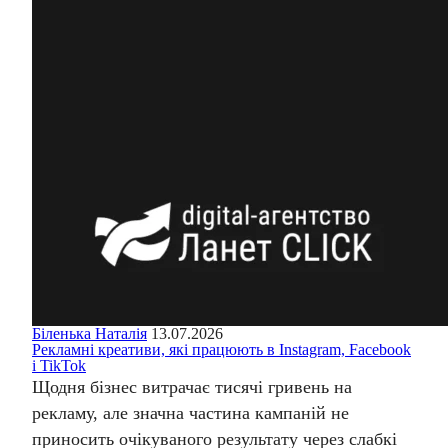
Біленька Наталія
13.07.2026
Рекламні креативи, які працюють в Instagram, Facebook
і TikTok
Щодня бізнес витрачає тисячі гривень на
рекламу, але значна частина кампаній не
приносить очікуваного результату через слабкі