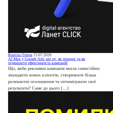
Король Олена
15.07.2026
AI Max у Google Ads: що це, як працює та як
підвищити ефективність кампаній
Що, якби рекламна кампанія могла самостійно
знаходити нових клієнтів, створювати більш
релевантні оголошення та оптимізувати свої
результати? Саме до цього […]