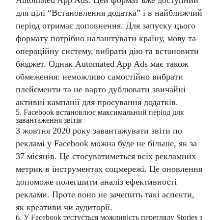
Automated App Ads. Цей формат вже доступний
для цілі “Встановлення додатка” і в найближчий
період отримає доповнення. Для запуску цього
формату потрібно налаштувати країну, мову та
операційну систему, вибрати дію та встановити
бюджет. Однак Automated App Ads має також
обмеження: неможливо самостійно вибрати
плейсменти та не варто дублювати звичайні
активні кампанії для просування додатків.
5. Facebook встановлює максимальний період для
завантаження звітів
З жовтня 2020 року завантажувати звіти по
рекламі у Facebook можна буде не більше, як за
37 місяців. Це стосуватиметься всіх рекламних
метрик в інструментах соцмережі. Це оновлення
допоможе полегшити аналіз ефективності
реклами. Проте воно не зачепить такі аспекти,
як креативи чи аудиторії.
6. У Facebook тестується можливість перегляду Stories з