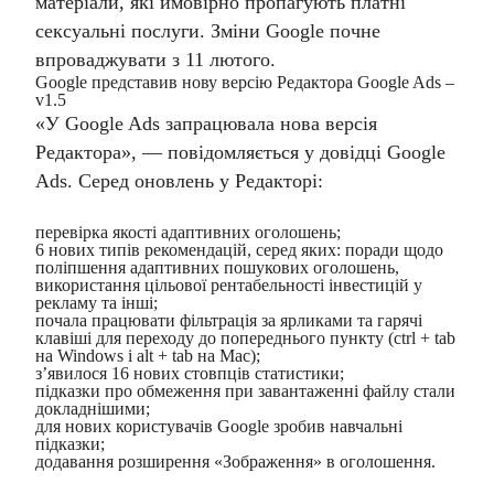
матеріали, які ймовірно пропагують платні
сексуальні послуги. Зміни Google почне
впроваджувати з 11 лютого.
Google представив нову версію Редактора Google Ads –
v1.5
«У Google Ads запрацювала нова версія
Редактора», — повідомляється у довідці Google
Ads. Серед оновлень у Редакторі:
перевірка якості адаптивних оголошень;
6 нових типів рекомендацій, серед яких: поради щодо
поліпшення адаптивних пошукових оголошень,
використання цільової рентабельності інвестицій у
рекламу та інші;
почала працювати фільтрація за ярликами та гарячі
клавіші для переходу до попереднього пункту (ctrl + tab
на Windows і alt + tab на Mac);
з’явилося 16 нових стовпців статистики;
підказки про обмеження при завантаженні файлу стали
докладнішими;
для нових користувачів Google зробив навчальні
підказки;
додавання розширення «Зображення» в оголошення.