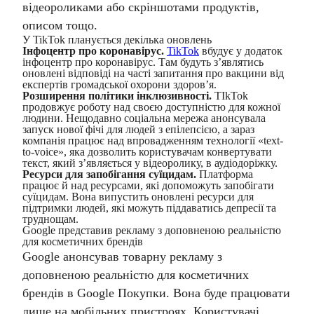
відеороликами або скріншотами продуктів,
описом тощо.
У TikTok планується декілька оновлень
Інфоцентр про коронавірус.
TikTok
вбудує у додаток
інфоцентр про коронавірус. Там будуть з’являтись
оновлені відповіді на часті запитання про вакцини від
експертів громадської охорони здоров’я.
Розширення політики інклюзивності.
TIkTok
продовжує роботу над своєю доступністю для кожної
людини. Нещодавно соціальна мережа анонсувала
запуск нової фічі для людей з епілепсією, а зараз
компанія працює над впровадженням технології «text-
to-voice», яка дозволить користувачам конвертувати
текст, який з’являється у відеоролику, в аудіодоріжку.
Ресурси для запобігання суїцидам.
Платформа
працює й над ресурсами, які допоможуть запобігати
суїцидам. Вона випустить оновлені ресурси для
підтримки людей, які можуть піддаватись депресії та
труднощам.
Google представив рекламу з доповненою реальністю
для косметичних брендів
Google анонсував товарну рекламу з
доповненою реальністю для косметичних
брендів в Google Покупки. Вона буде працювати
лише на мобільних пристроях. Користувачі