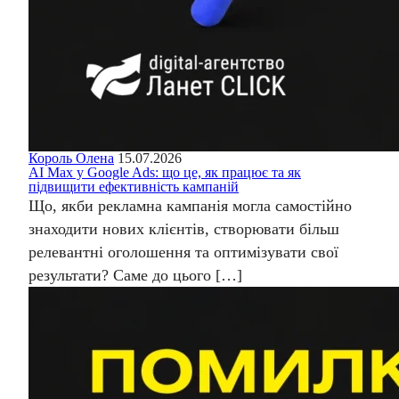
Король Олена
15.07.2026
AI Max у Google Ads: що це, як працює та як
підвищити ефективність кампаній
Що, якби рекламна кампанія могла самостійно
знаходити нових клієнтів, створювати більш
релевантні оголошення та оптимізувати свої
результати? Саме до цього […]