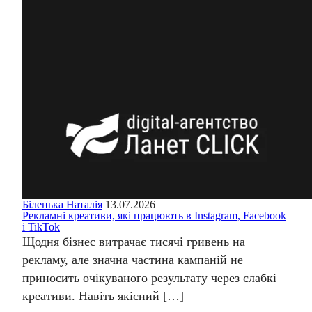
Біленька Наталія
13.07.2026
Рекламні креативи, які працюють в Instagram, Facebook
і TikTok
Щодня бізнес витрачає тисячі гривень на
рекламу, але значна частина кампаній не
приносить очікуваного результату через слабкі
креативи. Навіть якісний […]