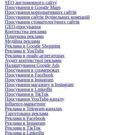
SEO англомовного сайту
Просування в Google Maps
Просування корпоративних сайтів
Просування сайтів будівельних компаній
Просування стоматологічних сайтів
GEO-просування
Контекстна реклама
Пошукова реклама
Медійна реклама
Реклама в Google Shopping
Реклама в YouTube
Реклама в прайс-агрегаторах
Аудит контекстної реклами
Налаштування Google Ads
Просування в соцмережах
Просування в Facebook
Просування в Instagram
Просування магазину в Instagram
Просування в LinkedIn
Просування в TikTok
Просування YouTube-каналу
Influence-маркетинг
Реклама в Telegram-каналах
Таргетована реклама
Реклама в Facebook
Реклама в Instagram
Реклама в ТікТок
Реклама в LinkedIn