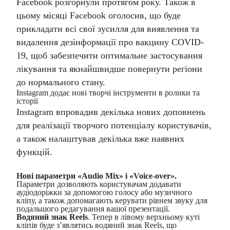
Facebook розгорнули протягом року. Також в
цьому місяці Facebook оголосив, що буде
прикладати всі свої зусилля для виявлення та
видалення дезінформації про вакцину COVID-
19, щоб забезпечити оптимальне застосування
лікування та якнайшвидше повернути регіони
до нормального стану.
Instagram додає нові творчі інструменти в ролики та
історії
Instagram впровадив декілька нових доповнень
для реалізації творчого потенціалу користувачів,
а також налаштував декілька вже наявних
функцій.
Нові параметри «Audio Mix» і «Voice-over».
Параметри дозволяють користувачам додавати
аудіодоріжки за допомогою голосу або музичного
кліпу, а також допомагають керувати рівнем звуку для
подальшого редагування вашої презентації.
Водяний знак Reels
. Тепер в лівому верхньому куті
кліпів буде з’являтись водяний знак Reels, що