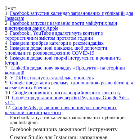
Зміст
1.
Facebook запустив календар запланованих публікацій для
Instagram
2.
Facebook запускає кампанію проти майбутніх змін
відстеження даних Apple
3.
Facebook і YouTube видалятимуть контент з
терористичним змістом протягом години
4.
Instagram прибрав категорії в рекомендаціях
5.
Instagram додає нові підказки, щоб допомогти
уповільнити розповсюдженню COVID-19
6.
Instagram додає нові творчі інструменти в ролики та
історії
7.
LinkedIn додає нову вкладку «Продукти» на сторінки
компаній
8.
У TikTok планується декілька оновлень
9.
Google представив рекламу з доповненою реальністю для
косметичних брендів
10.
Google поповнює список неприйнятного контенту
11.
Google представив нову версію Редактора Google Ads -
v1.5
12.
Google Ads додав нові пояснення для пошукових
кампаній з автостратегією
Facebook запустив календар запланованих публікацій
для Instagram
Facebook розширив можливості інструменту
Creator Studio для Instagram: запрацював