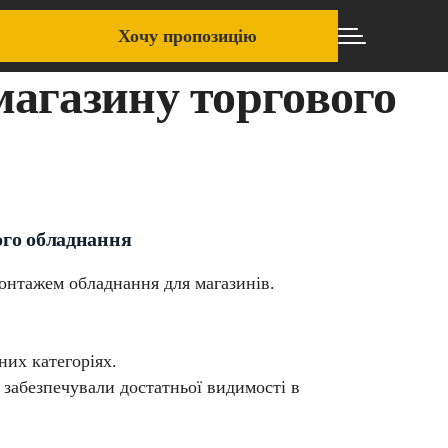
Хочу пропозицію
магазину торгового
ого обладнання
онтажем обладнання для магазинів.
них категоріях.
 забезпечували достатньої видимості в