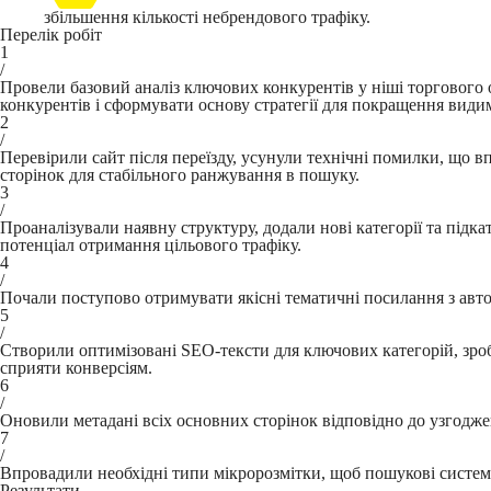
збільшення кількості небрендового трафіку.
Перелік робіт
1
/
Провели базовий аналіз ключових конкурентів у ніші торгового 
конкурентів і сформувати основу стратегії для покращення видим
2
/
Перевірили сайт після переїзду, усунули технічні помилки, що в
сторінок для стабільного ранжування в пошуку.
3
/
Проаналізували наявну структуру, додали нові категорії та під
потенціал отримання цільового трафіку.
4
/
Почали поступово отримувати якісні тематичні посилання з авто
5
/
Створили оптимізовані SEO-тексти для ключових категорій, зро
сприяти конверсіям.
6
/
Оновили метадані всіх основних сторінок відповідно до узгоджен
7
/
Впровадили необхідні типи мікророзмітки, щоб пошукові системи
Результати