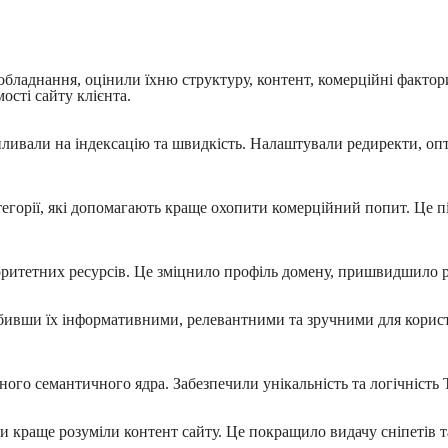
обладнання, оцінили їхню структуру, контент, комерційні фактор
ості сайту клієнта.
пливали на індексацію та швидкість. Налаштували редиректи, опт
категорії, які допомагають краще охопити комерційний попит. Це
ритетних ресурсів. Це зміцнило профіль домену, пришвидшило рі
бивши їх інформативними, релевантними та зручними для корист
ого семантичного ядра. Забезпечили унікальність та логічність T
 краще розуміли контент сайту. Це покращило видачу сніпетів т