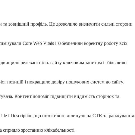
и та зовнішній профіль. Це дозволило визначити сильні сторони
имізували Core Web Vitals і забезпечили коректну роботу всіх
 підвищило релевантність сайту ключовим запитам і збільшило
ст позицій і покращило довіру пошукових систем до сайту.
увача. Контент допоміг підвищити видимість сторінок та
itle і Description, що позитивно вплинуло на CTR та ранжування.
а сприяло зростанню клікабельності.