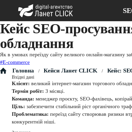
S
Кейс SEO-просування
обладнання
Як в умовах переїзду сайту великого онлайн-магазину з
#E-commerce
Головна
Кейси Ланет CLICK
Кейс: SEO
/
/
Вхідні дані
Клієнт:
великий інтернет-магазин торгового обладн
Термін робіт:
3 місяці.
Команда:
менеджер проєкту, SEO-фахівець, копірай
Ціль:
забезпечити стабільний ріст органічного траф
Проблематика:
переїзд сайту створював ризики втр
конкурентній ніші.