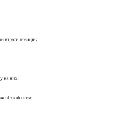
чи втрати позицій;
у на них;
жені з клієнтом;