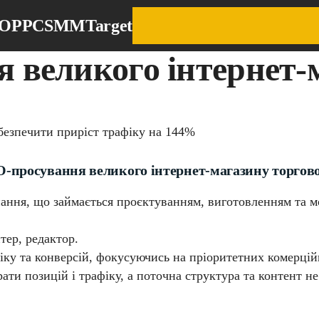
EO
PPC
SMM
Target
 великого інтернет-
абезпечити приріст трафіку на 144%
-просування великого інтернет-магазину торгов
ання, що займається проєктуванням, виготовленням та м
тер, редактор.
іку та конверсій, фокусуючись на пріоритетних комерцій
ати позицій і трафіку, а поточна структура та контент не