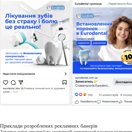
Приклади розроблених рекламних банерів
Завдяки зміні стратегії та системній оптимізації вдалося підвищ