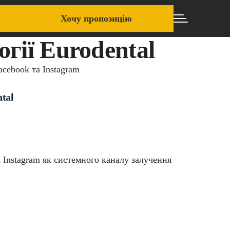
Хочу пропозицію
гії Eurodental
acebook та Instagram
tal
а Instagram як системного каналу залучення