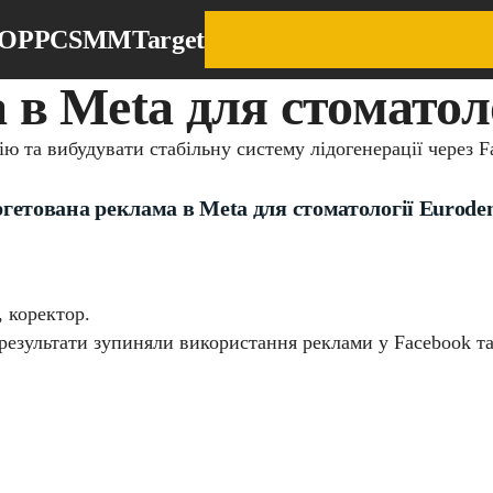
EO
PPC
SMM
Target
в Meta для стоматоло
ю та вибудувати стабільну систему лідогенерації через F
гетована реклама в Meta для стоматології Euroden
 коректор.
і результати зупиняли використання реклами у Facebook т