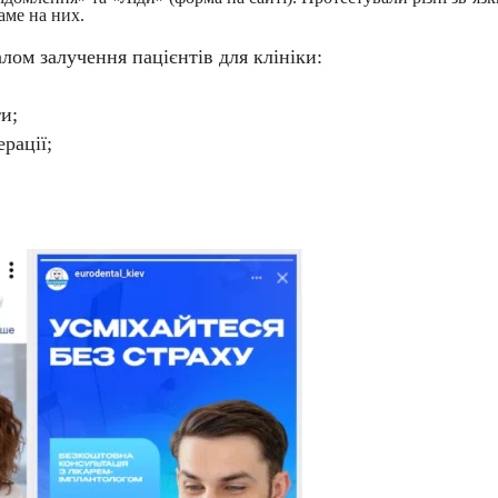
аме на них.
алом залучення пацієнтів для клініки:
и;
ерації;