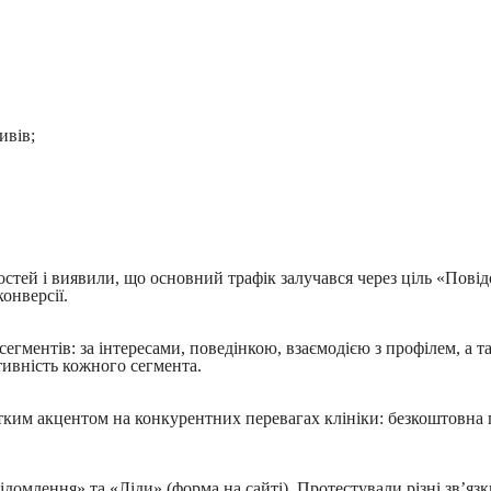
ивів;
остей і виявили, що основний трафік залучався через ціль «Пові
онверсії.
егментів: за інтересами, поведінкою, взаємодією з профілем, а 
тивність кожного сегмента.
ітким акцентом на конкурентних перевагах клініки: безкоштовна
домлення» та «Ліди» (форма на сайті). Протестували різні зв’яз