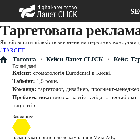
S
Таргетована реклама 
Як збільшити кількість звернень на первинну консультаці
#TARGET
Головна
Кейси Ланет CLICK
Кейс: Тар
/
/
Вхідні дані
Клієнт:
стоматологія Eurodental в Києві.
Таймінг:
1,5 роки.
Команда:
таргетолог, дизайнер, проджект-менеджер,
Проблематика:
висока вартість ліда та нестабільн
пацієнтів.
Завдання:
налаштувати різноцільові кампаній в Мета Ads;