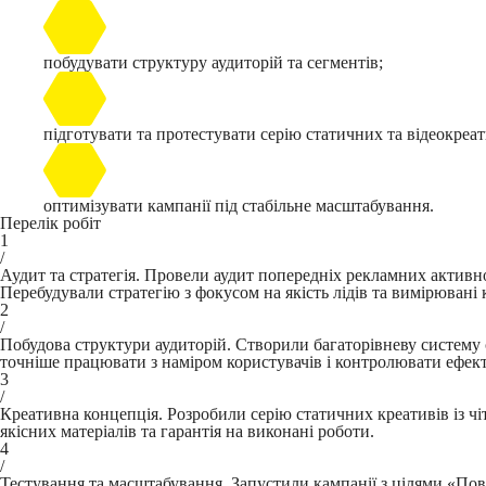
побудувати структуру аудиторій та сегментів;
підготувати та протестувати серію статичних та відеокреат
оптимізувати кампанії під стабільне масштабування.
Перелік робіт
1
/
Аудит та стратегія. Провели аудит попередніх рекламних активн
Перебудували стратегію з фокусом на якість лідів та вимірювані к
2
/
Побудова структури аудиторій. Створили багаторівневу систему с
точніше працювати з наміром користувачів і контролювати ефек
3
/
Креативна концепція. Розробили серію статичних креативів із ч
якісних матеріалів та гарантія на виконані роботи.
4
/
Тестування та масштабування. Запустили кампанії з цілями «Пові