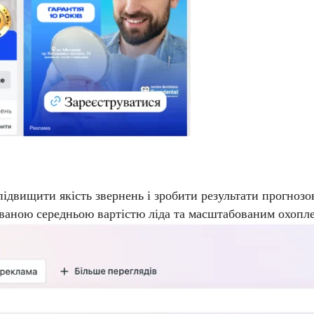
 підвищити якість звернень і зробити результати прогнозо
ьованою середньою вартістю ліда та масштабованим охопл