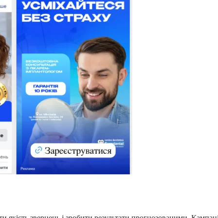
ити якість звернень і зробити результати прогнозованими. Кампані