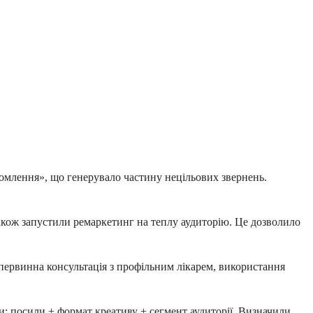
домлення», що генерувало частину нецільових звернень.
також запустили ремаркетинг на теплу аудиторію. Це дозволило
 первинна консультація з профільним лікарем, використання
ки: посили + формат креативу + сегмент аудиторії. Визначили