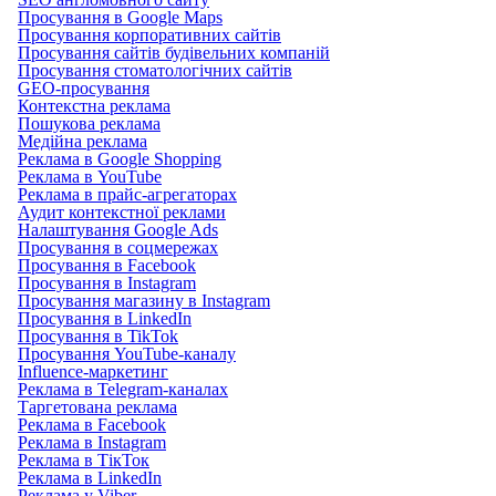
Просування в Google Maps
Просування корпоративних сайтів
Просування сайтів будівельних компаній
Просування стоматологічних сайтів
GEO-просування
Контекстна реклама
Пошукова реклама
Медійна реклама
Реклама в Google Shopping
Реклама в YouTube
Реклама в прайс-агрегаторах
Аудит контекстної реклами
Налаштування Google Ads
Просування в соцмережах
Просування в Facebook
Просування в Instagram
Просування магазину в Instagram
Просування в LinkedIn
Просування в TikTok
Просування YouTube-каналу
Influence-маркетинг
Реклама в Telegram-каналах
Таргетована реклама
Реклама в Facebook
Реклама в Instagram
Реклама в ТікТок
Реклама в LinkedIn
Реклама у Viber