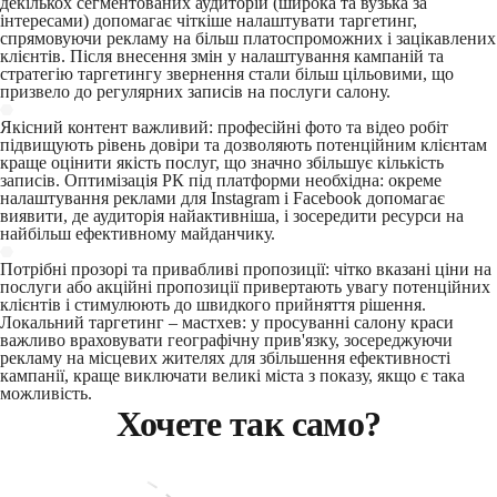
декількох сегментованих аудиторій (широка та вузька за
інтересами) допомагає чіткіше налаштувати таргетинг,
спрямовуючи рекламу на більш платоспроможних і зацікавлених
клієнтів. Після внесення змін у налаштування кампаній та
стратегію таргетингу звернення стали більш цільовими, що
призвело до регулярних записів на послуги салону.
Якісний контент важливий: професійні фото та відео робіт
підвищують рівень довіри та дозволяють потенційним клієнтам
краще оцінити якість послуг, що значно збільшує кількість
записів. Оптимізація РК під платформи необхідна: окреме
налаштування реклами для Instagram і Facebook допомагає
виявити, де аудиторія найактивніша, і зосередити ресурси на
найбільш ефективному майданчику.
Потрібні прозорі та привабливі пропозиції: чітко вказані ціни на
послуги або акційні пропозиції привертають увагу потенційних
клієнтів і стимулюють до швидкого прийняття рішення.
Локальний таргетинг – мастхев: у просуванні салону краси
важливо враховувати географічну прив'язку, зосереджуючи
рекламу на місцевих жителях для збільшення ефективності
кампанії, краще виключати великі міста з показу, якщо є така
можливість.
Хочете так само?