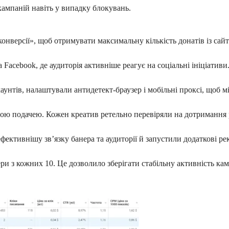
кампаній навіть у випадку блокувань.
нверсії», щоб отримувати максимальну кількість донатів із сайт
acebook, де аудиторія активніше реагує на соціальні ініціативи
унтів, налаштували антидетект-браузер і мобільні проксі, щоб м
йною подачею. Кожен креатив ретельно перевіряли на дотримання 
ективнішу зв’язку банера та аудиторії й запустили додаткові рек
ри з кожних 10. Це дозволило зберігати стабільну активність кам