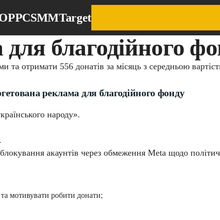
EO
PPC
SMM
Target
 для благодійного фо
и та отримати 556 донатів за місяць з середньою вартіст
гетована реклама для благодійного фонду
країнського народу».
.
блокування акаунтів через обмеження Meta щодо політичн
 та мотивувати робити донати;