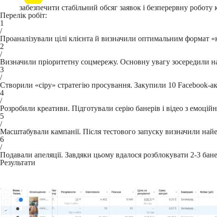
забезпечити стабільний обсяг заявок і безперервну роботу 
Перелік робіт:
1
/
Проаналізували цілі клієнта й визначили оптимальним формат «ко
2
/
Визначили пріоритетну соцмережу. Основну увагу зосередили на F
3
/
Створили «сіру» стратегію просування. Закупили 10 Facebook-ака
4
/
Розробили креативи. Підготували серію банерів і відео з емоці
5
/
Масштабували кампанії. Після тестового запуску визначили найеф
6
/
Подавали апеляції. Завдяки цьому вдалося розблокувати 2-3 бане
Результати