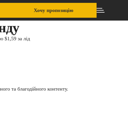
Хочу пропозицію
нду
ю $1,59 за лід
ого та благодійного контенту.