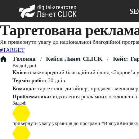
S
Таргетована реклама
Як привернути увагу до національної благодійної програм
#TARGET
Головна
Кейси Ланет CLICK
Кейс: Тар
/
/
Вхідні дані
Клієнт:
міжнародний благодійний фонд «Здоровʼя у
Термін робіт:
30 днів.
Команда:
таргетолог, дизайнер, проджект-менеджер
Проблематика:
відхилення рекламних оголошень і 
Задачі:
привернути увагу українців до програми #ВрятуйКінцівку