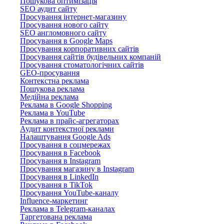
Пошукова оптимізація
SEO аудит сайту
Просування інтернет-магазину
Просування нового сайту
SEO англомовного сайту
Просування в Google Maps
Просування корпоративних сайтів
Просування сайтів будівельних компаній
Просування стоматологічних сайтів
GEO-просування
Контекстна реклама
Пошукова реклама
Медійна реклама
Реклама в Google Shopping
Реклама в YouTube
Реклама в прайс-агрегаторах
Аудит контекстної реклами
Налаштування Google Ads
Просування в соцмережах
Просування в Facebook
Просування в Instagram
Просування магазину в Instagram
Просування в LinkedIn
Просування в TikTok
Просування YouTube-каналу
Influence-маркетинг
Реклама в Telegram-каналах
Таргетована реклама