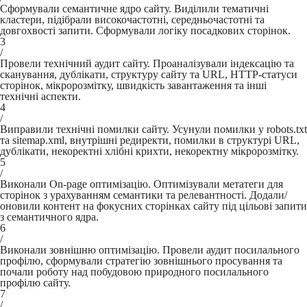
Сформували семантичне ядро сайту. Виділили тематичні
кластери, підібрали високочастотні, середньочастотні та
довгохвості запити. Сформували логіку посадкових сторінок.
3
/
Провели технічний аудит сайту. Проаналізували індексацію та
сканування, дублікати, структуру сайту та URL, HTTP-статуси
сторінок, мікророзмітку, швидкість завантаження та інші
технічні аспекти.
4
/
Виправили технічні помилки сайту. Усунули помилки у robots.txt
та sitemap.xml, внутрішні редиректи, помилки в структурі URL,
дублікати, некоректні хлібні крихти, некоректну мікророзмітку.
5
/
Виконали On-page оптимізацію. Оптимізували метатеги для
сторінок з урахуванням семантики та релевантності. Додали/
оновили контент на фокусних сторінках сайту під цільові запити
з семантичного ядра.
6
/
Виконали зовнішню оптимізацію. Провели аудит посилального
профілю, сформували стратегію зовнішнього просування та
почали роботу над побудовою природного посилального
профілю сайту.
7
/