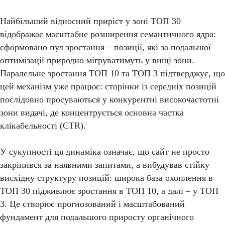
Найбільший відносний приріст у зоні ТОП 30
відображає масштабне розширення семантичного ядра:
сформовано пул зростання – позиції, які за подальшої
оптимізації природно мігруватимуть у вищі зони.
Паралельне зростання ТОП 10 та ТОП 3 підтверджує, що
цей механізм уже працює: сторінки із середніх позицій
послідовно просуваються у конкурентні високочастотні
зони видачі, де концентрується основна частка
клікабельності (CTR).
У сукупності ця динаміка означає, що сайт не просто
закріпився за наявними запитами, а вибудував стійку
висхідну структуру позицій: широка база охоплення в
ТОП 30 підживлює зростання в ТОП 10, а далі – у ТОП
3. Це створює прогнозований і масштабований
фундамент для подальшого приросту органічного