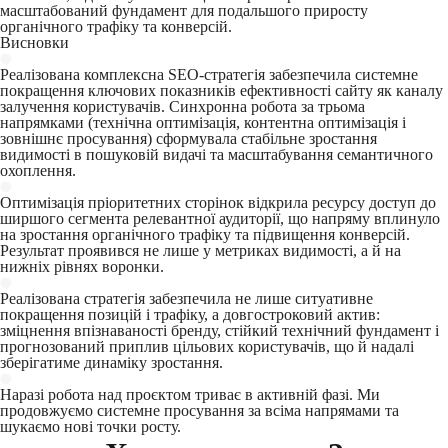
масштабований фундамент для подальшого приросту
органічного трафіку та конверсій.
Висновки
Реалізована комплексна SEO-стратегія забезпечила системне
покращення ключових показників ефективності сайту як каналу
залучення користувачів. Синхронна робота за трьома
напрямками (технічна оптимізація, контентна оптимізація і
зовнішнє просування) сформувала стабільне зростання
видимості в пошуковій видачі та масштабування семантичного
охоплення.
Оптимізація пріоритетних сторінок відкрила ресурсу доступ до
ширшого сегмента релевантної аудиторії, що напряму вплинуло
на зростання органічного трафіку та підвищення конверсій.
Результат проявився не лише у метриках видимості, а й на
нижніх рівнях воронки.
Реалізована стратегія забезпечила не лише ситуативне
покращення позицій і трафіку, а довгостроковий актив:
зміцнення впізнаваності бренду, стійкий технічний фундамент і
прогнозований приплив цільових користувачів, що й надалі
зберігатиме динаміку зростання.
Наразі робота над проєктом триває в активній фазі. Ми
продовжуємо системне просування за всіма напрямами та
шукаємо нові точки росту.