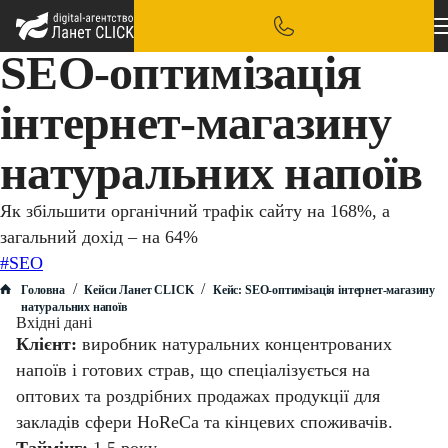
SEO-оптимізація
інтернет-магазину
натуральних напоїв
Як збільшити органічний трафік сайту на 168%, а
загальний дохід – на 64%
#SEO
/
/
Головна
Кейси Ланет CLICK
Кейс: SEO-оптимізація інтернет-магазину
натуральних напоїв
Вхідні дані
Клієнт:
виробник натуральних концентрованих
напоїв і готових страв, що спеціалізується на
оптових та роздрібних продажах продукції для
закладів сфери HoReCa та кінцевих споживачів.