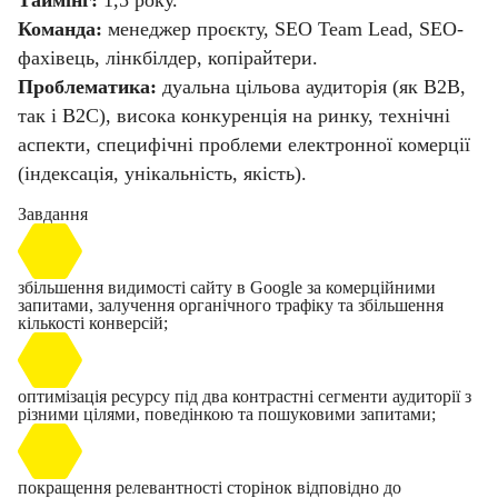
Таймінг:
1,5 року.
Команда:
менеджер проєкту, SEO Team Lead, SEO-
фахівець, лінкбілдер, копірайтери.
Проблематика:
дуальна цільова аудиторія (як B2B,
так і B2C), висока конкуренція на ринку, технічні
аспекти, специфічні проблеми електронної комерції
(індексація, унікальність, якість).
Завдання
збільшення видимості сайту в Google за комерційними
запитами, залучення органічного трафіку та збільшення
кількості конверсій;
оптимізація ресурсу під два контрастні сегменти аудиторії з
різними цілями, поведінкою та пошуковими запитами;
покращення релевантності сторінок відповідно до