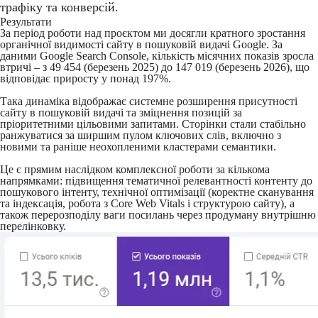
трафіку та конверсій.
Результати
За період роботи над проєктом ми досягли кратного зростання
органічної видимості сайту в пошуковій видачі Google. За
даними Google Search Console, кількість місячних показів зросла
втричі – з 49 454 (березень 2025) до 147 019 (березень 2026), що
відповідає приросту у понад 197%.
Така динаміка відображає системне розширення присутності
сайту в пошуковій видачі та зміцнення позицій за
пріоритетними цільовими запитами. Сторінки стали стабільно
ранжуватися за ширшим пулом ключових слів, включно з
новими та раніше неохопленими кластерами семантики.
Це є прямим наслідком комплексної роботи за кількома
напрямками: підвищення тематичної релевантності контенту до
пошукового інтенту, технічної оптимізації (коректне сканування
та індексація, робота з Core Web Vitals і структурою сайту), а
також перерозподілу ваги посилань через продуману внутрішню
перелінковку.