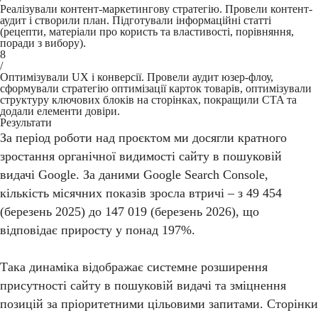
Реалізували контент-маркетингову стратегію. Провели контент-
аудит і створили план. Підготували інформаційні статті
(рецепти, матеріали про користь та властивості, порівняння,
поради з вибору).
8
/
Оптимізували UX і конверсії. Провели аудит юзер-флоу,
сформували стратегію оптимізації карток товарів, оптимізували
структуру ключових блоків на сторінках, покращили CTA та
додали елементи довіри.
Результати
За період роботи над проєктом ми досягли кратного
зростання органічної видимості сайту в пошуковій
видачі Google. За даними Google Search Console,
кількість місячних показів зросла втричі – з 49 454
(березень 2025) до 147 019 (березень 2026), що
відповідає приросту у понад 197%.
Така динаміка відображає системне розширення
присутності сайту в пошуковій видачі та зміцнення
позицій за пріоритетними цільовими запитами. Сторінки