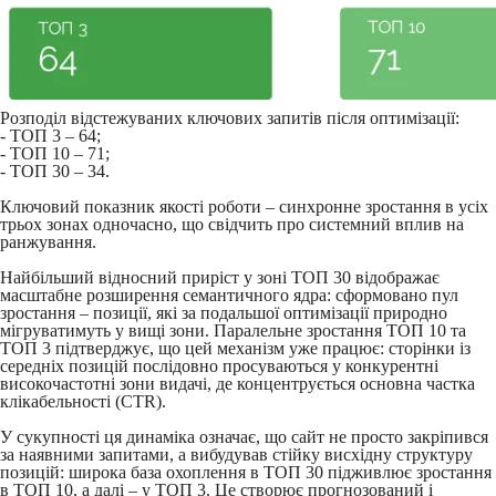
Розподіл відстежуваних ключових запитів після оптимізації:
- ТОП 3 – 64;
- ТОП 10 – 71;
- ТОП 30 – 34.
Ключовий показник якості роботи – синхронне зростання в усіх
трьох зонах одночасно, що свідчить про системний вплив на
ранжування.
Найбільший відносний приріст у зоні ТОП 30 відображає
масштабне розширення семантичного ядра: сформовано пул
зростання – позиції, які за подальшої оптимізації природно
мігруватимуть у вищі зони. Паралельне зростання ТОП 10 та
ТОП 3 підтверджує, що цей механізм уже працює: сторінки із
середніх позицій послідовно просуваються у конкурентні
високочастотні зони видачі, де концентрується основна частка
клікабельності (CTR).
У сукупності ця динаміка означає, що сайт не просто закріпився
за наявними запитами, а вибудував стійку висхідну структуру
позицій: широка база охоплення в ТОП 30 підживлює зростання
в ТОП 10, а далі – у ТОП 3. Це створює прогнозований і