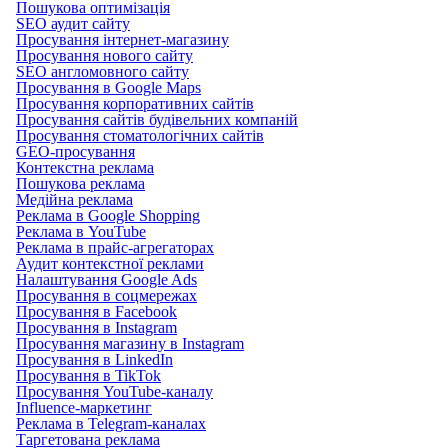
Пошукова оптимізація
SEO аудит сайту
Просування інтернет-магазину
Просування нового сайту
SEO англомовного сайту
Просування в Google Maps
Просування корпоративних сайтів
Просування сайтів будівельних компаній
Просування стоматологічних сайтів
GEO-просування
Контекстна реклама
Пошукова реклама
Медійна реклама
Реклама в Google Shopping
Реклама в YouTube
Реклама в прайс-агрегаторах
Аудит контекстної реклами
Налаштування Google Ads
Просування в соцмережах
Просування в Facebook
Просування в Instagram
Просування магазину в Instagram
Просування в LinkedIn
Просування в TikTok
Просування YouTube-каналу
Influence-маркетинг
Реклама в Telegram-каналах
Таргетована реклама