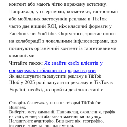
контент або мають чітко виражену естетику.
Наприклад, у сфері моди, косметики, гастрономії
або мобільних застосунків реклама в ТікТок
часто дає вищий ROI, ніж класичні формати у
Facebook чи YouTube. Окрім того, зростає попит
на колаборації з локальними інфлюенсерами, що
поєднують органічний контент із таргетованими
кампаніями.
Читайте також:
Як знайти своїх клієнтів у
соцмережах і збільшити продажі в рази
Як налаштувати та запустити рекламу в TikTok
Щоб у 2025 році запустити рекламу в ТікТок в
Україні, необхідно пройти декілька етапів:
Створіть бізнес-акаунт на платформі TikTok for
Business.
Виберіть мету кампанії. Наприклад, охоплення, трафік
на сайт, конверсії або завантаження застосунку.
Налаштуйте аудиторію. Визначте вік, географію,
інтереси, мову та інші параметри.