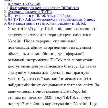
Зміст
1.
Що таке TikTok Ads
1.1
Як працює рекламний кабінет TikTok Ads
2.
Формати реклами в TikTok
3.
Що змінилося у TikTok Ads у 2025 році
4.
Як TikTok Ads може допомогти українському бізнесу
5.
Як налаштувати та запустити рекламу в TikTok
У квітні 2025 року TikTok відновив можливість
запуску реклами для перших груп клієнтів в
Україні. Після перерви, спричиненої
повномасштабним вторгненням і введенням
обмежень для запобігання дезінформації,
рекламні інструменти TikTok Ads знову стали
доступними для українського бізнесу. Це стало
значущим кроком для брендів, які прагнуть
масштабувати свої кампанії в межах однієї з
найдинамічніших соціальних платформ світу. За
даними аналітичної компанії DataReportal,
станом на початок 2025 року TikTok налічує
понад 17 мільйонів користувачів в Україні, і ця