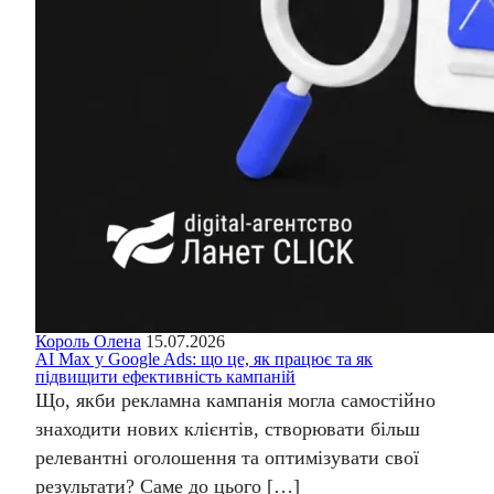
Король Олена
15.07.2026
AI Max у Google Ads: що це, як працює та як
підвищити ефективність кампаній
Що, якби рекламна кампанія могла самостійно
знаходити нових клієнтів, створювати більш
релевантні оголошення та оптимізувати свої
результати? Саме до цього […]