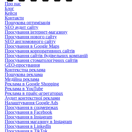
Про нас
Блог
Кейси
Контакти
Пошукова оптимізація
SEO аудит сайту
Просування інтернет-магазину
Просування нового сайту
SEO англомовного сайту
Просування в Google Maps
Просування корпоративних сайтів
Просування сайтів будівельних компаній
Просування стоматологічних сайтів
GEO-просування
Контекстна реклама
Пошукова реклама
Медійна реклама
Реклама в Google Shopping
Реклама в YouTube
Реклама в прайс-агрегаторах
Аудит контекстної реклами
Налаштування Google Ads
Просування в соцмережах
Просування в Facebook
Просування в Instagram
Просування магазину в Instagram
Просування в LinkedIn
Просування в TikTok