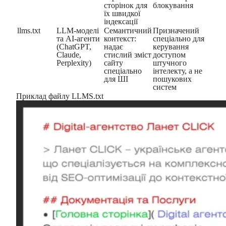
сторінок для
блокування
їх швидкої
індексації
llms.txt
LLM-моделі
Семантичний
Призначений
та AI-агенти
контекст:
спеціально для
(ChatGPT,
надає
керування
Claude,
стислий зміст
доступом
Perplexity)
сайту
штучного
спеціально
інтелекту, а не
для ШІ
пошукових
систем
Приклад файлу LLMS.txt