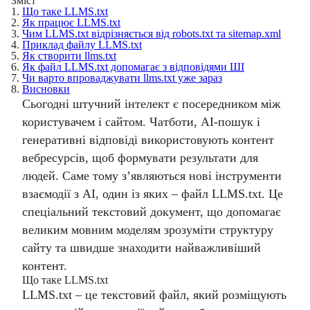
Зміст
1.
Що таке LLMS.txt
2.
Як працює LLMS.txt
3.
Чим LLMS.txt відрізняється від robots.txt та sitemap.xml
4.
Приклад файлу LLMS.txt
5.
Як створити llms.txt
6.
Як файл LLMS.txt допомагає з відповідями ШІ
7.
Чи варто впроваджувати llms.txt уже зараз
8.
Висновки
Сьогодні штучний інтелект є посередником між
користувачем і сайтом. Чатботи, AI-пошук і
генеративні відповіді використовують контент
вебресурсів, щоб формувати результати для
людей. Саме тому з’являються нові інструменти
взаємодії з AI, один із яких – файл LLMS.txt. Це
спеціальний текстовий документ, що допомагає
великим мовним моделям зрозуміти структуру
сайту та швидше знаходити найважливіший
контент.
Що таке LLMS.txt
LLMS.txt – це текстовий файл, який розміщують