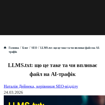
/
/
/
Головна
Блог
SEO
LLMS.txt: що це таке та чи впливає файл на AI-
трафік
LLMS.txt: що це таке та чи впливає
файл на AI-трафік
Наталія Дейнека, керівниця SEO-відділу
24.03.2026