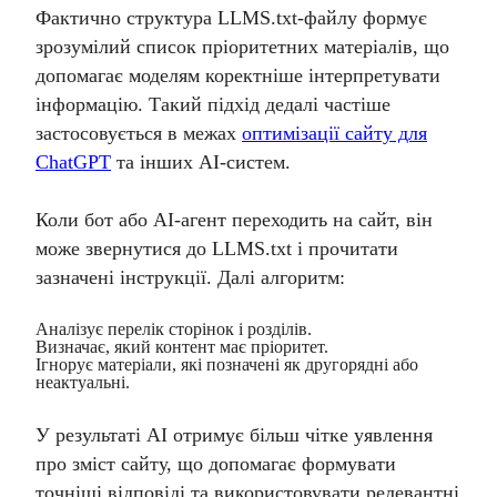
Фактично структура LLMS.txt-файлу формує
зрозумілий список пріоритетних матеріалів, що
допомагає моделям коректніше інтерпретувати
інформацію. Такий підхід дедалі частіше
застосовується в межах
оптимізації сайту для
ChatGPT
та інших AI-систем.
Коли бот або AI-агент переходить на сайт, він
може звернутися до LLMS.txt і прочитати
зазначені інструкції. Далі алгоритм:
Аналізує перелік сторінок і розділів.
Визначає, який контент має пріоритет.
Ігнорує матеріали, які позначені як другорядні або
неактуальні.
У результаті AI отримує більш чітке уявлення
про зміст сайту, що допомагає формувати
точніші відповіді та використовувати релевантні