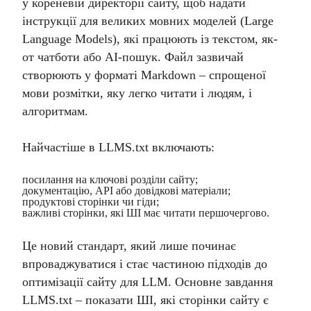
у кореневій директорії сайту, щоб надати
інструкції для великих мовних моделей (Large
Language Models), які працюють із текстом, як-
от чатботи або AI-пошук. Файл зазвичай
створюють у форматі Markdown – спрощеної
мови розмітки, яку легко читати і людям, і
алгоритмам.
Найчастіше в LLMS.txt включають:
посилання на ключові розділи сайту;
документацію, API або довідкові матеріали;
продуктові сторінки чи гіди;
важливі сторінки, які ШІ має читати першочергово.
Це новий стандарт, який лише починає
впроваджуватися і стає частиною підходів до
оптимізації сайту для LLM. Основне завдання
LLMS.txt – показати ШІ, які сторінки сайту є