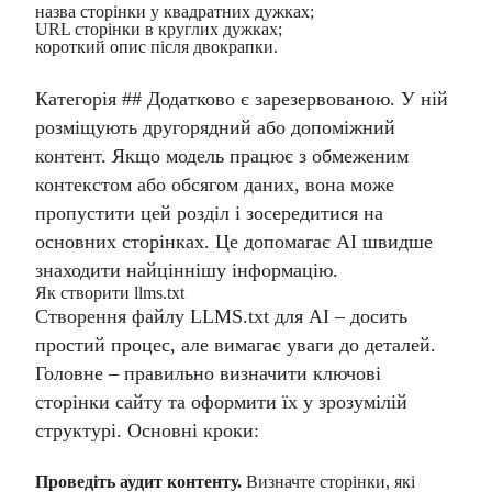
назва сторінки у квадратних дужках;
URL сторінки в круглих дужках;
короткий опис після двокрапки.
Категорія ## Додатково є зарезервованою. У ній
розміщують другорядний або допоміжний
контент. Якщо модель працює з обмеженим
контекстом або обсягом даних, вона може
пропустити цей розділ і зосередитися на
основних сторінках. Це допомагає AI швидше
знаходити найціннішу інформацію.
Як створити llms.txt
Створення файлу LLMS.txt для AI – досить
простий процес, але вимагає уваги до деталей.
Головне – правильно визначити ключові
сторінки сайту та оформити їх у зрозумілій
структурі. Основні кроки:
Проведіть аудит контенту.
Визначте сторінки, які