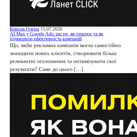
Король Олена
15.07.2026
AI Max у Google Ads: що це, як працює та як
підвищити ефективність кампаній
Що, якби рекламна кампанія могла самостійно
знаходити нових клієнтів, створювати більш
релевантні оголошення та оптимізувати свої
результати? Саме до цього […]