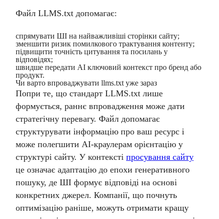
Файл LLMS.txt допомагає:
спрямувати ШІ на найважливіші сторінки сайту;
зменшити ризик помилкового трактування контенту;
підвищити точність цитування та посилань у
відповідях;
швидше передати AI ключовий контекст про бренд або
продукт.
Чи варто впроваджувати llms.txt уже зараз
Попри те, що стандарт LLMS.txt лише
формується, раннє впровадження може дати
стратегічну перевагу. Файл допомагає
структурувати інформацію про ваш ресурс і
може полегшити AI-краулерам орієнтацію у
структурі сайту. У контексті
просування сайту
це означає адаптацію до епохи генеративного
пошуку, де ШІ формує відповіді на основі
конкретних джерел. Компанії, що почнуть
оптимізацію раніше, можуть отримати кращу