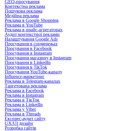
GEO-просування
Контекстна реклама
Пошукова реклама
Медійна реклама
Реклама в Google Shopping
Реклама в YouTube
Реклама в прайс-агрегаторах
Аудит контекстної реклами
Налаштування Google Ads
Просування в соцмережах
Просування в Facebook
Просування в Instagram
Просування магазину в Instagram
Просування в LinkedIn
Просування в TikTok
Просування YouTube-каналу
Influence-маркетинг
Реклама в Telegram-каналах
Таргетована реклама
Реклама в Facebook
Реклама в Instagram
Реклама в ТікТок
Реклама в LinkedIn
Реклама у Viber
Реклама в Threads
Експрес-аудит сайту
UX/UI дизайн
Розробка сайтів