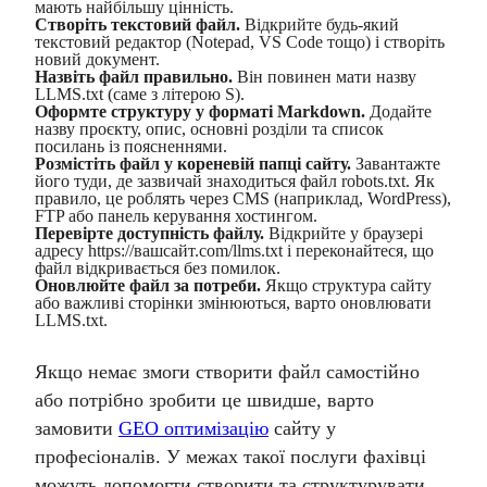
мають найбільшу цінність.
Створіть текстовий файл.
Відкрийте будь-який
текстовий редактор (Notepad, VS Code тощо) і створіть
новий документ.
Назвіть файл правильно.
Він повинен мати назву
LLMS.txt (саме з літерою S).
Оформте структуру у форматі Markdown.
Додайте
назву проєкту, опис, основні розділи та список
посилань із поясненнями.
Розмістіть файл у кореневій папці сайту.
Завантажте
його туди, де зазвичай знаходиться файл robots.txt. Як
правило, це роблять через CMS (наприклад, WordPress),
FTP або панель керування хостингом.
Перевірте доступність файлу.
Відкрийте у браузері
адресу https://вашсайт.com/llms.txt і переконайтеся, що
файл відкривається без помилок.
Оновлюйте файл за потреби.
Якщо структура сайту
або важливі сторінки змінюються, варто оновлювати
LLMS.txt.
Якщо немає змоги створити файл самостійно
або потрібно зробити це швидше, варто
замовити
GEO оптимізацію
сайту у
професіоналів. У межах такої послуги фахівці
можуть допомогти створити та структурувати