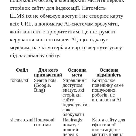
пошуковим ботам, а sitemap.xml містить перелік
сторінок сайту для індексації. Натомість
LLMS.txt не обмежує доступ і не створює карту
всіх URL, а допомагає AI-системам зрозуміти,
який контент є пріоритетним. Це інструмент
керування контентом для AI, що підказує
моделям, на які матеріали варто звернути увагу
під час аналізу сайту.
Файл
Для кого
Основна
Основна
призначений
мета
відмінність
robots.txt
Search bots
Управління
Контролює
(Google,
доступом:
поведінку саме
Bing)
вказує, які
пошукових
сторінки
роботів, не
сайту
впливає на AI
індексувати,
а які
блокувати
sitemap.xml
Пошукові
Навігація:
Карта сайту для
системи
показує
ефективної
повний
індексації, не
перелік
містить правил