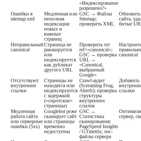
«Индексирование
разрешено?»
Ошибки в
Медленная или
GSC → Файлы
Обновить
sitemap.xml
неполная
Sitemap;
сайта, уда
индексация
проверить XML
битые U
новых и
важных
страниц
Неправильный
Страница не
Проверить тег
Настроит
canonical
ранжируется
rel=»canonical»;
правильн
или
GSC → проверка
canonical
индексируется
URL →
как дубликат
«Canonical,
другого URL
выбранный
Google»
Отсутствуют
Страницы не
Crawl-аудит
Добавить
внутренние
находятся или
(Screaming Frog,
внутренн
ссылки
индексируются
Ahrefs); проверка
ссылки
с задержкой
структуры
(«сиротские»
внутренних
страницы)
ссылок
Медленная
Googlebot реже
GSC →
Оптимизи
работа сайта
сканирует сайт
Статистика
сервер, ск
или серверные
или страницы
сканирования;
ошибки (5xx)
временно
PageSpeed Insights
недоступны
/ GTmetrix; лог-
файлы сервера