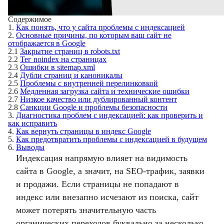
Содержимое
1.
Как понять, что у сайта проблемы с индексацией
2.
Основные причины, по которым ваш сайт не
отображается в Google
2.1
Закрытие страниц в robots.txt
2.2
Тег noindex на страницах
2.3
Ошибки в sitemap.xml
2.4
Дубли страниц и каноникалы
2.5
Проблемы с внутренней перелинковкой
2.6
Медленная загрузка сайта и технические ошибки
2.7
Низкое качество или дублированный контент
2.8
Санкции Google и проблемы безопасности
3.
Диагностика проблем с индексацией: как проверить и
как исправить
4.
Как вернуть страницы в индекс Google
5.
Как предотвратить проблемы с индексацией в будущем
6.
Выводы
Индексация напрямую влияет на видимость
сайта в Google, а значит, на SEO-трафик, заявки
и продажи. Если страницы не попадают в
индекс или внезапно исчезают из поиска, сайт
может потерять значительную часть
органических переходов буквально за несколько