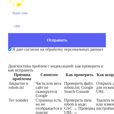
Я даю согласие на обработку персональных данных
Диагностика проблем с индексацией: как проверить и
как исправить
Причина
Симптом
Как проверить
Как исп
проблемы
Закрытие в
Часть или весь
Проверить файл
Открыть 
robots.txt
сайт не
robots.txt; Google
для нужн
сканируется
Search Console
URL
Google
Тег noindex
Страница есть,
Проверить meta
Удалить n
но не
robots в коде;
или изме
отображается в
GSC → Проверка
настройк
поиске
URL →