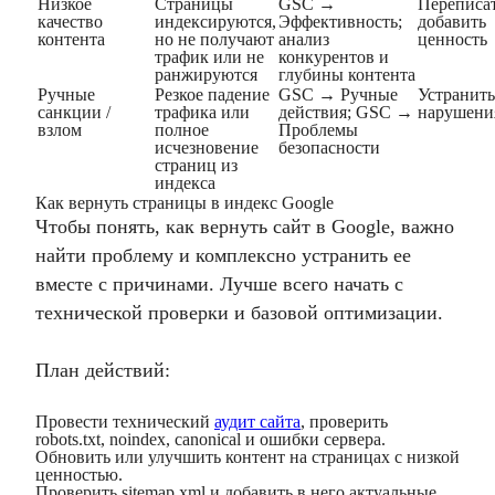
Низкое
Страницы
GSC →
Переписат
качество
индексируются,
Эффективность;
добавить
контента
но не получают
анализ
ценность
трафик или не
конкурентов и
ранжируются
глубины контента
Ручные
Резкое падение
GSC → Ручные
Устранить
санкции /
трафика или
действия; GSC →
нарушени
взлом
полное
Проблемы
исчезновение
безопасности
страниц из
индекса
Как вернуть страницы в индекс Google
Чтобы понять, как вернуть сайт в Google, важно
найти проблему и комплексно устранить ее
вместе с причинами. Лучше всего начать с
технической проверки и базовой оптимизации.
План действий:
Провести технический
аудит сайта
, проверить
robots.txt, noindex, canonical и ошибки сервера.
Обновить или улучшить контент на страницах с низкой
ценностью.
Проверить sitemap.xml и добавить в него актуальные