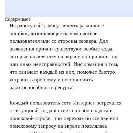
Содержимое
На работу сайта могут влиять различные
ошибки, возникающее на компьютере
пользователя или со стороны сервера. Для
выявления причин существуют особые коды,
которые появляются на экране по причине тех
или иных неисправностей. Информация о том,
что означает каждый из них, поможет быстро
устранить проблему и восстановить
работоспособность ресурса.
Каждый пользователь сети Интернет встречался
с ситуацией, когда в ответ на набор адреса в
поисковой строке, при переходе по ссылке или
поисковому запросу на экране появлялась