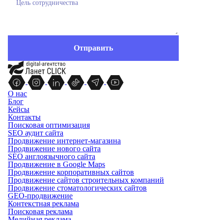
О нас
Блог
Кейсы
Контакты
Поисковая оптимизация
SEO аудит сайта
Продвижение интернет-магазина
Продвижение нового сайта
SEO англоязычного сайта
Продвижение в Google Maps
Продвижение корпоративных сайтов
Продвижение сайтов строительных компаний
Продвижение стоматологических сайтов
GEO-продвижение
Контекстная реклама
Поисковая реклама
Медийная реклама