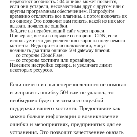
неработоспособность. 504 ошибка может появится,
если они устарели, несовместимы друг с другом или с
другим программным обеспечением. Попробуйте
временно отключить все плагины, а потом включать их
по одному. Это позволит вам понять, какой из них мог
вызвать появление ошибки.
Зайдите на неработающий сайт через прокси.
Проверьте, все ли в порядке со стороны CDN, если
используете его для увеличения скорости получаемого
контента. Ведь при его использовании, могут
возникать два типа ошибок 504 gateway timeout:
— со стороны CloudFlare;
— со стороны хостинга или провайдера.
Измените настройки сервера, и увеличьте лимит
некоторых ресурсов.
Если ничего из вышеперечисленного не помогло
и исправить ошибку 504 вам не удалось, то
необходимо будет связаться со службой
поддержки вашего хостинга. Предоставьте как
можно больше информации о возникновении
ошибки и мероприятиях, предпринятых для ее
устранения. Это позволит качественнее оказать