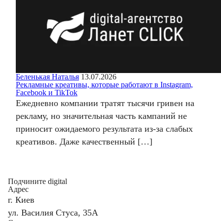
Беленькая Наталья
13.07.2026
Рекламные креативы, которые работают в Instagram,
Facebook и TikTok
Ежедневно компании тратят тысячи гривен на
рекламу, но значительная часть кампаний не
приносит ожидаемого результата из-за слабых
креативов. Даже качественный […]
Подчините digital
Адрес
г. Киев
ул. Василия Стуса, 35А