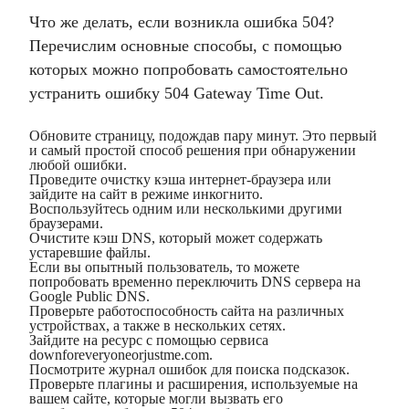
Что же делать, если возникла ошибка 504?
Перечислим основные способы, с помощью
которых можно попробовать самостоятельно
устранить ошибку 504 Gateway Time Out.
Обновите страницу, подождав пару минут. Это первый
и самый простой способ решения при обнаружении
любой ошибки.
Проведите очистку кэша интернет-браузера или
зайдите на сайт в режиме инкогнито.
Воспользуйтесь одним или несколькими другими
браузерами.
Очистите кэш DNS, который может содержать
устаревшие файлы.
Если вы опытный пользователь, то можете
попробовать временно переключить DNS сервера на
Google Public DNS.
Проверьте работоспособность сайта на различных
устройствах, а также в нескольких сетях.
Зайдите на ресурс с помощью сервиса
downforeveryoneorjustme.com.
Посмотрите журнал ошибок для поиска подсказок.
Проверьте плагины и расширения, используемые на
вашем сайте, которые могли вызвать его