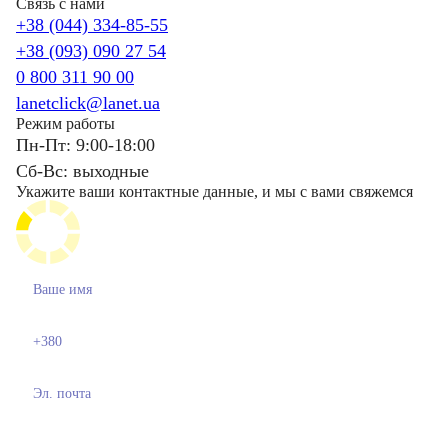
Связь с нами
+38 (044) 334-85-55
+38 (093) 090 27 54
0 800 311 90 00
lanetclick@lanet.ua
Режим работы
Пн-Пт: 9:00-18:00
Сб-Вс: выходные
Укажите ваши контактные данные, и мы с вами свяжемся